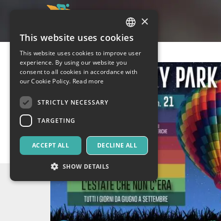
×
This website uses cookies
ITALIAN
This website uses cookies to improve user
ENGLISH
experience. By using our website you
consent to all cookies in accordance with
SPANISH
our Cookie Policy.
Read more
STRICTLY NECESSARY
TARGETING
ACCEPT ALL
DECLINE ALL
SHOW DETAILS
Strictly necessary
Targeting
Strictly necessary cookies allow core website