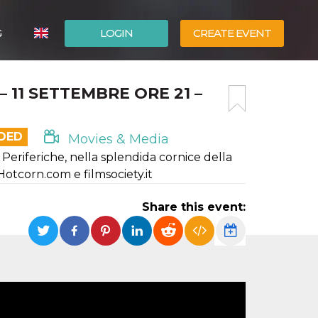
G
LOGIN
CREATE EVENT
ITALIANO
 11 SETTEMBRE ORE 21 –
ESPAÑOL
NDED
Movies & Media
 Periferiche, nella splendida cornice della
Hotcorn.com e filmsociety.it
Share this event: