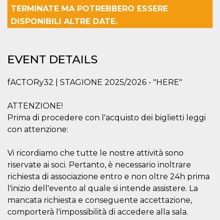
Strictly necessary
Targeting
TERMINATE MA POTREBBERO ESSERE
Unclassified
DISPONIBILI ALTRE DATE.
Strictly necessary cookies allow core website
functionality such as user login and account
management. The website cannot be used
EVENT DETAILS
properly without strictly necessary cookies.
Provider /
Name
Expiration
Description
Domain
fACTORy32 | STAGIONE 2025/2026 - "HERE"
cf_clearance
1 year
This cookie
Cloudflare,
is used by
Inc.
ATTENZIONE!
the
.oooh.events
CloudFlare
Prima di procedere con l'acquisto dei biglietti leggi
service to
identify
con attenzione:
trusted web
traffic and
override any
Vi ricordiamo che tutte le nostre attività sono
security
restrictions
riservate ai soci. Pertanto, è necessario inoltrare
based on
richiesta di associazione entro e non oltre 24h prima
the visitor's
IP address. It
l'inizio dell'evento al quale si intende assistere. La
is essential
for
mancata richiesta e conseguente accettazione,
supporting a
website's
comporterà l'impossibilità di accedere alla sala.
security