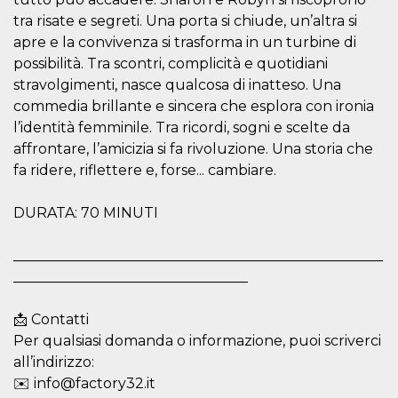
cookie
tra risate e segreti. Una porta si chiude, un’altra si
banner to
work
apre e la convivenza si trasforma in un turbine di
properly.
possibilità. Tra scontri, complicità e quotidiani
m
1 year 1
This cookie
Stripe
stravolgimenti, nasce qualcosa di inatteso. Una
month
is generally
m.stripe.com
used for
commedia brillante e sincera che esplora con ironia
performance
and
l’identità femminile. Tra ricordi, sogni e scelte da
optimization
affrontare, l’amicizia si fa rivoluzione. Una storia che
of payment
processing
fa ridere, riflettere e, forse... cambiare.
services,
facilitating
caching of
content on
DURATA: 70 MINUTI
the browser
to make
pages load
____________________________________________________
faster.
_________________________________
Storage declaration
📩 Contatti
Storage
Name
Description
type
Per qualsiasi domanda o informazione, puoi scriverci
wpEmojiSettingsSupports
Session
all’indirizzo:
storage
✉️ info@factory32.it
cn_uc__
Local