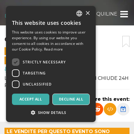
×
COINQUILINE
This website uses cookies
ITALIAN
This website uses cookies to improve user
ENGLISH
COINQUILINE
experience. By using our website you
consent to all cookies in accordance with
SPANISH
our Cookie Policy.
Read more
10 APRIL 2026 - 19:30
ONLINE SALES ENDED
STRICTLY NECESSARY
Music, Live Events, Clubs
TARGETING
LA BIGLIETTERIA DEI NOSTRI EVENTI CHIUDE 24H
UNCLASSIFIED
PRIMA L'INIZIO DELLA REPLICA.
Share this event:
ACCEPT ALL
DECLINE ALL
SHOW DETAILS
LE VENDITE PER QUESTO EVENTO SONO