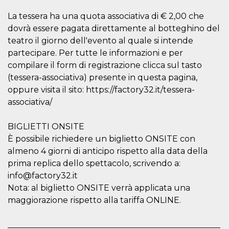
features and
in providing
La tessera ha una quota associativa di € 2,00 che
protection
against
dovrà essere pagata direttamente al botteghino del
malicious
teatro il giorno dell'evento al quale si intende
visitors.
partecipare. Per tutte le informazioni e per
wordpress_test_cookie
Session
Used on
Automattic
sites built
Inc.
compilare il form di registrazione clicca sul tasto
with
.oooh.events
Wordpress.
(tessera-associativa) presente in questa pagina,
Tests
oppure visita il sito: https://factory32.it/tessera-
whether or
not the
associativa/
browser has
cookies
enabled
BIGLIETTI ONSITE
PHPSESSID
Session
Cookie
PHP.net
È possibile richiedere un biglietto ONSITE con
generated
oooh.events
by
almeno 4 giorni di anticipo rispetto alla data della
applications
prima replica dello spettacolo, scrivendo a:
based on
the PHP
info@factory32.it
language.
This is a
Nota: al biglietto ONSITE verrà applicata una
general
purpose
maggiorazione rispetto alla tariffa ONLINE.
identifier
used to
maintain
____________________________________________________
user session