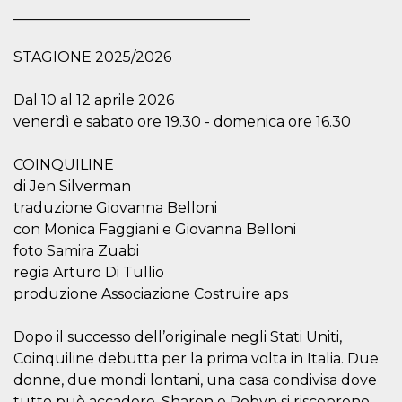
variables. It
_________________________________
is normally a
random
generated
STAGIONE 2025/2026
number,
how it is
used can be
specific to
Dal 10 al 12 aprile 2026
the site, but
venerdì e sabato ore 19.30 - domenica ore 16.30
a good
example is
maintaining
a logged-in
COINQUILINE
status for a
di Jen Silverman
user
between
traduzione Giovanna Belloni
pages.
con Monica Faggiani e Giovanna Belloni
CookieScriptConsent
4 weeks 2
This cookie
CookieScript
days
is used by
foto Samira Zuabi
oooh.events
Cookie-
regia Arturo Di Tullio
Script.com
service to
produzione Associazione Costruire aps
remember
visitor
cookie
Dopo il successo dell’originale negli Stati Uniti,
consent
preferences.
Coinquiline debutta per la prima volta in Italia. Due
It is
necessary
donne, due mondi lontani, una casa condivisa dove
for Cookie-
Script.com
tutto può accadere. Sharon e Robyn si riscoprono