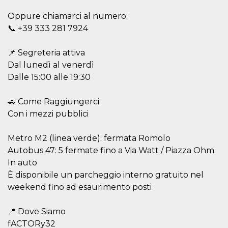
storage
Oppure chiamarci al numero:
fbssls_314278995690155
Session
📞 +39 333 281 7924
storage
📌 Segreteria attiva
Dal lunedì al venerdì
Provider /
Dalle 15:00 alle 19:30
Name
Expiration
Description
Domain
__Secure-
.youtube.com
5 months
Provider /
🚗 Come Raggiungerci
Name
Expiration
Descriptio
YNID
4 weeks
Domain
Con i mezzi pubblici
c_user
4 weeks 2
User Login 
Meta
days
Can be sess
Platform Inc.
Metro M2 (linea verde): fermata Romolo
persitent f
.facebook.com
days
Autobus 47: 5 fermate fino a Via Watt / Piazza Ohm
datr
1 year 11
This cookie
Meta
In auto
months
identifies t
Platform Inc.
browser
È disponibile un parcheggio interno gratuito nel
.facebook.com
connecting
weekend fino ad esaurimento posti
Facebook. I
directly tie
individual
Facebook t
📍 Dove Siamo
user. Face
fACTORy32
reports that