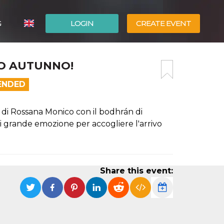
G
LOGIN
CREATE EVENT
ITALIANO
O AUTUNNO!
ESPAÑOL
ENDED
ca di Rossana Monico con il bodhrán di
i grande emozione per accogliere l'arrivo
Share this event: