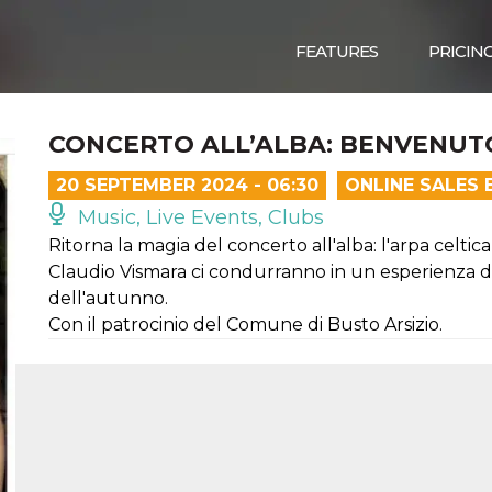
FEATURES
PRICIN
CONCERTO ALL’ALBA: BENVENUT
20 SEPTEMBER 2024 - 06:30
ONLINE SALES 
Music, Live Events, Clubs
Ritorna la magia del concerto all'alba: l'arpa celti
Claudio Vismara ci condurranno in un esperienza d
dell'autunno.
Con il patrocinio del Comune di Busto Arsizio.