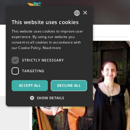
×
This website uses cookies
ITALIAN
This website uses cookies to improve user
ENGLISH
experience. By using our website you
consent to all cookies in accordance with
SPANISH
our Cookie Policy.
Read more
STRICTLY NECESSARY
TARGETING
ACCEPT ALL
DECLINE ALL
SHOW DETAILS
Strictly necessary
Targeting
Strictly necessary cookies allow core website