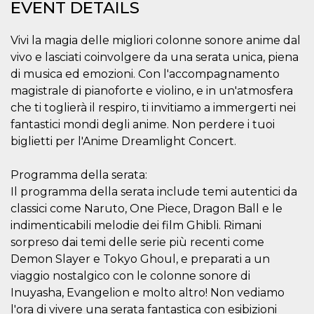
EVENT DETAILS
how it is
used can be
specific to
the site, but
Vivi la magia delle migliori colonne sonore anime dal
a good
vivo e lasciati coinvolgere da una serata unica, piena
example is
maintaining
di musica ed emozioni. Con l'accompagnamento
a logged-in
status for a
magistrale di pianoforte e violino, e in un'atmosfera
user
between
che ti toglierà il respiro, ti invitiamo a immergerti nei
pages.
fantastici mondi degli anime. Non perdere i tuoi
m
1 year 1
This cookie
Stripe
biglietti per l'Anime Dreamlight Concert.
month
is generally
m.stripe.com
used for
performance
Programma della serata:
and
optimization
Il programma della serata include temi autentici da
of payment
processing
classici come Naruto, One Piece, Dragon Ball e le
services,
indimenticabili melodie dei film Ghibli. Rimani
facilitating
caching of
sorpreso dai temi delle serie più recenti come
content on
the browser
Demon Slayer e Tokyo Ghoul, e preparati a un
to make
pages load
viaggio nostalgico con le colonne sonore di
faster.
Inuyasha, Evangelion e molto altro! Non vediamo
CookieScriptConsent
4 weeks 2
This cookie
CookieScript
l'ora di vivere una serata fantastica con esibizioni
days
is used by
oooh.events