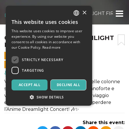
×
CONCERTO ANIME DREAMLIGHT FIRENZE 07/
This website uses cookies
ITALIAN
This website uses cookies to improve user
ENGLISH
CONCERTO ANIME DREAMLIGHT
experience. By using our website you
consent to all cookies in accordance with
FIRENZE 07/06/25 – 18:30
SPANISH
our Cookie Policy.
Read more
7 JUNE 2025 - 18:30
STRICTLY NECESSARY
ONLINE SALES ENDED
TARGETING
Music, Live Events, Clubs
Vivi un'esperienza magica con le più belle colonne
ACCEPT ALL
DECLINE ALL
sonore anime eseguite dal vivo con pianoforte e
violino! Da Naruto a Demon Slayer, un viaggio
SHOW DETAILS
emozionante tra musica e ricordi. Non perdere
l’Anime Dreamlight Concert! 🎶✨
Strictly necessary
Targeting
Share this event:
Strictly necessary cookies allow core website