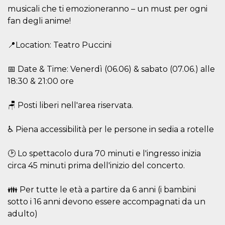
Cookie-
musicali che ti emozioneranno – un must per ogni
Script.com
fan degli anime!
service to
remember
visitor
cookie
📍Location: Teatro Puccini
consent
preferences.
It is
📅 Date & Time: Venerdì (06.06) & sabato (07.06.) alle
necessary
for Cookie-
18:30 & 21:00 ore
Script.com
cookie
banner to
🪑 Posti liberi nell'area riservata.
work
properly.
♿ Piena accessibilità per le persone in sedia a rotelle
Storage declaration
Storage
Name
Description
🕑 Lo spettacolo dura 70 minuti e l'ingresso inizia
type
circa 45 minuti prima dell'inizio del concerto.
fbssls_314278995690155
Session
storage
👪 Per tutte le età a partire da 6 anni (i bambini
wpEmojiSettingsSupports
Session
storage
sotto i 16 anni devono essere accompagnati da un
cn_uc__
Local
adulto)
storage