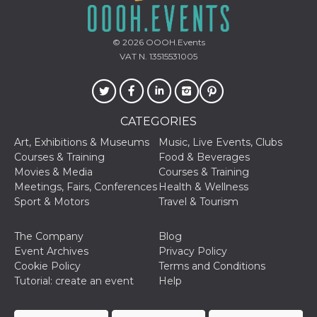
and bots. T
beneficial f
website, in
to make va
reports on 
© 2026
OOOH.Events
of their we
VAT N. 13515531005
_cfuvid
.hubspot.com
Session
This cookie
used for p
of tracking
across sess
optimize u
CATEGORIES
experience
maintainin
session
Art, Exhibitions & Museums
Music, Live Events, Clubs
consistenc
Courses & Training
Food & Beverages
providing
personaliz
Movies & Media
Courses & Training
services.
Meetings, Fairs, Conferences
Health & Wellness
Sport & Motors
Travel & Tourism
YSC
Session
This cookie 
Google LLC
by YouTube
.youtube.com
track views
embedded
The Company
Blog
videos.
Event Archives
Privacy Policy
VISITOR_INFO1_LIVE
5 months
This cookie 
Google LLC
Cookie Policy
Terms and Conditions
4 weeks
by Youtube
.youtube.com
Tutorial: create an event
Help
keep track 
preferences
Youtube vi
embedded 