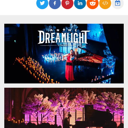
functionality such as user login and account
management. The website cannot be used
properly without strictly necessary cookies.
Provider /
Name
Expiration
Description
Domain
cf_clearance
1 year
This cookie
Cloudflare,
is used by
Inc.
the
.oooh.events
CloudFlare
service to
identify
trusted web
traffic and
override any
security
restrictions
based on
the visitor's
IP address. It
is essential
for
supporting a
website's
security
features and
in providing
protection
against
malicious