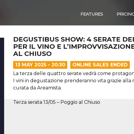
FEATURES
PRICIN
DEGUSTIBUS SHOW: 4 SERATE DE
PER IL VINO E L’IMPROVVISAZION
AL CHIUSO
13 MAY 2025 - 20:30
ONLINE SALES ENDED
La terza delle quattro serate vedrà come protagonis
I vini in degustazione prenderanno vita grazie alla
curata da Areamista.
Terza serata 13/05 – Poggio al Chiuso