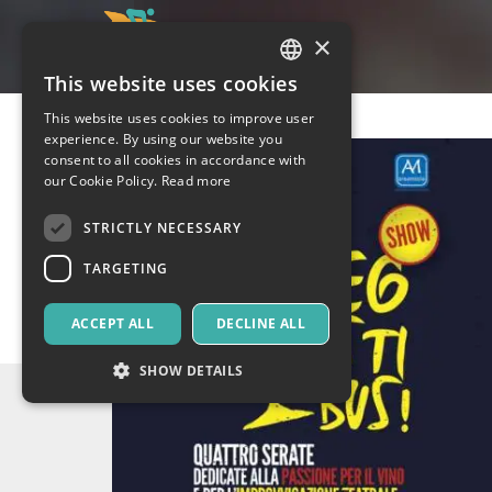
×
This website uses cookies
ITALIAN
This website uses cookies to improve user
ENGLISH
experience. By using our website you
consent to all cookies in accordance with
SPANISH
our Cookie Policy.
Read more
STRICTLY NECESSARY
TARGETING
ACCEPT ALL
DECLINE ALL
SHOW DETAILS
Strictly necessary
Targeting
Strictly necessary cookies allow core website