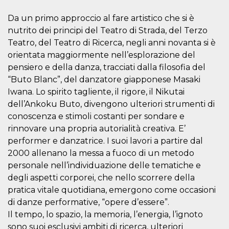
how it is
used can be
Da un primo approccio al fare artistico che si è
specific to
the site, but
nutrito dei principi del Teatro di Strada, del Terzo
a good
example is
Teatro, del Teatro di Ricerca, negli anni novanta si è
maintaining
orientata maggiormente nell’esplorazione del
a logged-in
status for a
pensiero e della danza, tracciati dalla filosofia del
user
between
“Buto Blanc”, del danzatore giapponese Masaki
pages.
Iwana. Lo spirito tagliente, il rigore, il Nikutai
m
1 year 1
This cookie
Stripe
dell’Ankoku Buto, divengono ulteriori strumenti di
month
is generally
m.stripe.com
used for
conoscenza e stimoli costanti per sondare e
performance
rinnovare una propria autorialità creativa. E’
and
optimization
performer e danzatrice. I suoi lavori a partire dal
of payment
processing
2000 allenano la messa a fuoco di un metodo
services,
facilitating
personale nell’individuazione delle tematiche e
caching of
degli aspetti corporei, che nello scorrere della
content on
the browser
pratica vitale quotidiana, emergono come occasioni
to make
pages load
di danze performative, “opere d’essere”.
faster.
Il tempo, lo spazio, la memoria, l’energia, l’ignoto
CookieScriptConsent
4 weeks 2
This cookie
CookieScript
sono suoi esclusivi ambiti di ricerca, ulteriori
days
is used by
oooh.events