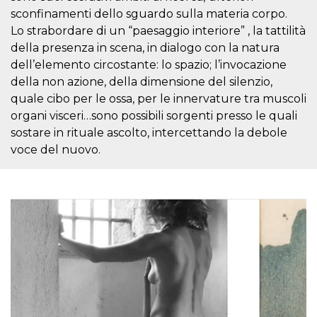
Cookie-
sconfinamenti dello sguardo sulla materia corpo.
Script.com
service to
Lo strabordare di un “paesaggio interiore” , la tattilità
remember
della presenza in scena, in dialogo con la natura
visitor
cookie
dell’elemento circostante: lo spazio; l’invocazione
consent
preferences.
della non azione, della dimensione del silenzio,
It is
quale cibo per le ossa, per le innervature tra muscoli
necessary
for Cookie-
organi visceri…sono possibili sorgenti presso le quali
Script.com
cookie
sostare in rituale ascolto, intercettando la debole
banner to
work
voce del nuovo.
properly.
Storage declaration
Storage
Name
Description
type
fbssls_314278995690155
Session
storage
wpEmojiSettingsSupports
Session
storage
cn_uc__
Local
storage