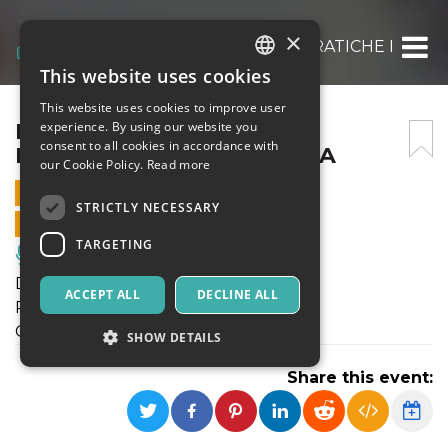
×
DIARIO PERFORMATIVO: PRATICHE DELLA 
This website uses cookies
ITALIAN
This website uses cookies to improve user
ENGLISH
DIARIO PERFORMATIVO:
experience. By using our website you
consent to all cookies in accordance with
PRATICHE DELLA TRILOGIA
SPANISH
our Cookie Policy.
Read more
15 DECEMBER 2021 - 21:30
STRICTLY NECESSARY
ONLINE SALES ENDED
TARGETING
Music, Live Events, Clubs
DIARIO PERFORMATIVO
ACCEPT ALL
DECLINE ALL
PRATICHE DELLA TRILOGIA
OSCILLAZIONI
SHOW DETAILS
Share this event:
Strictly necessary
Targeting
Strictly necessary cookies allow core website