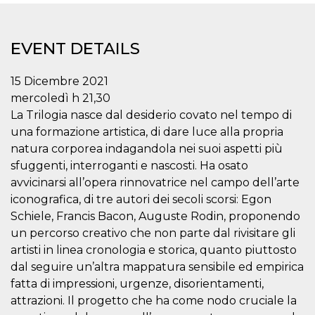
functionality such as user login and account
management. The website cannot be used
properly without strictly necessary cookies.
EVENT DETAILS
Provider /
Name
Expiration
Description
Domain
15 Dicembre 2021
cf_clearance
1 year
This cookie
Cloudflare,
is used by
Inc.
mercoledì h 21,30
the
.oooh.events
La Trilogia nasce dal desiderio covato nel tempo di
CloudFlare
service to
una formazione artistica, di dare luce alla propria
identify
trusted web
natura corporea indagandola nei suoi aspetti più
traffic and
override any
sfuggenti, interroganti e nascosti. Ha osato
security
avvicinarsi all’opera rinnovatrice nel campo dell’arte
restrictions
based on
iconografica, di tre autori dei secoli scorsi: Egon
the visitor's
IP address. It
Schiele, Francis Bacon, Auguste Rodin, proponendo
is essential
un percorso creativo che non parte dal rivisitare gli
for
supporting a
artisti in linea cronologia e storica, quanto piuttosto
website's
security
dal seguire un’altra mappatura sensibile ed empirica
features and
in providing
fatta di impressioni, urgenze, disorientamenti,
protection
attrazioni. Il progetto che ha come nodo cruciale la
against
malicious