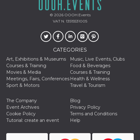
oo
5 years
Ad optout 
Meta
Platform Inc.
© 2026
OOOH.Events
.facebook.com
VAT N. 13515531005
sb
2 years
Facebook 
Meta
identificati
Platform Inc.
authenticat
.facebook.com
marketing,
other Face
specific fu
CATEGORIES
cookies.
Art, Exhibitions & Museums
Music, Live Events, Clubs
usida
.facebook.com
Session
raccoglie
informazion
Courses & Training
Food & Beverages
browser
Movies & Media
Courses & Training
dell'utente
dell'identif
Meetings, Fairs, Conferences
Health & Wellness
univoco, ut
Sport & Motors
Travel & Tourism
per persona
la pubblici
gli utenti
The Company
Blog
xs
3 months
Used to ma
Meta
Event Archives
Privacy Policy
a session
Platform Inc.
Cookie Policy
Terms and Conditions
.facebook.com
Tutorial: create an event
Help
__cf_bm
29
This cookie
Cloudflare
minutes
used to
Inc.
58
distinguish
.hubspot.com
seconds
between h