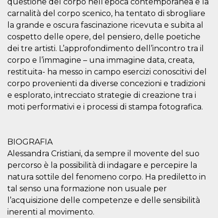
questione del corpo nell’epoca contemporanea e la
visitors.
carnalità del corpo scenico, ha tentato di sbrogliare
wordpress_test_cookie
Session
Used on
Automattic
la grande e oscura fascinazione ricevuta e subita al
sites built
Inc.
with
.oooh.events
cospetto delle opere, del pensiero, delle poetiche
Wordpress.
Tests
dei tre artisti. L’approfondimento dell’incontro tra il
whether or
corpo e l’immagine – una immagine data, creata,
not the
browser has
restituita- ha messo in campo esercizi conoscitivi del
cookies
enabled
corpo provenienti da diverse concezioni e tradizioni
PHPSESSID
Session
Cookie
e esplorato, intrecciato strategie di creazione tra i
PHP.net
generated
oooh.events
moti performativi e i processi di stampa fotografica.
by
applications
based on
the PHP
language.
BIOGRAFIA
This is a
general
Alessandra Cristiani, da sempre il movente del suo
purpose
identifier
percorso è la possibilità di indagare e percepire la
used to
maintain
natura sottile del fenomeno corpo. Ha prediletto in
user session
tal senso una formazione non usuale per
variables. It
is normally a
l’acquisizione delle competenze e delle sensibilità
random
generated
inerenti al movimento.
number,