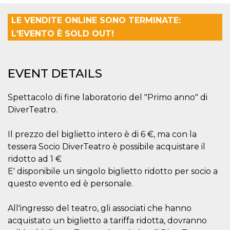
functionality such as user login and account
management. The website cannot be used
LE VENDITE ONLINE SONO TERMINATE:
properly without strictly necessary cookies.
L'EVENTO È SOLD OUT!
Provider /
Name
Expiration
Description
Domain
cf_clearance
1 year
This cookie
Cloudflare,
is used by
EVENT DETAILS
Inc.
the
.oooh.events
CloudFlare
service to
Spettacolo di fine laboratorio del "Primo anno" di
identify
trusted web
DiverTeatro.
traffic and
override any
security
Il prezzo del biglietto intero è di 6 €, ma con la
restrictions
based on
tessera Socio DiverTeatro è possibile acquistare il
the visitor's
IP address. It
ridotto ad 1 €
is essential
for
E' disponibile un singolo biglietto ridotto per socio a
supporting a
questo evento ed è personale.
website's
security
features and
in providing
All'ingresso del teatro, gli associati che hanno
protection
acquistato un biglietto a tariffa ridotta, dovranno
against
malicious