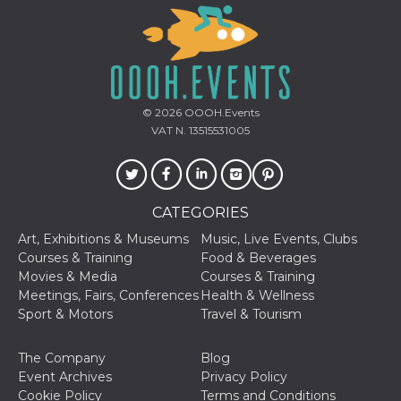
of bots try
access the s
Facebook a
the behavi
profile ass
with each d
cookie is d
after 10 day
cookie is a
© 2026
OOOH.Events
via Like an
Facebook b
VAT N. 13515531005
and tags p
on many di
websites.
dpr
.facebook.com
1 week
permette d
controllare 
CATEGORIES
funzione “S
su Faceboo
Art, Exhibitions & Museums
Music, Live Events, Clubs
pulsante “
piace”, rac
Courses & Training
Food & Beverages
le impostaz
Movies & Media
Courses & Training
della lingu
permettono
Meetings, Fairs, Conferences
Health & Wellness
condividere
Sport & Motors
Travel & Tourism
pagina.
fr
3 months
Contains b
Meta
The Company
Blog
and user u
Platform Inc.
ID combina
.facebook.com
Event Archives
Privacy Policy
used for ta
Cookie Policy
Terms and Conditions
advertising