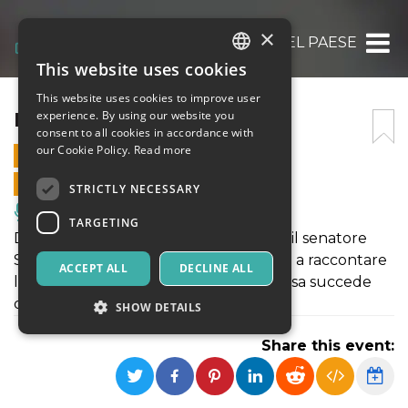
×
IL BEL PAESE
This website uses cookies
ITALIAN
This website uses cookies to improve user
ENGLISH
IL BEL PAESE
experience. By using our website you
consent to all cookies in accordance with
SPANISH
our Cookie Policy.
Read more
6 JUNE 2025 - 21:00
ONLINE SALES ENDED
STRICTLY NECESSARY
Music, Live Events, Clubs
TARGETING
Dopo un grave incidente in macchina, il senatore
Spagnoli, ricco e potente politico, inizia a raccontare
ACCEPT ALL
DECLINE ALL
la verità nient'altro che la verità. Ma cosa succede
quando raccontiamo la verità ...?
SHOW DETAILS
Share this event:
Strictly necessary
Targeting
Strictly necessary cookies allow core website