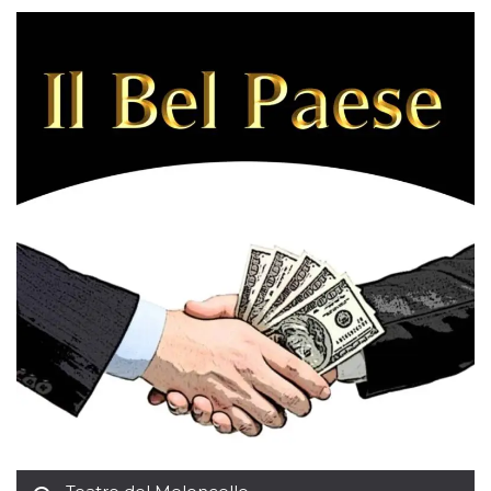
how it is
used can be
specific to
the site, but
a good
example is
maintaining
a logged-in
status for a
user
between
pages.
m
1 year 1
This cookie
Stripe
month
is generally
m.stripe.com
used for
performance
and
optimization
of payment
processing
services,
facilitating
caching of
content on
the browser
to make
pages load
faster.
CookieScriptConsent
4 weeks 2
This cookie
CookieScript
days
is used by
oooh.events