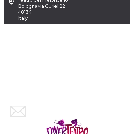
Teatro del Meloncello
Cookie-
Bologna
,
via Curiel 22
Script.com
40134
service to
remember
Italy
visitor
cookie
consent
preferences.
It is
necessary
for Cookie-
Script.com
cookie
banner to
work
properly.
Storage declaration
Storage
Name
Description
type
fbssls_314278995690155
Session
storage
wpEmojiSettingsSupports
Session
storage
cn_uc__
Local
storage