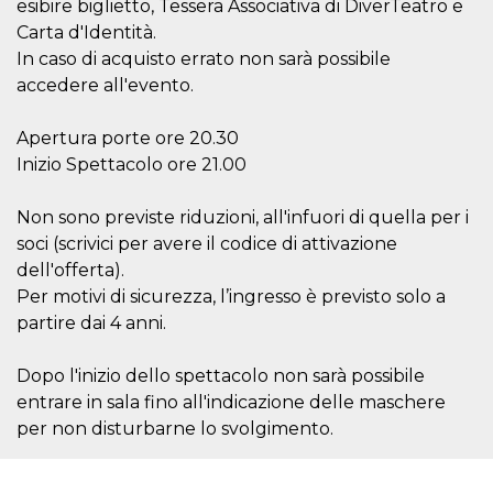
esibire biglietto, Tessera Associativa di DiverTeatro e
visitors.
Carta d'Identità.
wordpress_test_cookie
Session
Used on
Automattic
In caso di acquisto errato non sarà possibile
sites built
Inc.
with
.oooh.events
accedere all'evento.
Wordpress.
Tests
whether or
not the
Apertura porte ore 20.30
browser has
Inizio Spettacolo ore 21.00
cookies
enabled
PHPSESSID
Session
Cookie
PHP.net
Non sono previste riduzioni, all'infuori di quella per i
generated
oooh.events
soci (scrivici per avere il codice di attivazione
by
applications
dell'offerta).
based on
the PHP
Per motivi di sicurezza, l’ingresso è previsto solo a
language.
This is a
partire dai 4 anni.
general
purpose
identifier
Dopo l'inizio dello spettacolo non sarà possibile
used to
maintain
entrare in sala fino all'indicazione delle maschere
user session
per non disturbarne lo svolgimento.
variables. It
is normally a
random
generated
number,