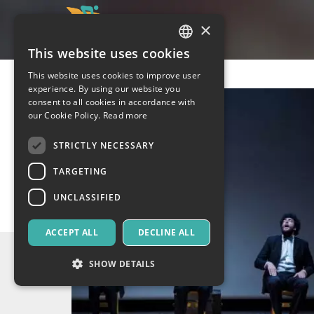
×
This website uses cookies
ITALIAN
This website uses cookies to improve user
ENGLISH
experience. By using our website you
consent to all cookies in accordance with
SPANISH
our Cookie Policy.
Read more
STRICTLY NECESSARY
TARGETING
UNCLASSIFIED
ACCEPT ALL
DECLINE ALL
SHOW DETAILS