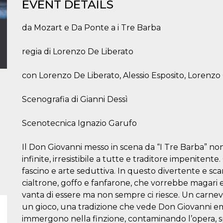
EVENT DETAILS
da Mozart e Da Ponte a i Tre Barba
regia di Lorenzo De Liberato
con Lorenzo De Liberato, Alessio Esposito, Lorenzo
Scenografia di Gianni Dessì
Scenotecnica Ignazio Garufo
Il Don Giovanni messo in scena da “I Tre Barba” non è
infinite, irresistibile a tutte e traditore impenitent
fascino e arte seduttiva. In questo divertente e s
cialtrone, goffo e fanfarone, che vorrebbe magari es
vanta di essere ma non sempre ci riesce. Un carne
un gioco, una tradizione che vede Don Giovanni em
immergono nella finzione, contaminando l’opera, sp