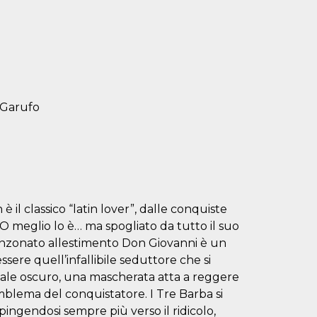
 Garufo
 il classico “latin lover”, dalle conquiste
e. O meglio lo è… ma spogliato da tutto il suo
canzonato allestimento Don Giovanni è un
sere quell’infallibile seduttore che si
vale oscuro, una mascherata atta a reggere
blema del conquistatore. I Tre Barba si
ingendosi sempre più verso il ridicolo,