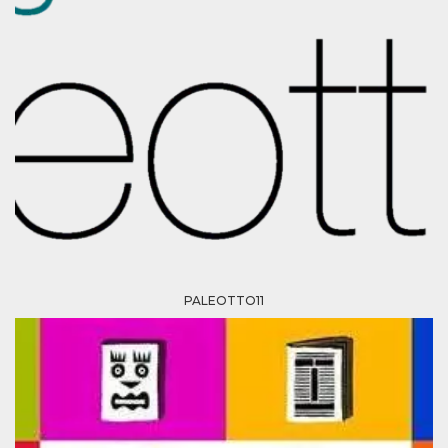
cookie
banner to
work
properly.
m
1 year 1
This cookie
Stripe
month
is generally
m.stripe.com
used for
performance
and
optimization
of payment
processing
services,
facilitating
caching of
content on
the browser
to make
pages load
faster.
PALEOTTO11
Storage declaration
Storage
Name
Description
type
wpEmojiSettingsSupports
Session
storage
cn_uc__
Local