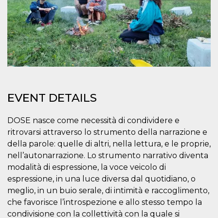
features and
in providing
protection
against
malicious
visitors.
wordpress_test_cookie
Session
Used on
Automattic
sites built
Inc.
with
.oooh.events
Wordpress.
Tests
whether or
not the
EVENT DETAILS
browser has
cookies
enabled
DOSE nasce come necessità di condividere e
PHPSESSID
Session
Cookie
PHP.net
ritrovarsi attraverso lo strumento della narrazione e
generated
oooh.events
by
della parole: quelle di altri, nella lettura, e le proprie,
applications
based on
nell’autonarrazione. Lo strumento narrativo diventa
the PHP
modalità di espressione, la voce veicolo di
language.
This is a
espressione, in una luce diversa dal quotidiano, o
general
purpose
meglio, in un buio serale, di intimità e raccoglimento,
identifier
che favorisce l’introspezione e allo stesso tempo la
used to
maintain
condivisione con la collettività con la quale si
user session