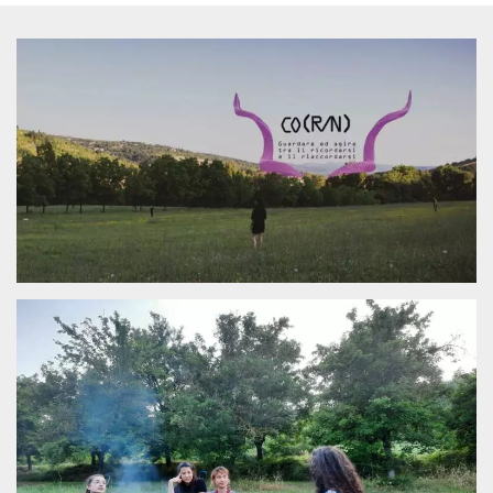
Strictly necessary
Targeting
Unclassified
Strictly necessary cookies allow core website
functionality such as user login and account
management. The website cannot be used
properly without strictly necessary cookies.
Provider /
Name
Expiration
Description
Domain
cf_clearance
1 year
This cookie
Cloudflare,
is used by
Inc.
the
.oooh.events
CloudFlare
service to
identify
trusted web
traffic and
override any
security
restrictions
based on
the visitor's
IP address. It
is essential
for
supporting a
website's
security