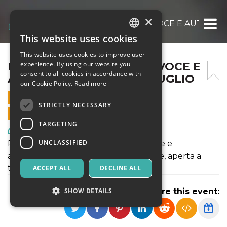
×
DOSE LETTURA AD ALTA VOCE E AUTONARR
This website uses cookies
ITALIAN
This website uses cookies to improve user
ENGLISH
DOSE LETTURA AD ALTA VOCE E
experience. By using our website you
consent to all cookies in accordance with
AUTONARRAZIONE | 22 LUGLIO
SPANISH
our Cookie Policy.
Read more
22 JULY 2021 - 20:30
STRICTLY NECESSARY
ONLINE SALES ENDED
TARGETING
Art, Exhibitions & Museums
UNCLASSIFIED
Pratica collettiva di lettura ad alta voce e
autonarrazione nel parco all'imbrunire, aperta a
tutti e tutte.
ACCEPT ALL
DECLINE ALL
SHOW DETAILS
Share this event: