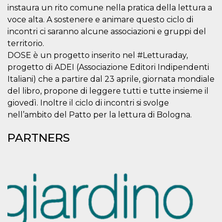
variables. It
instaura un rito comune nella pratica della lettura a
is normally a
random
voce alta. A sostenere e animare questo ciclo di
generated
incontri ci saranno alcune associazioni e gruppi del
number,
how it is
territorio.
used can be
specific to
DOSE è un progetto inserito nel #Letturaday,
the site, but
progetto di ADEI (Associazione Editori Indipendenti
a good
example is
Italiani) che a partire dal 23 aprile, giornata mondiale
maintaining
a logged-in
del libro, propone di leggere tutti e tutte insieme il
status for a
user
giovedì. Inoltre il ciclo di incontri si svolge
between
nell’ambito del Patto per la lettura di Bologna.
pages.
CookieScriptConsent
4 weeks 2
This cookie
CookieScript
PARTNERS
days
is used by
oooh.events
Cookie-
Script.com
service to
remember
visitor
cookie
consent
preferences.
It is
necessary
for Cookie-
Script.com