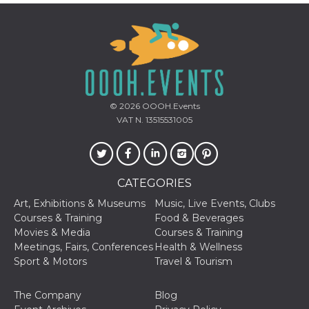
YSC
Session
This cookie 
Google LLC
by YouTube
.youtube.com
track views
embedded
videos.
__Secure-ROLLOUT_TOKEN
.youtube.com
5 months
Utilizzato 
4 weeks
YouTube p
gestire
l'implemen
e la
© 2026
OOOH.Events
sperimenta
delle funzio
VAT N. 13515531005
Aiuta Goog
controllare
nuove
funzionalit
modifiche
dell'interfa
CATEGORIES
vengono m
agli utenti
Art, Exhibitions & Museums
Music, Live Events, Clubs
nell'ambito 
e
Courses & Training
Food & Beverages
implementa
Movies & Media
Courses & Training
graduali,
garantend
Meetings, Fairs, Conferences
Health & Wellness
un'esperie
Sport & Motors
Travel & Tourism
coerente p
determinat
utente dur
esperiment
The Company
Blog