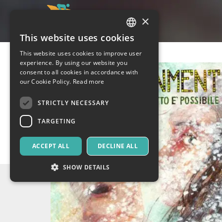
×
This website uses cookies
ITALIAN
This website uses cookies to improve user
ENGLISH
experience. By using our website you
consent to all cookies in accordance with
SPANISH
our Cookie Policy.
Read more
STRICTLY NECESSARY
TARGETING
ACCEPT ALL
DECLINE ALL
SHOW DETAILS
Strictly necessary
Targeting
Strictly necessary cookies allow core website