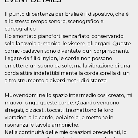
functionality such as user login and account
management. The website cannot be used
Il punto di partenza per Ersilia è il dispositivo, che è
properly without strictly necessary cookies.
allo stesso tempo sonoro, scenografico e
Provider /
Name
Expiration
Description
coreografico.
Domain
Ho smontato pianoforti senza fiato, conservando
cf_clearance
1 year
This cookie
Cloudflare,
is used by
Inc.
solo la tavola armonica, le viscere, gli organi. Queste
the
.oooh.events
CloudFlare
cornici-cadaveri sono diventate puri corpi risonanti.
service to
Legate da fili di nylon, le corde non possono
identify
trusted web
emettere un suono da sole, ma la vibrazione di una
traffic and
override any
corda attira indefettibilmente la corda sorella di un
security
altro strumento a diversi metri di distanza.
restrictions
based on
the visitor's
IP address. It
Muovendomi nello spazio intermedio così creato, mi
is essential
for
muovo lungo queste corde. Quando vengono
supporting a
sfregati, pizzicati, toccati, trasmettono le loro
website's
security
vibrazioni alle corde, poi ai telai, e mettono in
features and
in providing
risonanza le tavole armoniche.
protection
Nella continuità delle mie creazioni precedenti, lo
against
malicious