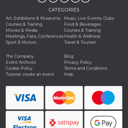
CATEGORIES
Art, Exhibitions & Museums
Music, Live Events, Clubs
Courses & Training
Food & Beverages
Movies & Media
Courses & Training
Meetings, Fairs, Conferences
Health & Wellness
Provider /
Name
Expiration
Descriptio
Domain
Sport & Motors
Travel & Tourism
c_user
4 weeks 2
User Login 
Meta
days
Can be sess
Platform Inc.
The Company
Blog
persitent f
.facebook.com
days
Event Archives
Privacy Policy
Cookie Policy
Terms and Conditions
datr
2 years
This cookie
Meta
identifies t
Tutorial: create an event
Help
Platform Inc.
browser
.facebook.com
connecting
Facebook. I
directly tie
individual
Facebook t
user. Face
reports that
used to hel
security an
suspicious 
activity, es
around det