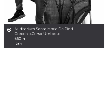
how it is
used can be
specific to
the site, but
a good
example is
maintaining
a logged-in
Auditorium Santa Maria Da Piedi
status for a
user
Crecchio
,
Corso Umberto I
between
66014
pages.
Italy
m
1 year 1
This cookie
Stripe
month
is generally
m.stripe.com
used for
performance
and
optimization
of payment
processing
services,
facilitating
caching of
content on
the browser
to make
pages load
faster.
CookieScriptConsent
4 weeks 2
This cookie
CookieScript
days
is used by
oooh.events