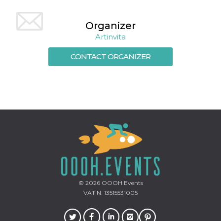
Cookie-
Script.com
service to
Organizer
remember
visitor
Artinvita
cookie
consent
preferences.
CONTACT ORGANIZER
It is
necessary
for Cookie-
Script.com
cookie
banner to
work
properly.
Storage declaration
Storage
Name
Description
type
fbssls_314278995690155
Session
storage
© 2026
OOOH.Events
wpEmojiSettingsSupports
Session
VAT N. 13515531005
storage
cn_uc__
Local
storage