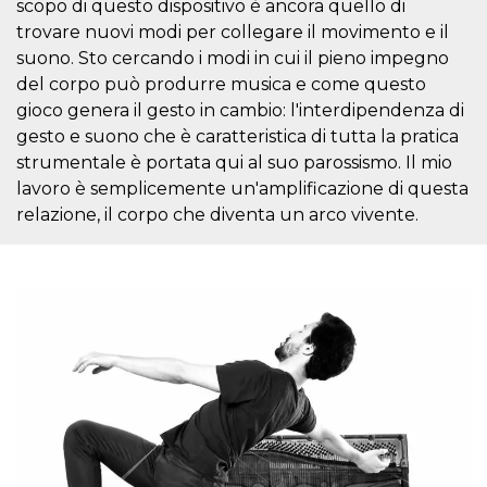
scopo di questo dispositivo è ancora quello di
visitors.
trovare nuovi modi per collegare il movimento e il
wordpress_test_cookie
Session
Used on
Automattic
suono. Sto cercando i modi in cui il pieno impegno
sites built
Inc.
with
.oooh.events
del corpo può produrre musica e come questo
Wordpress.
Tests
gioco genera il gesto in cambio: l'interdipendenza di
whether or
not the
gesto e suono che è caratteristica di tutta la pratica
browser has
strumentale è portata qui al suo parossismo. Il mio
cookies
enabled
lavoro è semplicemente un'amplificazione di questa
PHPSESSID
Session
Cookie
PHP.net
relazione, il corpo che diventa un arco vivente.
generated
oooh.events
by
applications
based on
the PHP
language.
This is a
general
purpose
identifier
used to
maintain
user session
variables. It
is normally a
random
generated
number,