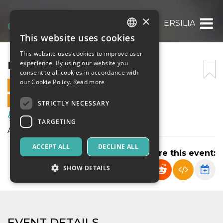
×
ERSILIA
This website uses cookies
ITALIAN
This website uses cookies to improve user
ENGLISH
ERSILIA
experience. By using our website you
consent to all cookies in accordance with
SPANISH
our Cookie Policy.
Read more
12 MAY 2022 - 10:30
ONLINE SALES ENDED
STRICTLY NECESSARY
Music, Live Events, Clubs
TARGETING
Artinvinta 2022
ACCEPT ALL
DECLINE ALL
Share this event:
SHOW DETAILS
Strictly necessary
Targeting
EVENT DETAILS
Strictly necessary cookies allow core website