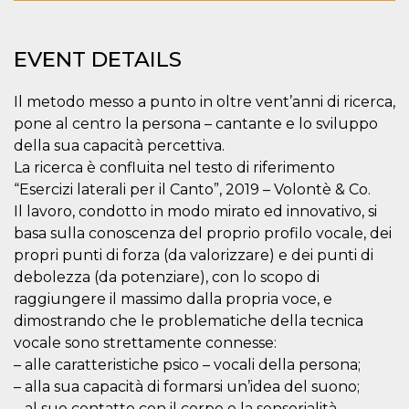
EVENT DETAILS
Il metodo messo a punto in oltre vent’anni di ricerca,
Provider /
pone al centro la persona – cantante e lo sviluppo
Name
Expiration
Descriptio
Domain
della sua capacità percettiva.
c_user
4 weeks 2
User Login 
Meta
La ricerca è confluita nel testo di riferimento
days
Can be sess
Platform Inc.
persitent f
.facebook.com
“Esercizi laterali per il Canto”, 2019 – Volontè & Co.
days
Il lavoro, condotto in modo mirato ed innovativo, si
datr
2 years
This cookie
Meta
basa sulla conoscenza del proprio profilo vocale, dei
identifies t
Platform Inc.
browser
.facebook.com
propri punti di forza (da valorizzare) e dei punti di
connecting
Facebook. I
debolezza (da potenziare), con lo scopo di
directly tie
raggiungere il massimo dalla propria voce, e
individual
Facebook t
dimostrando che le problematiche della tecnica
user. Face
reports that
vocale sono strettamente connesse:
used to hel
– alle caratteristiche psico – vocali della persona;
security an
suspicious 
– alla sua capacità di formarsi un’idea del suono;
activity, es
around det
– al suo contatto con il corpo e la sensorialità.