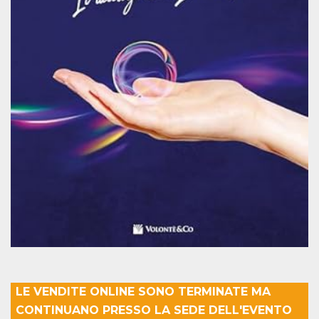
Cookie-
Script.com
service to
remember
visitor
cookie
consent
preferences.
It is
necessary
for Cookie-
Script.com
cookie
banner to
work
properly.
Storage declaration
Storage
Name
Description
type
fbssls_314278995690155
Session
storage
wpEmojiSettingsSupports
Session
storage
LE VENDITE ONLINE SONO TERMINATE MA
cn_uc__
Local
CONTINUANO PRESSO LA SEDE DELL'EVENTO
storage