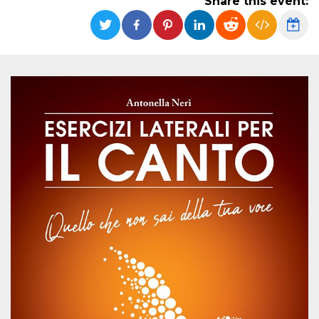
Share this event:
functionality such as user login and account
management. The website cannot be used
properly without strictly necessary cookies.
Provider /
Name
Expiration
Description
Domain
cf_clearance
1 year
This cookie
Cloudflare,
is used by
Inc.
the
.oooh.events
CloudFlare
service to
identify
trusted web
traffic and
override any
security
restrictions
based on
the visitor's
IP address. It
is essential
for
supporting a
website's
security
features and
in providing
protection
against
malicious