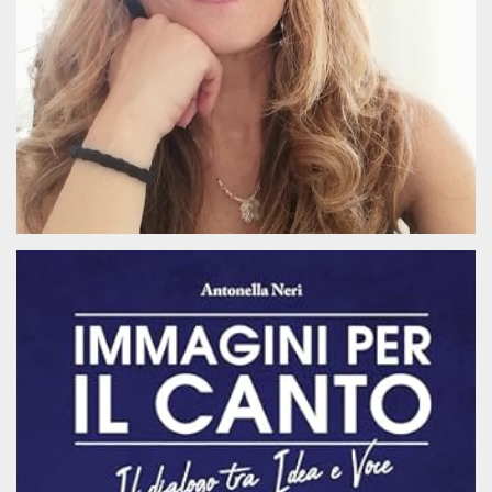
how it is
used can be
specific to
the site, but
a good
example is
maintaining
a logged-in
status for a
user
between
pages.
m
1 year 1
This cookie
Stripe
month
is generally
m.stripe.com
used for
performance
and
optimization
of payment
processing
services,
facilitating
caching of
content on
the browser
to make
pages load
faster.
CookieScriptConsent
4 weeks 2
This cookie
CookieScript
days
is used by
oooh.events