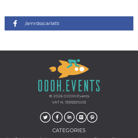
/amrdsscarlatti
© 2026
OOOH.Events
VAT N. 13515531005
CATEGORIES