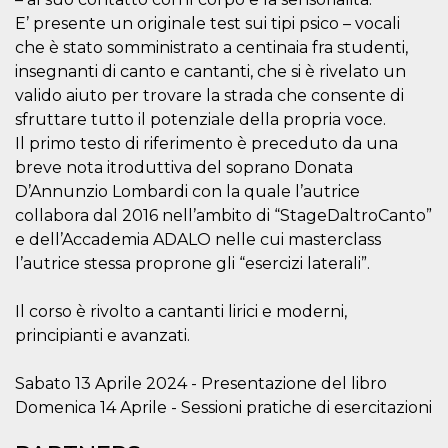
of bots try
access the s
E’ presente un originale test sui tipi psico – vocali
Facebook a
che è stato somministrato a centinaia fra studenti,
the behavi
profile ass
insegnanti di canto e cantanti, che si è rivelato un
with each d
cookie is d
valido aiuto per trovare la strada che consente di
after 10 day
sfruttare tutto il potenziale della propria voce.
cookie is a
via Like an
Il primo testo di riferimento è preceduto da una
Facebook b
and tags p
breve nota itroduttiva del soprano Donata
on many di
websites.
D’Annunzio Lombardi con la quale l’autrice
collabora dal 2016 nell’ambito di “StageDaltroCanto”
dpr
.facebook.com
1 week
permette d
controllare 
e dell’Accademia ADALO nelle cui masterclass
funzione “S
su Faceboo
l’autrice stessa proprone gli “esercizi laterali”.
pulsante “
piace”, rac
le impostaz
Il corso è rivolto a cantanti lirici e moderni,
della lingu
permettono
principianti e avanzati.
condividere
pagina.
Sabato 13 Aprile 2024 - Presentazione del libro
fr
3 months
Contains b
Meta
and user u
Platform Inc.
Domenica 14 Aprile - Sessioni pratiche di esercitazioni
ID combina
.facebook.com
used for ta
advertising