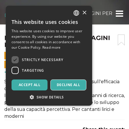
×
ESERCIZI LATERALI E IMMAGINI PER IL CA
This website uses cookies
ITALIAN
This website uses cookies to improve user
ENGLISH
ESERCIZI LATERALI E IMMAGINI
experience. By using our website you
consent to all cookies in accordance with
PER IL CANTO
SPANISH
our Cookie Policy.
Read more
13 APRIL 2024 - 17:00
STRICTLY NECESSARY
ONLINE SALES ENDED
TARGETING
Courses & Training
Studio e pratica sulla tecnica vocale e sull'efficacia
ACCEPT ALL
DECLINE ALL
dell'apprendimento del canto.
Il metodo messo a punto in oltre vent’anni di ricerca,
SHOW DETAILS
pone al centro la persona – cantante e lo sviluppo
della sua capacità percettiva. Per cantanti lirici e
moderni
Strictly necessary
Targeting
Strictly necessary cookies allow core website