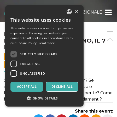
×
EVENTO MASTER INTERNAZIONALE A MILAN
This website uses cookies
ITALIAN
This website uses cookies to improve user
ENGLISH
EVENTO MASTER
experience. By using our website you
consent to all cookies in accordance with
INTERNAZIONALE A MILANO, IL 7
SPANISH
our Cookie Policy.
Read more
FEBBRAIO
STRICTLY NECESSARY
7 FEBRUARY 2024 - 15:30
TARGETING
ONLINE SALES ENDED
Courses & Training
UNCLASSIFIED
Stai pensando di conseguire un Master? Sei
interessato a studiare Economia, Finanza o
ACCEPT ALL
DECLINE ALL
Marketing? Ma qual è la facoltà ideale per te? Come
SHOW DETAILS
funzionano le borse di studio e i finanziamenti?
Share this event: