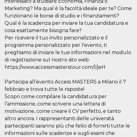
interessato a studiare Economia, Finanza o
features and
in providing
Marketing? Ma qual è la facoltà ideale per te? Come
protection
against
funzionano le borse di studio e i finanziamenti?
malicious
Qual è la scadenza per inviare la tua candidatura e
visitors.
cosa esattamente bisogna fare?
wordpress_test_cookie
Session
Used on
Automattic
sites built
Per ricevere il tuo invito personalizzato e il
Inc.
with
.oooh.events
programma personalizzato per l'evento, ti
Wordpress.
Tests
preghiamo di inviare le tue informazioni nel modulo
whether or
not the
di registrazione sul nostro sito web:
browser has
https://www.accessmasterstour.com/l/jeH
cookies
enabled
PHPSESSID
Session
Cookie
PHP.net
Partecipa all’evento Access MASTERS a Milano il 7
generated
oooh.events
by
febbraio e trova tutte le risposte!
applications
Scopri come compilare la candidatura per
based on
the PHP
l’ammissione, come scrivere una lettera di
language.
This is a
motivazione, come creare il CV perfetto, e tanto
general
altro ancora. I rappresentanti delle università
purpose
identifier
partecipanti saranno più che felici di fornirti tutte le
used to
maintain
informazioni sulle scadenze e sugli esami che
user session