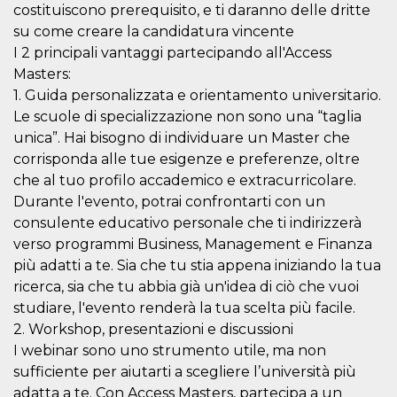
variables. It
costituiscono prerequisito, e ti daranno delle dritte
is normally a
su come creare la candidatura vincente
random
generated
I 2 principali vantaggi partecipando all'Access
number,
how it is
Masters:
used can be
1. Guida personalizzata e orientamento universitario.
specific to
the site, but
Le scuole di specializzazione non sono una “taglia
a good
example is
unica”. Hai bisogno di individuare un Master che
maintaining
a logged-in
corrisponda alle tue esigenze e preferenze, oltre
status for a
che al tuo profilo accademico e extracurricolare.
user
between
Durante l'evento, potrai confrontarti con un
pages.
consulente educativo personale che ti indirizzerà
CookieScriptConsent
4 weeks 2
This cookie
CookieScript
verso programmi Business, Management e Finanza
days
is used by
oooh.events
Cookie-
più adatti a te. Sia che tu stia appena iniziando la tua
Script.com
service to
ricerca, sia che tu abbia già un'idea di ciò che vuoi
remember
studiare, l'evento renderà la tua scelta più facile.
visitor
cookie
2. Workshop, presentazioni e discussioni
consent
preferences.
I webinar sono uno strumento utile, ma non
It is
necessary
sufficiente per aiutarti a scegliere l’università più
for Cookie-
adatta a te. Con Access Masters, partecipa a un
Script.com