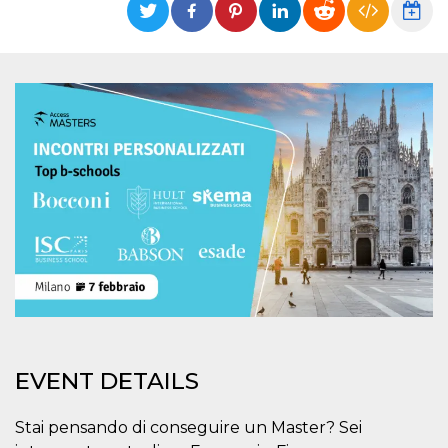
Strictly necessary
Targeting
Unclassified
Strictly necessary cookies allow core website
functionality such as user login and account
management. The website cannot be used
properly without strictly necessary cookies.
Provider /
Name
Expiration
Description
Domain
cf_clearance
1 year
This cookie
Cloudflare,
is used by
Inc.
the
.oooh.events
CloudFlare
service to
identify
trusted web
traffic and
override any
security
restrictions
based on
the visitor's
IP address. It
EVENT DETAILS
is essential
for
supporting a
Stai pensando di conseguire un Master? Sei
website's
security