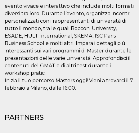
cookie
evento vivace e interattivo che include molti formati
banner to
work
diversi tra loro. Durante l’evento, organizza incontri
properly.
personalizzati con i rappresentanti di università di
m
1 year 1
This cookie
Stripe
tutto il mondo, tra le quali Bocconi University,
month
is generally
m.stripe.com
used for
ESADE, HULT International, SKEMA, ISC Paris
performance
and
Business School e molti altri. Impara i dettagli più
optimization
interessanti sui vari programmi di Master durante le
of payment
processing
presentazioni delle varie università. Approfondisci il
services,
facilitating
contenuti del GMAT e di altri test durante i
caching of
workshop pratici.
content on
the browser
Inizia il tuo percorso Masters oggi! Vieni a trovarci il 7
to make
pages load
febbraio a Milano, dalle 16:00.
faster.
Storage declaration
Storage
Name
Description
PARTNERS
type
wpEmojiSettingsSupports
Session
storage
cn_uc__
Local