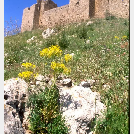
how it is
used can be
specific to
the site, but
a good
example is
maintaining
a logged-in
status for a
user
between
pages.
m
1 year 1
This cookie
Stripe
month
is generally
m.stripe.com
used for
performance
and
optimization
of payment
processing
services,
facilitating
caching of
content on
the browser
to make
pages load
faster.
CookieScriptConsent
4 weeks 2
This cookie
CookieScript
days
is used by
oooh.events