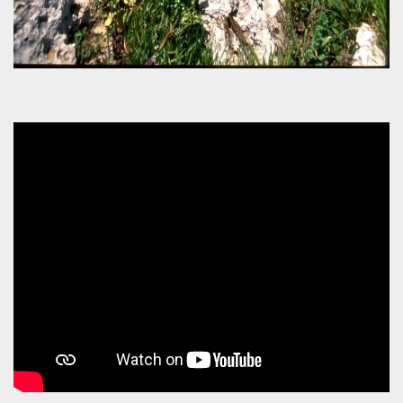
Cookie-
Script.com
service to
remember
visitor
cookie
consent
preferences.
It is
necessary
for Cookie-
Script.com
cookie
banner to
work
properly.
Storage declaration
Storage
Name
Description
type
fbssls_314278995690155
Session
storage
wpEmojiSettingsSupports
Session
storage
cn_uc__
Local
storage