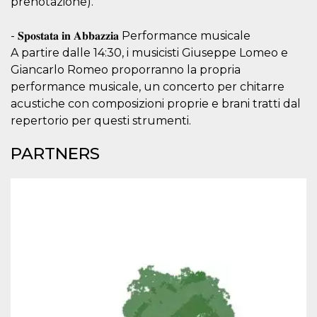
prenotazione).
and bots. T
beneficial f
website, in
to make va
- 𝐒𝐩𝐨𝐬𝐭𝐚𝐭𝐚 𝐢𝐧 𝐀𝐛𝐛𝐚𝐳𝐳𝐢𝐚 Performance musicale
reports on 
A partire dalle 14:30, i musicisti Giuseppe Lomeo e
of their we
Giancarlo Romeo proporranno la propria
_cfuvid
.hubspot.com
Session
This cookie
used for p
performance musicale, un concerto per chitarre
of tracking
across sess
acustiche con composizioni proprie e brani tratti dal
optimize u
repertorio per questi strumenti.
experience
maintainin
session
PARTNERS
consistenc
providing
personaliz
services.
YSC
Session
This cookie 
Google LLC
by YouTube
.youtube.com
track views
embedded
videos.
VISITOR_INFO1_LIVE
5 months
This cookie 
Google LLC
4 weeks
by Youtube
.youtube.com
keep track 
preferences
Youtube vi
embedded 