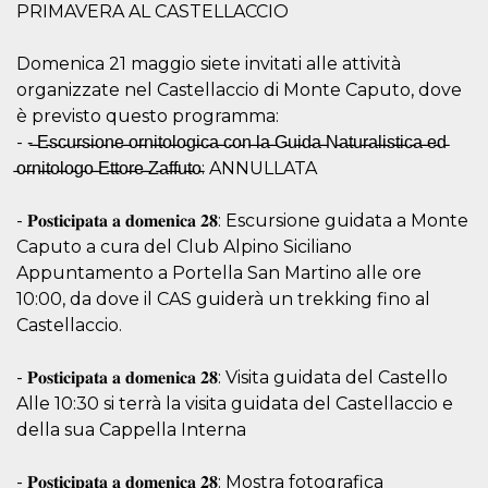
of bots try
PRIMAVERA AL CASTELLACCIO
access the s
Facebook a
the behavi
Domenica 21 maggio siete invitati alle attività
profile ass
with each d
organizzate nel Castellaccio di Monte Caputo, dove
cookie is d
after 10 day
è previsto questo programma:
cookie is a
- -̵ ̵E̵s̵c̵u̵r̵s̵i̵o̵n̵e̵ ̵o̵r̵n̵i̵t̵o̵l̵o̵g̵i̵c̵a̵ ̵c̵o̵n̵ ̵l̵a̵ ̵G̵u̵i̵d̵a̵ ̵N̵a̵t̵u̵r̵a̵l̵i̵s̵t̵i̵c̵a̵ ̵e̵d̵
via Like an
Facebook b
̵o̵r̵n̵i̵t̵o̵l̵o̵g̵o̵ ̵E̵t̵t̵o̵r̵e̵ ̵Z̵a̵f̵f̵u̵t̵o̵: ANNULLATA
and tags p
on many di
websites.
- 𝐏𝐨𝐬𝐭𝐢𝐜𝐢𝐩𝐚𝐭𝐚 𝐚 𝐝𝐨𝐦𝐞𝐧𝐢𝐜𝐚 𝟐𝟖: Escursione guidata a Monte
dpr
.facebook.com
1 week
permette d
Caputo a cura del Club Alpino Siciliano
controllare 
funzione “S
Appuntamento a Portella San Martino alle ore
su Faceboo
10:00, da dove il CAS guiderà un trekking fino al
pulsante “
piace”, rac
Castellaccio.
le impostaz
della lingu
permettono
condividere
- 𝐏𝐨𝐬𝐭𝐢𝐜𝐢𝐩𝐚𝐭𝐚 𝐚 𝐝𝐨𝐦𝐞𝐧𝐢𝐜𝐚 𝟐𝟖: Visita guidata del Castello
pagina.
Alle 10:30 si terrà la visita guidata del Castellaccio e
fr
3 months
Contains b
Meta
della sua Cappella Interna
and user u
Platform Inc.
ID combina
.facebook.com
used for ta
- 𝐏𝐨𝐬𝐭𝐢𝐜𝐢𝐩𝐚𝐭𝐚 𝐚 𝐝𝐨𝐦𝐞𝐧𝐢𝐜𝐚 𝟐𝟖: Mostra fotografica
advertising