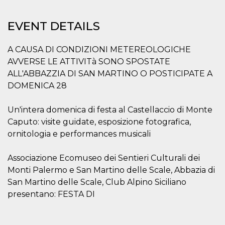
EVENT DETAILS
A CAUSA DI CONDIZIONI METEREOLOGICHE
AVVERSE LE ATTIVITà SONO SPOSTATE
Provider /
Name
Expiration
Descriptio
Domain
ALL'ABBAZZIA DI SAN MARTINO O POSTICIPATE A
DOMENICA 28
c_user
4 weeks 2
User Login 
Meta
days
Can be sess
Platform Inc.
persitent f
.facebook.com
days
Un'intera domenica di festa al Castellaccio di Monte
Caputo: visite guidate, esposizione fotografica,
datr
2 years
This cookie
Meta
identifies t
Platform Inc.
ornitologia e performances musicali
browser
.facebook.com
connecting
Facebook. I
Associazione Ecomuseo dei Sentieri Culturali dei
directly tie
individual
Monti Palermo e San Martino delle Scale, Abbazia di
Facebook t
user. Face
San Martino delle Scale, Club Alpino Siciliano
reports that
used to hel
presentano: FESTA DI
security an
suspicious 
activity, es
around det