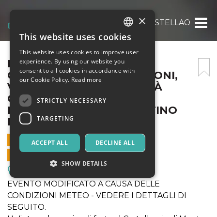
×
FESTA DI PRIMAVERA AL CASTELLACCIO – 
This website uses cookies
ITALIAN
This website uses cookies to improve user
ENGLISH
FESTA DI PRIMAVERA AL
experience. By using our website you
consent to all cookies in accordance with
CASTELLACCIO – ESCURSIONI,
SPANISH
our Cookie Policy.
Read more
VISITE GUIDATE E ATTIVITÀ
CULTURALI AL CASTELLO
STRICTLY NECESSARY
NORMANNO DI SAN MARTINO
TARGETING
DELLE SCALE
21 MAY 2023 - 11:30
ACCEPT ALL
DECLINE ALL
ONLINE SALES ENDED
SHOW DETAILS
Meetings, Fairs, Conferences
EVENTO MODIFICATO A CAUSA DELLE
CONDIZIONI METEO - VEDERE I DETTAGLI DI
Strictly necessary
Targeting
SEGUITO.
Strictly necessary cookies allow core website