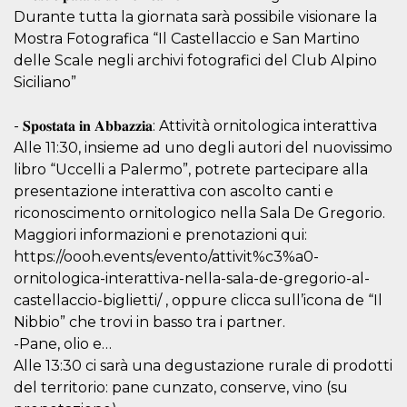
Durante tutta la giornata sarà possibile visionare la
oo
5 years
Ad optout 
Meta
Platform Inc.
Mostra Fotografica “Il Castellaccio e San Martino
.facebook.com
delle Scale negli archivi fotografici del Club Alpino
sb
2 years
Facebook 
Meta
Siciliano”
identificati
Platform Inc.
authenticat
.facebook.com
marketing,
- 𝐒𝐩𝐨𝐬𝐭𝐚𝐭𝐚 𝐢𝐧 𝐀𝐛𝐛𝐚𝐳𝐳𝐢𝐚: Attività ornitologica interattiva
other Face
specific fu
Alle 11:30, insieme ad uno degli autori del nuovissimo
cookies.
libro “Uccelli a Palermo”, potrete partecipare alla
usida
.facebook.com
Session
raccoglie
presentazione interattiva con ascolto canti e
informazion
browser
riconoscimento ornitologico nella Sala De Gregorio.
dell'utente
dell'identif
Maggiori informazioni e prenotazioni qui:
univoco, ut
per persona
https://oooh.events/evento/attivit%c3%a0-
la pubblici
ornitologica-interattiva-nella-sala-de-gregorio-al-
gli utenti
castellaccio-biglietti/ , oppure clicca sull’icona de “Il
xs
3 months
Used to ma
Meta
a session
Platform Inc.
Nibbio” che trovi in basso tra i partner.
.facebook.com
-Pane, olio e…
__cf_bm
29
This cookie
Cloudflare
Alle 13:30 ci sarà una degustazione rurale di prodotti
minutes
used to
Inc.
58
distinguish
del territorio: pane cunzato, conserve, vino (su
.hubspot.com
seconds
between h