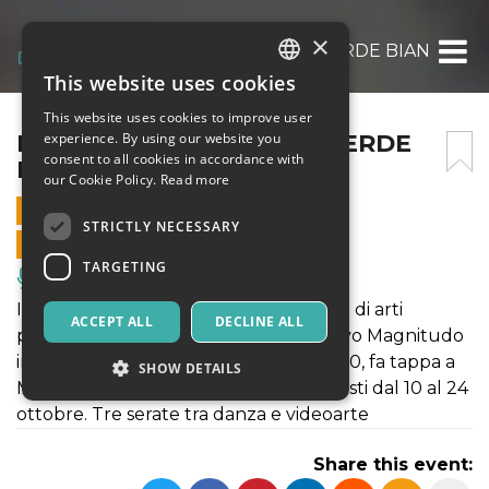
×
FESTIVAL CRE_AZIONI – VERDE BIANCO R
This website uses cookies
ITALIAN
This website uses cookies to improve user
ENGLISH
FESTIVAL CRE_AZIONI – VERDE
experience. By using our website you
consent to all cookies in accordance with
BIANCO ROSSO
SPANISH
our Cookie Policy.
Read more
24 OCTOBER 2021 - 20:00
STRICTLY NECESSARY
ONLINE SALES ENDED
TARGETING
Music, Live Events, Clubs
Il Festival Cre_Azioni, festival itinerante di arti
ACCEPT ALL
DECLINE ALL
performative, organizzato dal Collettivo Magnitudo
in collaborazione con Arti Sinespazio 3.0, fa tappa a
SHOW DETAILS
Molfetta, presso la Cittadella Degli Artisti dal 10 al 24
ottobre. Tre serate tra danza e videoarte
Strictly necessary
Targeting
Share this event:
Strictly necessary cookies allow core website