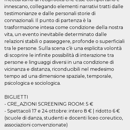
Cookie-
innescano, collegando elementi narrativi tratti dalle
Script.com
service to
testimonianze e dalle personali storie di
remember
visitor
connazionali. Il punto di partenza è la
cookie
trasformazione intesa come condizione della nostra
consent
preferences.
vita, un evento inevitabile determinato dalle
It is
necessary
relazioni stabili o passeggere, profonde o superficiali
for Cookie-
tra le persone. Sulla scena c’è una esplicita volontà
Script.com
cookie
di scoprire le infinite possibilità di interazione tra
banner to
work
persone e linguaggi diversi in una condizione di
properly.
vicinanza e distanza, riconducibili nel medesimo
Storage declaration
tempo ad una dimensione spaziale, temporale,
psicologica e sociologica.
Storage
Name
Description
type
BIGLIETTI
fbssls_314278995690155
Session
storage
- CRE_AZIONI SCREENING ROOM: 5 €
wpEmojiSettingsSupports
Session
- Spettacoli 17 e 24 ottobre: intero 8 € | ridotto 6 €
storage
(scuole di danza, studenti e docenti liceo coreutico,
cn_uc__
Local
associazioni convenzionate)
storage