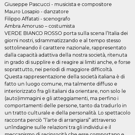
how it is
Giuseppe Pascucci - musicista e compositore
used can be
Mauro Losapio - danzatore
specific to
the site, but
Filippo Affatati - scenografo
a good
example is
Ambra Amoruso – costumista
maintaining
a logged-in
VERDE BIANCO ROSSO porta sulla scena l’Italia dei
status for a
giorni nostri, sdrammatizzando e al tempo stesso
user
between
sottolineando il carattere nazionale, rappresentato
pages.
dalla capacità adattiva della nostra società, ritenuta
m
1 year 1
This cookie
Stripe
in grado di supplire e di reagire ai limiti anche, e forse
month
is generally
m.stripe.com
used for
soprattutto, nei periodi di maggiore difficoltà.
performance
and
Questa rappresentazione della società italiana è di
optimization
fatto un luogo comune, ma talmente diffuso e
of payment
processing
interiorizzato fra gli italiani da orientare, non solo le
services,
facilitating
(auto)immagini e gli atteggiamenti, ma perfino i
caching of
content on
comportamenti delle persone, tanto da tradurlo in
the browser
un tratto culturale e della personalità. Lo spettacolo
to make
pages load
racconta perciò “l’arte di arrangiarsi” attraverso
faster.
un’indagine sulle relazioni tra gli individui e il
CookieScriptConsent
4 weeks 2
This cookie
CookieScript
meccanismo di reciprocità che esse comportano e
days
is used by
oooh.events