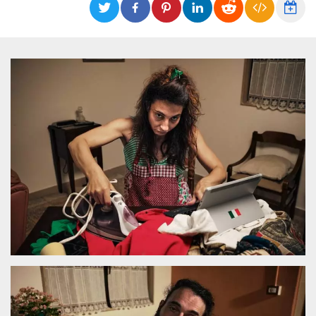
functionality such as user login and account
management. The website cannot be used
properly without strictly necessary cookies.
Provider /
Name
Expiration
Description
Domain
cf_clearance
1 year
This cookie
Cloudflare,
is used by
Inc.
the
.oooh.events
CloudFlare
service to
identify
trusted web
traffic and
override any
security
restrictions
based on
the visitor's
IP address. It
is essential
for
supporting a
website's
security
features and
in providing
protection
against
malicious