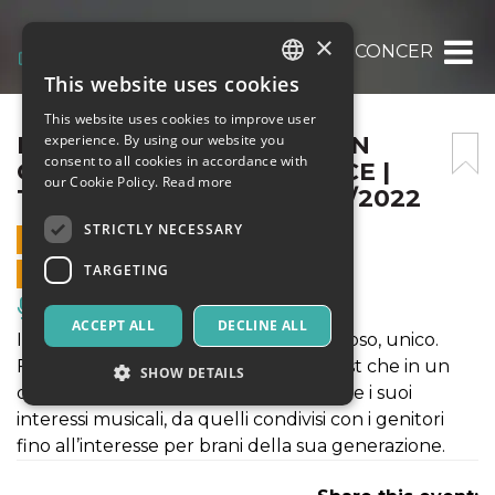
×
FRIDA BOLLANI MAGONI IN CONCERTO – PIA
This website uses cookies
ITALIAN
This website uses cookies to improve user
ENGLISH
FRIDA BOLLANI MAGONI IN
experience. By using our website you
consent to all cookies in accordance with
CONCERTO – PIANO E VOCE |
SPANISH
our Cookie Policy.
Read more
TEATRO DEGLI ATTI, 11/09/2022
STRICTLY NECESSARY
11 SEPTEMBER 2022 - 21:30
TARGETING
ONLINE SALES ENDED
Music, Live Events, Clubs
ACCEPT ALL
DECLINE ALL
Il primo tour di un talento puro, prezioso, unico.
Frida Bollani Magoni porta una tracklist che in un
SHOW DETAILS
qualche modo sintetizza le sue origini e i suoi
interessi musicali, da quelli condivisi con i genitori
fino all’interesse per brani della sua generazione.
Strictly necessary
Targeting
Strictly necessary cookies allow core website