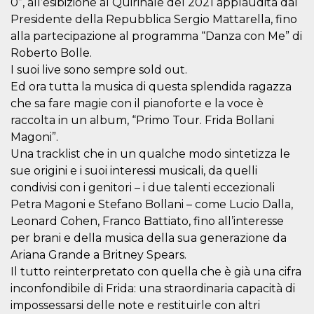
0”, all’esibizione al Quirinale del 2021 applaudita dal
visitors.
Presidente della Repubblica Sergio Mattarella, fino
wordpress_test_cookie
Session
Used on
Automattic
alla partecipazione al programma “Danza con Me” di
sites built
Inc.
with
.oooh.events
Roberto Bolle.
Wordpress.
Tests
I suoi live sono sempre sold out.
whether or
Ed ora tutta la musica di questa splendida ragazza
not the
browser has
che sa fare magie con il pianoforte e la voce è
cookies
enabled
raccolta in un album, “Primo Tour. Frida Bollani
PHPSESSID
Session
Cookie
Magoni”.
PHP.net
generated
oooh.events
Una tracklist che in un qualche modo sintetizza le
by
applications
sue origini e i suoi interessi musicali, da quelli
based on
the PHP
condivisi con i genitori – i due talenti eccezionali
language.
Petra Magoni e Stefano Bollani – come Lucio Dalla,
This is a
general
Leonard Cohen, Franco Battiato, fino all’interesse
purpose
identifier
per brani e della musica della sua generazione da
used to
maintain
Ariana Grande a Britney Spears.
user session
Il tutto reinterpretato con quella che è già una cifra
variables. It
is normally a
inconfondibile di Frida: una straordinaria capacità di
random
generated
impossessarsi delle note e restituirle con altri
number,