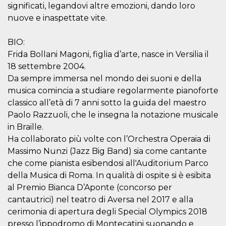
significati, legandovi altre emozioni, dando loro
how it is
used can be
nuove e inaspettate vite.
specific to
the site, but
a good
example is
BIO:
maintaining
Frida Bollani Magoni, figlia d’arte, nasce in Versilia il
a logged-in
status for a
18 settembre 2004.
user
between
Da sempre immersa nel mondo dei suoni e della
pages.
musica comincia a studiare regolarmente pianoforte
m
1 year 1
This cookie
Stripe
classico all’età di 7 anni sotto la guida del maestro
month
is generally
m.stripe.com
used for
Paolo Razzuoli, che le insegna la notazione musicale
performance
in Braille.
and
optimization
Ha collaborato più volte con l’Orchestra Operaia di
of payment
processing
Massimo Nunzi (Jazz Big Band) sia come cantante
services,
facilitating
che come pianista esibendosi all'Auditorium Parco
caching of
della Musica di Roma. In qualità di ospite si è esibita
content on
the browser
al Premio Bianca D’Aponte (concorso per
to make
pages load
cantautrici) nel teatro di Aversa nel 2017 e alla
faster.
cerimonia di apertura degli Special Olympics 2018
CookieScriptConsent
4 weeks 2
This cookie
CookieScript
presso l’ippodromo di Montecatini suonando e
days
is used by
oooh.events