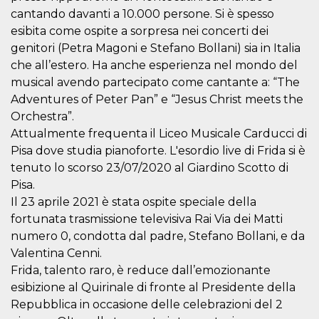
Cookie-
cantando davanti a 10.000 persone. Si è spesso
Script.com
service to
esibita come ospite a sorpresa nei concerti dei
remember
genitori (Petra Magoni e Stefano Bollani) sia in Italia
visitor
cookie
che all’estero. Ha anche esperienza nel mondo del
consent
preferences.
musical avendo partecipato come cantante a: “The
It is
Adventures of Peter Pan” e “Jesus Christ meets the
necessary
for Cookie-
Orchestra”.
Script.com
cookie
Attualmente frequenta il Liceo Musicale Carducci di
banner to
work
Pisa dove studia pianoforte. L'esordio live di Frida si è
properly.
tenuto lo scorso 23/07/2020 al Giardino Scotto di
Storage declaration
Pisa.
Il 23 aprile 2021 è stata ospite speciale della
Storage
Name
Description
fortunata trasmissione televisiva Rai Via dei Matti
type
numero 0, condotta dal padre, Stefano Bollani, e da
fbssls_314278995690155
Session
storage
Valentina Cenni.
Frida, talento raro, è reduce dall’emozionante
wpEmojiSettingsSupports
Session
storage
esibizione al Quirinale di fronte al Presidente della
cn_uc__
Local
Repubblica in occasione delle celebrazioni del 2
storage