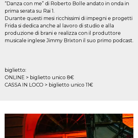
of bots try
“Danza con me” di Roberto Bolle andato in onda in
access the s
prima serata su Rai 1.
Facebook a
the behavi
Durante questi mesi ricchissimi di impegni e progetti
profile ass
with each d
Frida si dedica anche al lavoro di studio e alla
cookie is d
after 10 day
produzione di brani e realizza con il produttore
cookie is a
musicale inglese Jimmy Brixton il suo primo podcast.
via Like an
Facebook b
and tags p
on many di
websites.
dpr
.facebook.com
1 week
permette d
biglietto:
controllare 
funzione “S
ONLINE > biglietto unico 8€
su Faceboo
pulsante “
CASSA IN LOCO > biglietto unico 11€
piace”, rac
le impostaz
della lingu
permettono
condividere
pagina.
fr
3 months
Contains b
Meta
and user u
Platform Inc.
ID combina
.facebook.com
used for ta
advertising