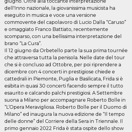
giugno. Oltre alla toccante interpretazione
dell'Inno nazionale, la giovanissima musicista ha
eseguito in musica e voce una versione
commovente del capolavoro di Lucio Dalla “Caruso”
e omaggiato Franco Battiato, recentemente
scomparso, con una bellissima interpretazione del
Provider /
Name
Expiration
Descriptio
Domain
brano “La Cura”.
Il 12 giugno da Orbetello parte la sua prima tournée
c_user
4 weeks 2
User Login 
Meta
days
Can be sess
Platform Inc.
che attraversa tutta la penisola. Nelle date del tour
persitent f
.facebook.com
days
che si è concluso ad Ottobre, per poi riprendere a
dicembre con 4 concerti in prestigiose chiede e
datr
2 years
This cookie
Meta
identifies t
Platform Inc.
cattedrali in Piemonte, Puglia e Basilicata, Frida si è
browser
.facebook.com
connecting
esibita in quasi 30 concerti facendo sempre il tutto
Facebook. I
esaurito e calcando palchi prestigiosi. A Settembre
directly tie
individual
suona a Milano per accompagnare Roberto Bolle in
Facebook t
user. Face
“L’Opera Meravigliosa. Roberto Bolle per il Duomo di
reports that
used to hel
Milano” ed inaugura la nuova edizione de “Il tempo
security an
delle donne” del Corriere della Sera in Triennale. Il
suspicious 
activity, es
primo gennaio 2022 Frida è stata ospite dello show
around det