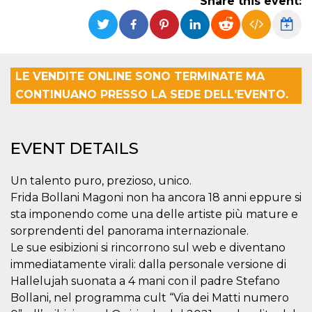
Share this event:
functionality such as user login and account
management. The website cannot be used
properly without strictly necessary cookies.
Provider /
Name
Expiration
Description
Domain
LE VENDITE ONLINE SONO TERMINATE MA
cf_clearance
1 year
This cookie
Cloudflare,
CONTINUANO PRESSO LA SEDE DELL'EVENTO.
is used by
Inc.
the
.oooh.events
CloudFlare
service to
identify
trusted web
EVENT DETAILS
traffic and
override any
security
Un talento puro, prezioso, unico.
restrictions
based on
Frida Bollani Magoni non ha ancora 18 anni eppure si
the visitor's
IP address. It
sta imponendo come una delle artiste più mature e
is essential
sorprendenti del panorama internazionale.
for
supporting a
Le sue esibizioni si rincorrono sul web e diventano
website's
security
immediatamente virali: dalla personale versione di
features and
in providing
Hallelujah suonata a 4 mani con il padre Stefano
protection
Bollani, nel programma cult “Via dei Matti numero
against
malicious