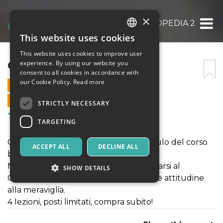
×
GIARDINAGGIOPEDIA 2
This website uses cookies
ITALIAN
This website uses cookies to improve user
ENGLISH
GIARDINAGGIOPEDIA 2
experience. By using our website you
consent to all cookies in accordance with
SPANISH
our Cookie Policy.
Read more
5 MARCH 2023 - 11:00
ONLINE SALES ENDED
STRICTLY NECESSARY
Courses & Training
TARGETING
Giardinaggiopedia II è il secondo modulo del corso
ACCEPT ALL
DECLINE ALL
base di Giardinaggio.
Nozioni pratiche e teoriche per avvicinarsi al
SHOW DETAILS
Giardinaggio ed esercitare la personale attitudine
alla meraviglia.
4 lezioni, posti limitati, compra subito!
Strictly necessary
Targeting
Strictly necessary cookies allow core website