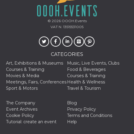
oo
5 years
Ad optout 
Meta
Platform Inc.
.facebook.com
© 2026
OOOH.Events
sb
2 years
Facebook 
Meta
VAT N. 13515531005
identificati
Platform Inc.
authenticat
.facebook.com
marketing,
other Face
specific fu
cookies.
CATEGORIES
usida
.facebook.com
Session
raccoglie
informazion
Art, Exhibitions & Museums
Music, Live Events, Clubs
browser
Courses & Training
Food & Beverages
dell'utente
dell'identif
Movies & Media
Courses & Training
univoco, ut
Meetings, Fairs, Conferences
Health & Wellness
per persona
la pubblici
Sport & Motors
Travel & Tourism
gli utenti
xs
3 months
Used to ma
Meta
The Company
Blog
a session
Platform Inc.
Event Archives
Privacy Policy
.facebook.com
Cookie Policy
Terms and Conditions
__cf_bm
29
This cookie
Cloudflare
Tutorial: create an event
Help
minutes
used to
Inc.
58
distinguish
.hubspot.com
seconds
between h