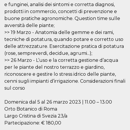
how it is
e funginei, analisi dei sintomi e corretta diagnosi,
used can be
prodotti in commercio, concetti di prevenzione e
specific to
the site, but
buone pratiche agronomiche. Question time sulle
a good
example is
avversità delle piante;
maintaining
a logged-in
>> 19 Marzo - Anatomia delle gemme e dei rami,
status for a
tecniche di potatura, quando potare e corretto uso
user
between
delle attrezzature. Esercitazione pratica di potatura
pages.
(rose, sempreverdi, decidue, agrumi...);
m
1 year 1
This cookie
Stripe
>> 26 Marzo - L’uso e la corretta gestione d’acqua
month
is generally
m.stripe.com
used for
per le piante del nostro terrazzo e giardino,
performance
and
riconoscere e gestire lo stress idrico delle piante,
optimization
cenni sugli impianti d’irrigazione. Considerazioni finali
of payment
processing
sul corso
services,
facilitating
caching of
content on
Domenica dal 5 al 26 marzo 2023 | 11.00 – 13.00
the browser
Orto Botanico di Roma
to make
pages load
Largo Cristina di Svezia 23/a
faster.
Partecipazione: € 180,00
CookieScriptConsent
4 weeks 2
This cookie
CookieScript
days
is used by
oooh.events