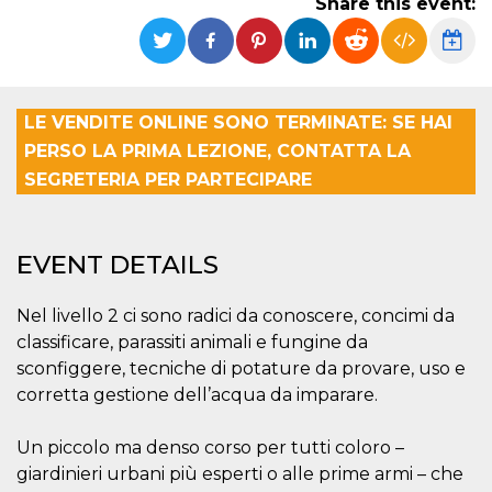
Share this event:
functionality such as user login and account
management. The website cannot be used
properly without strictly necessary cookies.
Provider /
Name
Expiration
Description
Domain
LE VENDITE ONLINE SONO TERMINATE: SE HAI
cf_clearance
1 year
This cookie
Cloudflare,
is used by
PERSO LA PRIMA LEZIONE, CONTATTA LA
Inc.
the
.oooh.events
SEGRETERIA PER PARTECIPARE
CloudFlare
service to
identify
trusted web
traffic and
override any
EVENT DETAILS
security
restrictions
based on
Nel livello 2 ci sono radici da conoscere, concimi da
the visitor's
IP address. It
classificare, parassiti animali e fungine da
is essential
for
sconfiggere, tecniche di potature da provare, uso e
supporting a
corretta gestione dell’acqua da imparare.
website's
security
features and
in providing
Un piccolo ma denso corso per tutti coloro –
protection
against
giardinieri urbani più esperti o alle prime armi – che
malicious