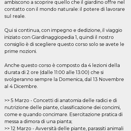
ambiscono a scoprire quello che il giardino offre nel
visitors.
contatto con il mondo naturale: il potere di lavorare
wordpress_test_cookie
Session
Used on
Automattic
sites built
sul reale.
Inc.
with
.oooh.events
Wordpress.
Tests
Qui si continua, con impegno e dedizione, il viaggio
whether or
not the
iniziato con Giardinaggiopedia 1, quindi il nostro
browser has
consiglio è di scegliere questo corso solo se avete le
cookies
enabled
prime nozioni.
PHPSESSID
Session
Cookie
PHP.net
generated
oooh.events
by
Anche questo corso è composto da 4 lezioni della
applications
durata di 2 ore (dalle 11:00 alle 13:00) che si
based on
the PHP
svolgeranno sempre la Domenica, dal 13 Novembre
language.
This is a
al 4 Dicembre.
general
purpose
identifier
>> 5 Marzo - Concetti di anatomia delle radici e di
used to
maintain
nutrizione delle piante, classificazione dei concimi,
user session
variables. It
come e quando concimare. Esercitazione pratica di
is normally a
messa a dimora di una pianta;
random
generated
>> 12 Marzo - Avversità delle piante, parassiti animali
number,