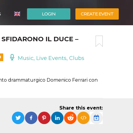
G
LOGIN
CREATE EVENT
ITALIANO
E SFIDARONO IL DUCE –
ESPAÑOL
D
Music, Live Events, Clubs
ento drammaturgico Domenico Ferrari con
Share this event: