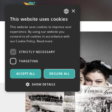
×
This website uses cookies
ITALIAN
This website uses cookies to improve user
ENGLISH
experience. By using our website you
consent to all cookies in accordance with
SPANISH
our Cookie Policy.
Read more
STRICTLY NECESSARY
TARGETING
ACCEPT ALL
DECLINE ALL
SHOW DETAILS
Strictly necessary
Targeting
Strictly necessary cookies allow core website