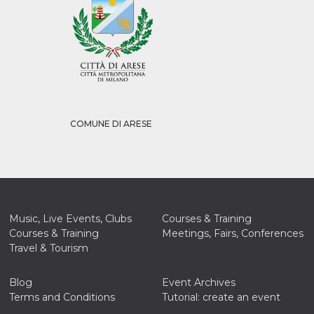
COMUNE DI ARESE
Music, Live Events, Clubs
Courses & Training
Courses & Training
Meetings, Fairs, Conferences
Travel & Tourism
Blog
Event Archives
Terms and Conditions
Tutorial: create an event