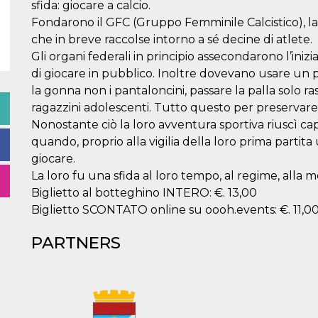
sfida: giocare a calcio.
Fondarono il GFC (Gruppo Femminile Calcistico), la 
che in breve raccolse intorno a sé decine di atlete.
Gli organi federali in principio assecondarono l’iniz
di giocare in pubblico. Inoltre dovevano usare un 
la gonna non i pantaloncini, passare la palla solo r
ragazzini adolescenti. Tutto questo per preservare 
Nonostante ciò la loro avventura sportiva riuscì c
quando, proprio alla vigilia della loro prima partita 
giocare.
La loro fu una sfida al loro tempo, al regime, alla 
Biglietto al botteghino INTERO: €. 13,00
Biglietto SCONTATO online su oooh.events: €. 11,0
PARTNERS