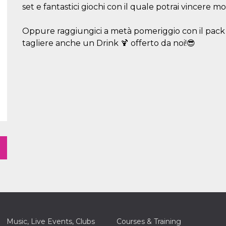
set e fantastici giochi con il quale potrai vincere mo
Oppure raggiungici a metà pomeriggio con il pack Ha
tagliere anche un Drink 🍹 offerto da noi!😎
Music, Live Events, Clubs
Courses & Training