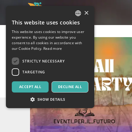
×
This website uses cookies
ITALIAN
This website uses cookies to improve user
ENGLISH
experience. By using our website you
consent to all cookies in accordance with
SPANISH
our Cookie Policy.
Read more
STRICTLY NECESSARY
TARGETING
ACCEPT ALL
DECLINE ALL
SHOW DETAILS
Strictly necessary
Targeting
Strictly necessary cookies allow core website