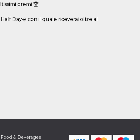
ltissimi premi 🏆
lf Day☀️ con il quale riceverai oltre al
Food & Beverages