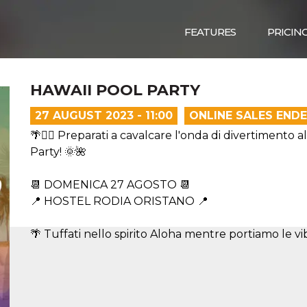
FEATURES
PRICIN
HAWAII POOL PARTY
27 AUGUST 2023 - 11:00
ONLINE SALES END
🌴🏊‍♂️ Preparati a cavalcare l'onda di divertimento a
Party! 🌞🌺
📆 DOMENICA 27 AGOSTO 📆
📍 HOSTEL RODIA ORISTANO 📍
🌴 Tuffati nello spirito Aloha mentre portiamo le vib