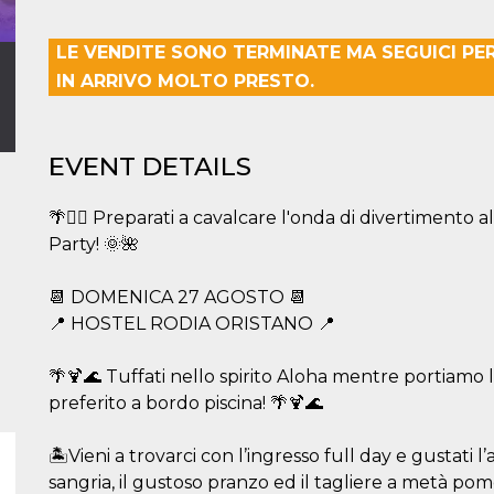
LE VENDITE SONO TERMINATE MA SEGUICI PE
IN ARRIVO MOLTO PRESTO.
EVENT DETAILS
🌴🏊‍♂️ Preparati a cavalcare l'onda di divertimento a
Party! 🌞🌺
📆 DOMENICA 27 AGOSTO 📆
📍 HOSTEL RODIA ORISTANO 📍
🌴🍹🌊 Tuffati nello spirito Aloha mentre portiamo le
preferito a bordo piscina! 🌴🍹🌊
🏝️Vieni a trovarci con l’ingresso full day e gustati
sangria, il gustoso pranzo ed il tagliere a metà pom