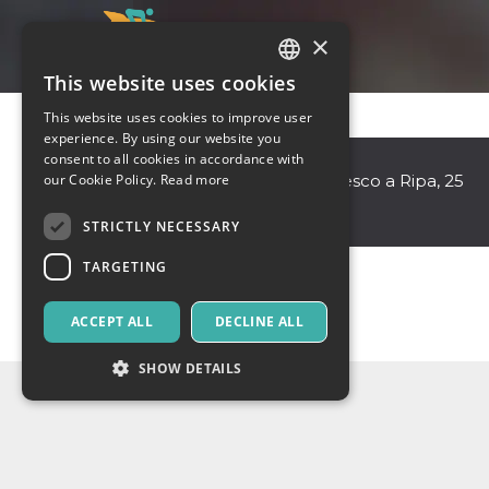
×
This website uses cookies
ITALIAN
This website uses cookies to improve user
ENGLISH
experience. By using our website you
Live Alcazar
consent to all cookies in accordance with
SPANISH
our Cookie Policy.
Read more
Roma
,
Via di San Francesco a Ripa, 25
00153
Italy
STRICTLY NECESSARY
TARGETING
ACCEPT ALL
DECLINE ALL
SHOW DETAILS
Strictly necessary
Targeting
Strictly necessary cookies allow core website