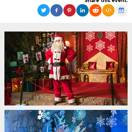
Share this event:
functionality such as user login and account
management. The website cannot be used
properly without strictly necessary cookies.
Provider /
Name
Expiration
Description
Domain
cf_clearance
1 year
This cookie
Cloudflare,
is used by
Inc.
the
.oooh.events
CloudFlare
service to
identify
trusted web
traffic and
override any
security
restrictions
based on
the visitor's
IP address. It
is essential
for
supporting a
website's
security
features and
in providing
protection
against
malicious