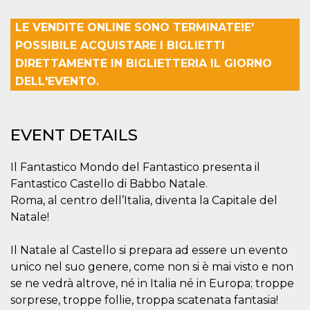
how it is
used can be
LE VENDITE ONLINE SONO TERMINATE!E'
specific to
the site, but
POSSIBILE ACQUISTARE I BIGLIETTI
a good
example is
DIRETTAMENTE IN BIGLIETTERIA IL GIORNO
maintaining
a logged-in
DELL'EVENTO.
status for a
user
between
pages.
EVENT DETAILS
m
1 year 1
This cookie
Stripe
month
is generally
m.stripe.com
used for
performance
Il Fantastico Mondo del Fantastico presenta il
and
optimization
Fantastico Castello di Babbo Natale.
of payment
Roma, al centro dell’Italia, diventa la Capitale del
processing
services,
Natale!
facilitating
caching of
content on
Il Natale al Castello si prepara ad essere un evento
the browser
to make
unico nel suo genere, come non si è mai visto e non
pages load
faster.
se ne vedrà altrove, né in Italia né in Europa; troppe
sorprese, troppe follie, troppa scatenata fantasia!
CookieScriptConsent
4 weeks 2
This cookie
CookieScript
days
is used by
oooh.events