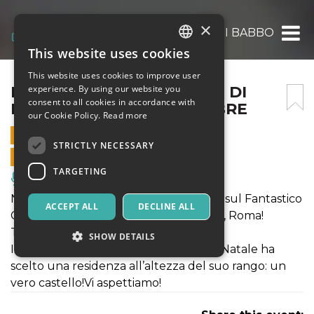
×
IL FANTASTICO CASTELLO DI BABBO NATA
This website uses cookies
ITALIAN
This website uses cookies to improve user
ENGLISH
IL FANTASTICO CASTELLO DI
experience. By using our website you
consent to all cookies in accordance with
BABBO NATALE 2 DICEMBRE
SPANISH
our Cookie Policy.
Read more
2 DECEMBER 2018 - 09:00
STRICTLY NECESSARY
ONLINE SALES ENDED
TARGETING
Music, Live Events, Clubs
NATALE 2018 - Si accendono i riflettori sul Fantastico
ACCEPT ALL
DECLINE ALL
Castello di Babbo Natale a Lunghezza, Roma!
TANTE NOVITA'!!!
SHOW DETAILS
Il Signore assoluto delle feste, Babbo Natale ha
scelto una residenza all’altezza del suo rango: un
vero castello!Vi aspettiamo!
Strictly necessary
Targeting
Strictly necessary cookies allow core website