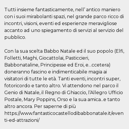
Cookie-
Script.com
Tutti insieme fantasticamente, nell’ antico maniero
service to
remember
con i suoi mirabolanti spazi, nel grande parco ricco di
visitor
incontri, visioni, eventi ed esperienze meravigliose
cookie
consent
accanto ad uno spiegamento di servizi al servizio del
preferences.
It is
pubblico.
necessary
for Cookie-
Script.com
Con la sua scelta Babbo Natale ed il suo popolo (Elfi,
cookie
banner to
Folletti, Maghi, Giocattolai, Pasticcieri,
work
properly.
Babbonataline, Principesse ed Eroi, e…ccetera)
doneranno fascino e indimenticabile magia ai
Storage declaration
visitatori di tutte le età. Tanti eventi, incontri super,
Storage
fotoricordo e tanto altro. Vi attendono nel parco il
Name
Description
type
Genio di Natale, il Regno di Ghiaccio, l’Allegro Ufficio
fbssls_314278995690155
Session
Postale, Mary Poppins, Orso e la sua amica...e tanto
storage
altro ancora. Per saperne di più
wpEmojiSettingsSupports
Session
https://www.fantasticocastellodibabbonatale.it/even
storage
ti-ed-attrazioni/
cn_uc__
Local
storage