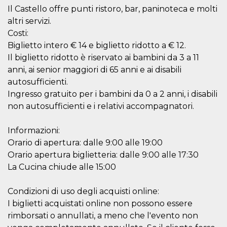
Il Castello offre punti ristoro, bar, paninoteca e molti
altri servizi.
Costi:
Biglietto intero € 14 e biglietto ridotto a € 12.
Il biglietto ridotto è riservato ai bambini da 3 a 11
Provider /
Name
Expiration
Descriptio
anni, ai senior maggiori di 65 anni e ai disabili
Domain
autosufficienti.
c_user
4 weeks 2
User Login 
Meta
Ingresso gratuito per i bambini da 0 a 2 anni, i disabili
days
Can be sess
Platform Inc.
persitent f
.facebook.com
non autosufficienti e i relativi accompagnatori.
days
datr
2 years
This cookie
Meta
Informazioni:
identifies t
Platform Inc.
browser
.facebook.com
Orario di apertura: dalle 9:00 alle 19:00
connecting
Facebook. I
Orario apertura biglietteria: dalle 9:00 alle 17:30
directly tie
individual
La Cucina chiude alle 15:00
Facebook t
user. Face
reports that
Condizioni di uso degli acquisti online:
used to hel
security an
I biglietti acquistati online non possono essere
suspicious 
rimborsati o annullati, a meno che l'evento non
activity, es
around det