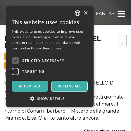
×
IL FANTASTICO MONDO DEL FANTASTICO 
This website uses cookies
ITALIAN
This website uses cookies to improve user
ENGLISH
IL FANTASTICO MONDO DEL
experience. By using our website you
consent to all cookies in accordance with
FANTASTICO 26 AGOSTO
SPANISH
our Cookie Policy.
Read more
26 AUGUST 2018 - 10:00
STRICTLY NECESSARY
ONLINE SALES ENDED
TARGETING
Music, Live Events, Clubs
VIVI LA FANTASTICA ESTATE DEL CASTELLO DI
ACCEPT ALL
DECLINE ALL
LUNGHEZZA!
La GRANDE KERMESSE - la parata di metà giornata!
SHOW DETAILS
Tante novità: Ah! Vaiana la principessa del mare, il
ritorno di Conan il barbaro, il Mistero della grande
Piramide, Elsa, Olaf ...e tanto altro ancora.
Strictly necessary
Targeting
Strictly necessary cookies allow core website