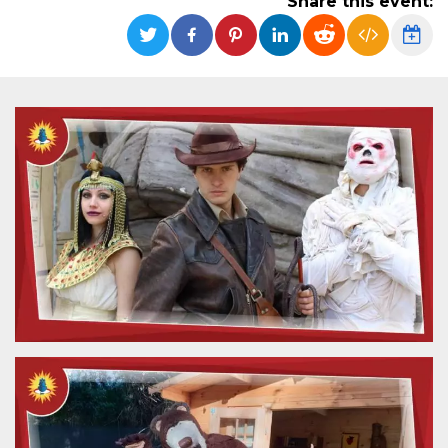
Share this event:
functionality such as user login and account
management. The website cannot be used
properly without strictly necessary cookies.
Provider /
Name
Expiration
Description
Domain
cf_clearance
1 year
This cookie
Cloudflare,
is used by
Inc.
the
.oooh.events
CloudFlare
service to
identify
trusted web
traffic and
override any
security
restrictions
based on
the visitor's
IP address. It
is essential
for
supporting a
website's
security
features and
in providing
protection
against
malicious