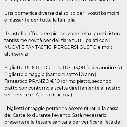
Cookie-
Script.com
service to
Una domenica diversa dal solito per i vostri bambini
remember
e rilassante per tutta la famiglia.
visitor
cookie
consent
preferences.
Il Castello offre aree pic-nic, zone relax, punti ristoro,
It is
necessary
tantissime novità per deliziare tutti i palati con i
for Cookie-
NUOVI E FANTASTICI PERCORSI GUSTO e molti
Script.com
cookie
altri servizi.
banner to
work
properly.
Biglietto RIDOTTO per tutti € 13,00 (dai 3 anni in sù)
Storage declaration
Biglietto omaggio (bambini sotto i 3 anni).
Fantastico PRANZO € 10 (primo piatto, secondo
Storage
Name
Description
type
piatto con contorno a scelta direttamente al nostro
self service e 1/2 litro di acqua).
fbssls_314278995690155
Session
storage
wpEmojiSettingsSupports
Session
I biglietti omaggio potranno essere ritirati alla cassa
storage
del Castello durante l'evento. Sarà necessario
cn_uc__
Local
presentare la tessera sanitaria per verificare l'età del
storage