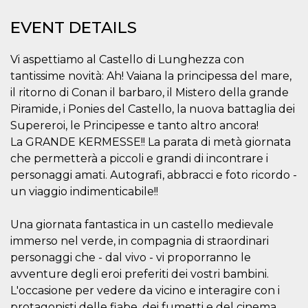
how it is
used can be
EVENT DETAILS
specific to
the site, but
a good
example is
Vi aspettiamo al Castello di Lunghezza con
maintaining
tantissime novità: Ah! Vaiana la principessa del mare,
a logged-in
status for a
il ritorno di Conan il barbaro, il Mistero della grande
user
between
Piramide, i Ponies del Castello, la nuova battaglia dei
pages.
Supereroi, le Principesse e tanto altro ancora!
m
1 year 1
This cookie
Stripe
La GRANDE KERMESSE!! La parata di metà giornata
month
is generally
m.stripe.com
used for
che permetterà a piccoli e grandi di incontrare i
performance
and
personaggi amati. Autografi, abbracci e foto ricordo -
optimization
un viaggio indimenticabile!!
of payment
processing
services,
facilitating
Una giornata fantastica in un castello medievale
caching of
content on
immerso nel verde, in compagnia di straordinari
the browser
personaggi che - dal vivo - vi proporranno le
to make
pages load
avventure degli eroi preferiti dei vostri bambini.
faster.
L'occasione per vedere da vicino e interagire con i
CookieScriptConsent
4 weeks 2
This cookie
CookieScript
protagonisti delle fiabe, dei fumetti e del cinema.
days
is used by
oooh.events