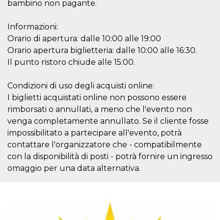
bambino non pagante.
Informazioni:
Orario di apertura: dalle 10:00 alle 19:00
Orario apertura biglietteria: dalle 10:00 alle 16:30.
Il punto ristoro chiude alle 15:00.
Provider /
Name
Expiration
Descriptio
Domain
Condizioni di uso degli acquisti online:
c_user
4 weeks 2
User Login 
Meta
days
Can be sess
Platform Inc.
I biglietti acquistati online non possono essere
persitent f
.facebook.com
days
rimborsati o annullati, a meno che l'evento non
datr
2 years
This cookie
venga completamente annullato. Se il cliente fosse
Meta
identifies t
Platform Inc.
impossibilitato a partecipare all'evento, potrà
browser
.facebook.com
connecting
contattare l'organizzatore che - compatibilmente
Facebook. I
directly tie
con la disponibilità di posti - potrà fornire un ingresso
individual
omaggio per una data alternativa.
Facebook t
user. Face
reports that
used to hel
security an
suspicious 
activity, es
around det