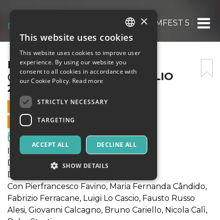
×
IL TRADITORE @TUSCIAFILMFEST 5 LUGLIO
This website uses cookies
ITALIAN
This website uses cookies to improve user
ENGLISH
IL TRADITORE
experience. By using our website you
consent to all cookies in accordance with
@TUSCIAFILMFEST 5 LUGLIO
SPANISH
our Cookie Policy.
Read more
2019
STRICTLY NECESSARY
5 JULY 2019 - 21:15
TARGETING
ONLINE SALES ENDED
Movies & Media
ACCEPT ALL
DECLINE ALL
IL TRADITORE
Drammatico (Italia, 2019)
SHOW DETAILS
Di Marco Bellocchio
Con Pierfrancesco Favino, Maria Fernanda Cândido,
Fabrizio Ferracane, Luigi Lo Cascio, Fausto Russo
Strictly necessary
Targeting
Alesi, Giovanni Calcagno, Bruno Cariello, Nicola Calì,
Strictly necessary cookies allow core website