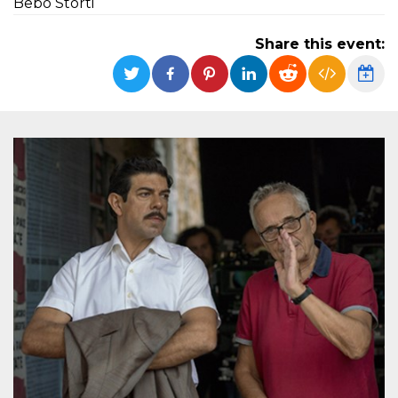
Bebo Storti
functionality such as user login and account
management. The website cannot be used
properly without strictly necessary cookies.
Share this event:
Provider /
Name
Expiration
Description
Domain
cf_clearance
1 year
This cookie
Cloudflare,
is used by
Inc.
the
.oooh.events
CloudFlare
service to
identify
trusted web
traffic and
override any
security
restrictions
based on
the visitor's
IP address. It
is essential
for
supporting a
website's
security
features and
in providing
protection
against
malicious