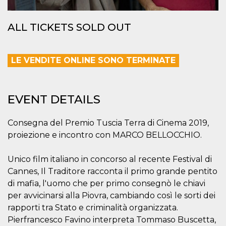
visitors.
wordpress_test_cookie
Session
Used on
Automattic
ALL TICKETS SOLD OUT
sites built
Inc.
with
.oooh.events
Wordpress.
Tests
whether or
LE VENDITE ONLINE SONO TERMINATE
not the
browser has
cookies
enabled
EVENT DETAILS
PHPSESSID
Session
Cookie
PHP.net
generated
oooh.events
by
applications
Consegna del Premio Tuscia Terra di Cinema 2019,
based on
the PHP
proiezione e incontro con MARCO BELLOCCHIO.
language.
This is a
general
Unico film italiano in concorso al recente Festival di
purpose
identifier
Cannes, Il Traditore racconta il primo grande pentito
used to
maintain
di mafia, l'uomo che per primo consegnò le chiavi
user session
per avvicinarsi alla Piovra, cambiando così le sorti dei
variables. It
is normally a
rapporti tra Stato e criminalità organizzata.
random
generated
Pierfrancesco Favino interpreta Tommaso Buscetta,
number,