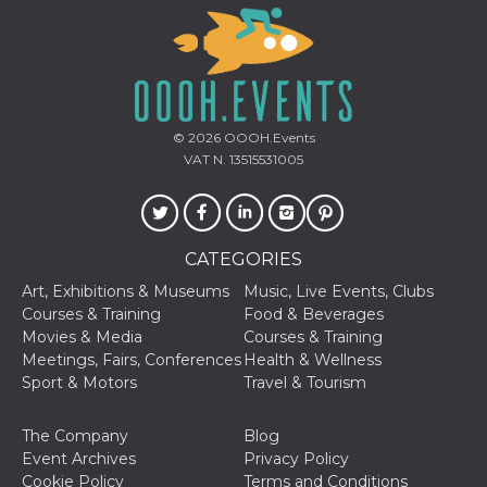
and bots. T
beneficial f
website, in
to make va
reports on 
of their we
_cfuvid
.hubspot.com
Session
This cookie
used for p
© 2026
OOOH.Events
of tracking
across sess
VAT N. 13515531005
optimize u
experience
maintainin
session
consistenc
providing
CATEGORIES
personaliz
services.
Art, Exhibitions & Museums
Music, Live Events, Clubs
YSC
Session
This cookie 
Google LLC
Courses & Training
Food & Beverages
by YouTube
.youtube.com
Movies & Media
Courses & Training
track views
embedded
Meetings, Fairs, Conferences
Health & Wellness
videos.
Sport & Motors
Travel & Tourism
VISITOR_INFO1_LIVE
5 months
This cookie 
Google LLC
4 weeks
by Youtube
.youtube.com
keep track 
The Company
Blog
preferences
Event Archives
Privacy Policy
Youtube vi
embedded 
Cookie Policy
Terms and Conditions