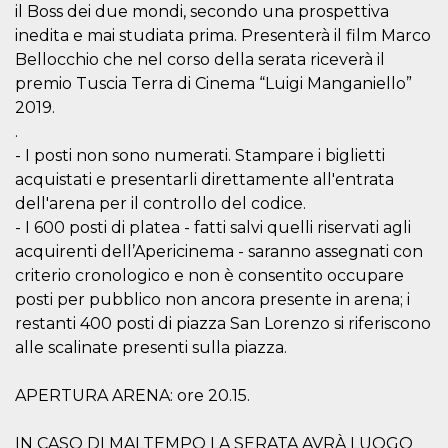
il Boss dei due mondi, secondo una prospettiva
how it is
used can be
inedita e mai studiata prima. Presenterà il film Marco
specific to
the site, but
Bellocchio che nel corso della serata riceverà il
a good
example is
premio Tuscia Terra di Cinema “Luigi Manganiello”
maintaining
2019.
a logged-in
status for a
.
user
between
- I posti non sono numerati. Stampare i biglietti
pages.
acquistati e presentarli direttamente all'entrata
m
1 year 1
This cookie
Stripe
dell'arena per il controllo del codice.
month
is generally
m.stripe.com
used for
- I 600 posti di platea - fatti salvi quelli riservati agli
performance
acquirenti dell’Apericinema - saranno assegnati con
and
optimization
criterio cronologico e non è consentito occupare
of payment
processing
posti per pubblico non ancora presente in arena; i
services,
facilitating
restanti 400 posti di piazza San Lorenzo si riferiscono
caching of
alle scalinate presenti sulla piazza.
content on
the browser
to make
pages load
APERTURA ARENA: ore 20.15.
faster.
CookieScriptConsent
4 weeks 2
This cookie
CookieScript
IN CASO DI MALTEMPO LA SERATA AVRÀ LUOGO
days
is used by
oooh.events