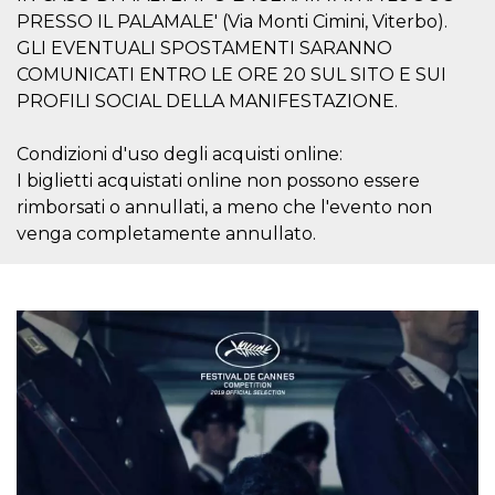
Cookie-
PRESSO IL PALAMALE' (Via Monti Cimini, Viterbo).
Script.com
service to
GLI EVENTUALI SPOSTAMENTI SARANNO
remember
COMUNICATI ENTRO LE ORE 20 SUL SITO E SUI
visitor
cookie
PROFILI SOCIAL DELLA MANIFESTAZIONE.
consent
preferences.
It is
Condizioni d'uso degli acquisti online:
necessary
for Cookie-
I biglietti acquistati online non possono essere
Script.com
cookie
rimborsati o annullati, a meno che l'evento non
banner to
work
venga completamente annullato.
properly.
Storage declaration
Storage
Name
Description
type
fbssls_314278995690155
Session
storage
wpEmojiSettingsSupports
Session
storage
cn_uc__
Local
storage