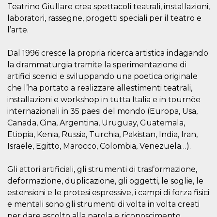
how it is
Teatrino Giullare crea spettacoli teatrali, installazioni,
used can be
laboratori, rassegne, progetti speciali per il teatro e
specific to
the site, but
l’arte.
a good
example is
maintaining
Dal 1996 cresce la propria ricerca artistica indagando
a logged-in
status for a
la drammaturgia tramite la sperimentazione di
user
between
artifici scenici e sviluppando una poetica originale
pages.
che l’ha portato a realizzare allestimenti teatrali,
m
1 year 1
This cookie
Stripe
installazioni e workshop in tutta Italia e in tournèe
month
is generally
m.stripe.com
used for
internazionali in 35 paesi del mondo (Europa, Usa,
performance
and
Canada, Cina, Argentina, Uruguay, Guatemala,
optimization
Etiopia, Kenia, Russia, Turchia, Pakistan, India, Iran,
of payment
processing
Israele, Egitto, Marocco, Colombia, Venezuela…).
services,
facilitating
caching of
Gli attori artificiali, gli strumenti di trasformazione,
content on
the browser
deformazione, duplicazione, gli oggetti, le soglie, le
to make
pages load
estensioni e le protesi espressive, i campi di forza fisici
faster.
e mentali sono gli strumenti di volta in volta creati
CookieScriptConsent
4 weeks 2
This cookie
CookieScript
per dare ascolto alla parola e riconoscimento
days
is used by
oooh.events