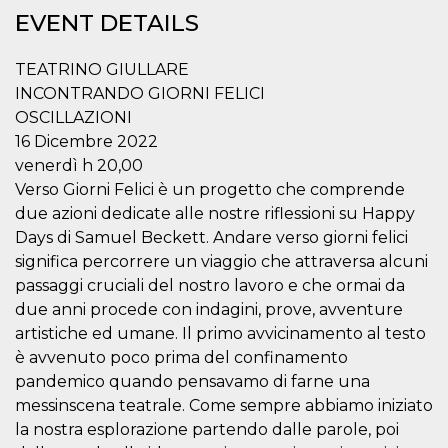
functionality such as user login and account
EVENT DETAILS
management. The website cannot be used
properly without strictly necessary cookies.
TEATRINO GIULLARE
Provider /
Name
Expiration
Description
INCONTRANDO GIORNI FELICI
Domain
OSCILLAZIONI
cf_clearance
1 year
This cookie
Cloudflare,
is used by
Inc.
16 Dicembre 2022
the
.oooh.events
CloudFlare
venerdì h 20,00
service to
Verso Giorni Felici è un progetto che comprende
identify
trusted web
due azioni dedicate alle nostre riflessioni su Happy
traffic and
override any
Days di Samuel Beckett. Andare verso giorni felici
security
significa percorrere un viaggio che attraversa alcuni
restrictions
based on
passaggi cruciali del nostro lavoro e che ormai da
the visitor's
IP address. It
due anni procede con indagini, prove, avventure
is essential
for
artistiche ed umane. Il primo avvicinamento al testo
supporting a
è avvenuto poco prima del confinamento
website's
security
pandemico quando pensavamo di farne una
features and
in providing
messinscena teatrale. Come sempre abbiamo iniziato
protection
la nostra esplorazione partendo dalle parole, poi
against
malicious