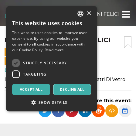
×
INCONTRANDO GIORNI FELICI
This website uses cookies
ITALIAN
This website uses cookies to improve user
ENGLISH
INCONTRANDO GIORNI FELICI
experience. By using our website you
consent to all cookies in accordance with
SPANISH
our Cookie Policy.
Read more
16 DECEMBER 2022 - 20:00
ONLINE SALES ENDED
STRICTLY NECESSARY
Music, Live Events, Clubs
TARGETING
L'evento è inserito nel cartellone di Teatri Di Vetro
2022
ACCEPT ALL
DECLINE ALL
Share this event:
SHOW DETAILS
Strictly necessary
Targeting
Strictly necessary cookies allow core website