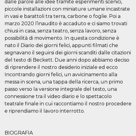
dalle parole alle idee tramite esperimenti scenici,
visitors.
piccole installazioni con miniature umane incastrate
wordpress_test_cookie
Session
Used on
Automattic
in vasi e barattoli tra terra, carbone o foglie. Poi a
sites built
Inc.
with
.oooh.events
marzo 2020 l’inaudito è accaduto e ci siamo trovati
Wordpress.
Tests
chiusi in casa, senza teatro, senza lavoro, senza
whether or
not the
possibilità di movimento. In questa condizione è
browser has
nato il Diario dei giorni felici, appunti filmati che
cookies
enabled
segnavano il seguirsi dei giorni scanditi dalle citazioni
PHPSESSID
Session
Cookie
PHP.net
del testo di Beckett. Due anni dopo abbiamo deciso
generated
oooh.events
di riprendere il nostro desiderio iniziale ed ecco
by
applications
Incontrando giorni felici, un avvicinamento alla
based on
the PHP
messa in scena, una tappa della ricerca, un primo
language.
This is a
passo verso la versione integrale del testo, una
general
connessione tra il video diario e lo spettacolo
purpose
identifier
teatrale finale in cui raccontiamo il nostro procedere
used to
maintain
e riprendiamo il lavoro interrotto.
user session
variables. It
is normally a
random
generated
BIOGRAFIA
number,