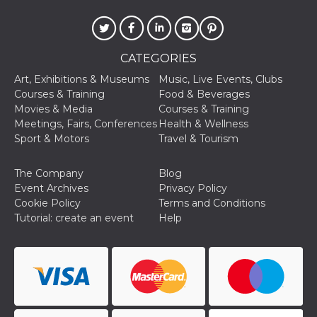
and bots. T
beneficial f
website, in
to make va
reports on 
of their we
CATEGORIES
_cfuvid
.hubspot.com
Session
This cookie
Art, Exhibitions & Museums
Music, Live Events, Clubs
used for p
of tracking
Courses & Training
Food & Beverages
across sess
Movies & Media
Courses & Training
optimize u
experience
Meetings, Fairs, Conferences
Health & Wellness
maintainin
Sport & Motors
Travel & Tourism
session
consistenc
providing
personaliz
The Company
Blog
services.
Event Archives
Privacy Policy
YSC
Session
This cookie 
Google LLC
Cookie Policy
Terms and Conditions
by YouTube
.youtube.com
Tutorial: create an event
Help
track views
embedded
videos.
VISITOR_INFO1_LIVE
5 months
This cookie 
Google LLC
4 weeks
by Youtube
.youtube.com
keep track 
preferences
Youtube vi
embedded 