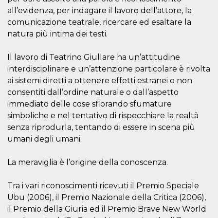
Cookie-
all’evidenza, per indagare il lavoro dell’attore, la
Script.com
service to
comunicazione teatrale, ricercare ed esaltare la
remember
natura più intima dei testi.
visitor
cookie
consent
preferences.
Il lavoro di Teatrino Giullare ha un’attitudine
It is
necessary
interdisciplinare e un’attenzione particolare è rivolta
for Cookie-
ai sistemi diretti a ottenere effetti estranei o non
Script.com
cookie
consentiti dall’ordine naturale o dall’aspetto
banner to
work
immediato delle cose sfiorando sfumature
properly.
simboliche e nel tentativo di rispecchiare la realtà
Storage declaration
senza riprodurla, tentando di essere in scena più
umani degli umani.
Storage
Name
Description
type
La meraviglia è l’origine della conoscenza.
fbssls_314278995690155
Session
storage
wpEmojiSettingsSupports
Session
Tra i vari riconoscimenti ricevuti il Premio Speciale
storage
Ubu (2006), il Premio Nazionale della Critica (2006),
cn_uc__
Local
il Premio della Giuria ed il Premio Brave New World
storage