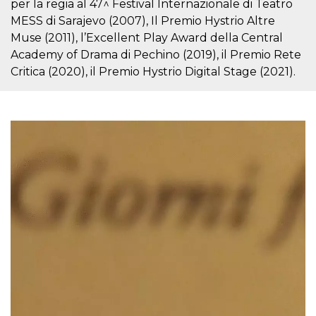
per la regia al 47^ Festival Internazionale di Teatro
MESS di Sarajevo (2007), Il Premio Hystrio Altre
Muse (2011), l’Excellent Play Award della Central
Academy of Drama di Pechino (2019), il Premio Rete
Critica (2020), il Premio Hystrio Digital Stage (2021).
Provider /
Name
Expiration
Descriptio
Domain
c_user
4 weeks 2
User Login 
Meta
days
Can be sess
Platform Inc.
persitent f
.facebook.com
days
datr
2 years
This cookie
Meta
identifies t
Platform Inc.
browser
.facebook.com
connecting
Facebook. I
directly tie
individual
Facebook t
user. Face
reports that
used to hel
security an
suspicious 
activity, es
around det