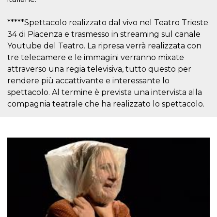
Cookie-
Script.com
service to
*****Spettacolo realizzato dal vivo nel Teatro Trieste
remember
visitor
34 di Piacenza e trasmesso in streaming sul canale
cookie
Youtube del Teatro. La ripresa verrà realizzata con
consent
preferences.
tre telecamere e le immagini verranno mixate
It is
necessary
attraverso una regia televisiva, tutto questo per
for Cookie-
rendere più accattivante e interessante lo
Script.com
cookie
spettacolo. Al termine è prevista una intervista alla
banner to
work
compagnia teatrale che ha realizzato lo spettacolo.
properly.
Storage declaration
Storage
Name
Description
type
fbssls_314278995690155
Session
storage
wpEmojiSettingsSupports
Session
storage
cn_uc__
Local
storage