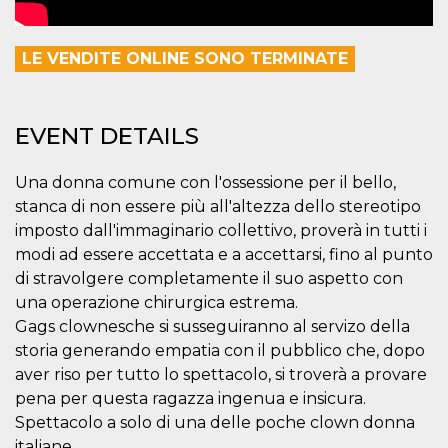
how it is
used can be
specific to
the site, but
LE VENDITE ONLINE SONO TERMINATE
a good
example is
maintaining
a logged-in
status for a
EVENT DETAILS
user
between
pages.
Una donna comune con l'ossessione per il bello,
m
1 year 1
This cookie
Stripe
stanca di non essere più all'altezza dello stereotipo
month
is generally
m.stripe.com
used for
imposto dall'immaginario collettivo, proverà in tutti i
performance
and
modi ad essere accettata e a accettarsi, fino al punto
optimization
di stravolgere completamente il suo aspetto con
of payment
processing
una operazione chirurgica estrema.
services,
facilitating
Gags clownesche si susseguiranno al servizo della
caching of
content on
storia generando empatia con il pubblico che, dopo
the browser
aver riso per tutto lo spettacolo, si troverà a provare
to make
pages load
pena per questa ragazza ingenua e insicura.
faster.
Spettacolo a solo di una delle poche clown donna
CookieScriptConsent
4 weeks 2
This cookie
CookieScript
italiane.
days
is used by
oooh.events