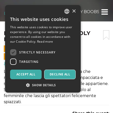
×
LA CASTAGNA MATTA – HOLY BOOBS
This website uses cookies
ITALIAN
This website uses cookies to improve user
ENGLISH
LA CASTAGNA MATTA – HOLY
experience. By using our website you
consent to all cookies in accordance with
BOOBS
SPANISH
our Cookie Policy.
Read more
11 DECEMBER 2020 - 21:30
STRICTLY NECESSARY
ONLINE SALES ENDED
TARGETING
Music, Live Events, Clubs
L'evoluzione-involuzione di una donna che
ACCEPT ALL
DECLINE ALL
rincorrendo i canoni estetici si ritrova impacciata e
scomoda a ricoprire un ruolo che non le appartiene.
SHOW DETAILS
Spettacolo comico e grottesco, un assolo al
femminile che lascia gli spettatori felicemente
spiazzati.
Strictly necessary
Targeting
Strictly necessary cookies allow core website