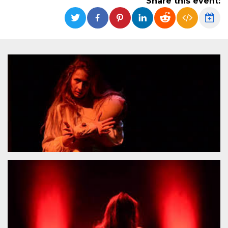
Share this event:
functionality such as user login and account
management. The website cannot be used
properly without strictly necessary cookies.
Provider /
Name
Expiration
Description
Domain
cf_clearance
1 year
This cookie
Cloudflare,
is used by
Inc.
the
.oooh.events
CloudFlare
service to
identify
trusted web
traffic and
override any
security
restrictions
based on
the visitor's
IP address. It
is essential
for
supporting a
website's
security
features and
in providing
protection
against
malicious