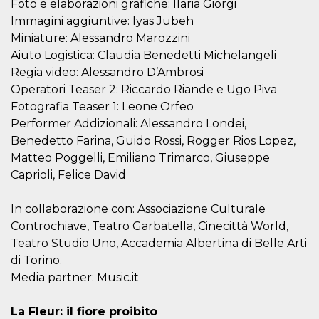
Foto e elaborazioni grafiche: Ilaria Giorgi
Aiuta Goog
controllare
Immagini aggiuntive: Iyas Jubeh
nuove
funzionalit
Miniature: Alessandro Marozzini
modifiche
Aiuto Logistica: Claudia Benedetti Michelangeli
dell'interfa
vengono m
Regia video: Alessandro D’Ambrosi
agli utenti
nell'ambito 
Operatori Teaser 2: Riccardo Riande e Ugo Piva
e
implementa
Fotografia Teaser 1: Leone Orfeo
graduali,
Performer Addizionali: Alessandro Londei,
garantend
un'esperie
Benedetto Farina, Guido Rossi, Rogger Rios Lopez,
coerente p
determinat
Matteo Poggelli, Emiliano Trimarco, Giuseppe
utente dur
Caprioli, Felice David
esperiment
In collaborazione con: Associazione Culturale
Controchiave, Teatro Garbatella, Cinecittà World,
Teatro Studio Uno, Accademia Albertina di Belle Arti
di Torino.
Media partner: Music.it
La Fleur: il fiore proibito