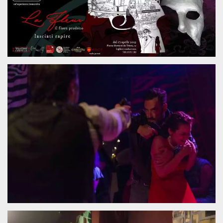
functionality such as user login and account
management. The website cannot be used
properly without strictly necessary cookies.
Provider /
Name
Expiration
Description
Domain
cf_clearance
1 year
This cookie
Cloudflare,
is used by
Inc.
the
.oooh.events
CloudFlare
service to
identify
trusted web
traffic and
override any
security
restrictions
based on
the visitor's
IP address. It
is essential
for
supporting a
website's
security
features and
in providing
protection
against
malicious