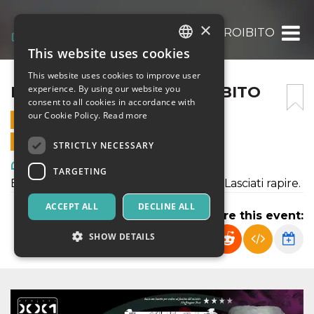
×
LA FLEUR – IL FIORE PROIBITO
This website uses cookies
ITALIAN
This website uses cookies to improve user
ENGLISH
LA FLEUR – IL FIORE PROIBITO
experience. By using our website you
consent to all cookies in accordance with
SPANISH
our Cookie Policy.
Read more
26 APRIL 2019 - 20:30
ONLINE SALES ENDED
STRICTLY NECESSARY
Art, Exhibitions & Museums
TARGETING
Esperienza immersiva a carattere noir. Lasciati rapire.
ACCEPT ALL
DECLINE ALL
Share this event:
SHOW DETAILS
Strictly necessary
Targeting
Strictly necessary cookies allow core website