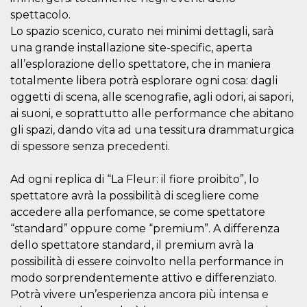
of bots try
access the s
spettacolo.
Facebook a
Lo spazio scenico, curato nei minimi dettagli, sarà
the behavi
profile ass
una grande installazione site-specific, aperta
with each d
cookie is d
all’esplorazione dello spettatore, che in maniera
after 10 day
totalmente libera potrà esplorare ogni cosa: dagli
cookie is a
via Like an
oggetti di scena, alle scenografie, agli odori, ai sapori,
Facebook b
and tags p
ai suoni, e soprattutto alle performance che abitano
on many di
websites.
gli spazi, dando vita ad una tessitura drammaturgica
di spessore senza precedenti.
dpr
.facebook.com
1 week
permette d
controllare 
funzione “S
su Faceboo
Ad ogni replica di “La Fleur: il fiore proibito”, lo
pulsante “
spettatore avrà la possibilità di scegliere come
piace”, rac
le impostaz
accedere alla perfomance, se come spettatore
della lingu
permettono
“standard” oppure come “premium”. A differenza
condividere
dello spettatore standard, il premium avrà la
pagina.
possibilità di essere coinvolto nella performance in
fr
3 months
Contains b
Meta
and user u
Platform Inc.
modo sorprendentemente attivo e differenziato.
ID combina
.facebook.com
used for ta
Potrà vivere un’esperienza ancora più intensa e
advertising