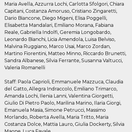
and bots. T
Maria Avella, Azzurra Lochi, Carlotta Sfolgori, Chiara
beneficial f
website, in
Capitani, Costanza Amoruso, Cristiano Zingaretti,
to make va
reports on 
Dario Biancone, Diego Migeni, Elisa Poggelli,
of their we
Elisabetta Mandalari, Emiliano Morana, Fabiana
_cfuvid
.hubspot.com
Session
This cookie
Reale, Gabriella Indolfi, Geremia Longobardo,
used for p
of tracking
Leonardo Bianchi, Licia Amendola, Luisa Belviso,
across sess
Malvina Ruggiano, Marco Usai, Marco Zordan,
optimize u
experience
Martino Fiorentini, Matteo Minno, Riccardo Brunetti,
maintainin
session
Sandra Albanese, Silvia Ferrante, Susanna Valtucci,
consistenc
providing
Valeria Romanelli
personaliz
services.
Staff: Paola Caprioli, Emmanuele Mazzuca, Claudia
YSC
Session
This cookie 
Google LLC
by YouTube
.youtube.com
del Gatto, Allegra Indraccolo, Emiliano Trimarco,
track views
Amanda Lochi, Ilenia Lanni, Valentina Giorgetti,
embedded
videos.
Giulio Di Pietro Paolo, Marilina Marino, Ilaria Giorgi,
VISITOR_INFO1_LIVE
5 months
This cookie 
Google LLC
Emanuela Masia, Simone Petrucci, Massimo
4 weeks
by Youtube
.youtube.com
Morlando, Roberta Avella, Maria Tritto, Maria
keep track 
preferences
Costanza Dolce, Mattia Lauro, Giulia Dockerty, Silvia
Youtube vi
embedded 
Maone, Luca Favale