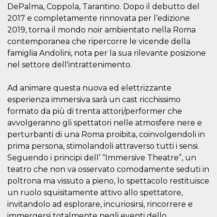
DePalma, Coppola, Tarantino. Dopo il debutto del
2017 e completamente rinnovata per l’edizione
2019, torna il mondo noir ambientato nella Roma
contemporanea che ripercorre le vicende della
famiglia Andolini, nota per la sua rilevante posizione
Provider /
nel settore dell'intrattenimento.
Name
Expiration
Descriptio
Domain
c_user
4 weeks 2
User Login 
Meta
Ad animare questa nuova ed elettrizzante
days
Can be sess
Platform Inc.
persitent f
.facebook.com
esperienza immersiva sarà un cast ricchissimo
days
formato da più di trenta attori/performer che
datr
2 years
This cookie
Meta
avvolgeranno gli spettatori nelle atmosfere nere e
identifies t
Platform Inc.
browser
.facebook.com
perturbanti di una Roma proibita, coinvolgendoli in
connecting
Facebook. I
prima persona, stimolandoli attraverso tutti i sensi.
directly tie
Seguendo i principi dell’ “Immersive Theatre”, un
individual
Facebook t
teatro che non va osservato comodamente seduti in
user. Face
reports that
poltrona ma vissuto a pieno, lo spettacolo restituisce
used to hel
un ruolo squisitamente attivo allo spettatore,
security an
suspicious 
invitandolo ad esplorare, incuriosirsi, rincorrere e
activity, es
around det
immergersi totalmente negli eventi dello