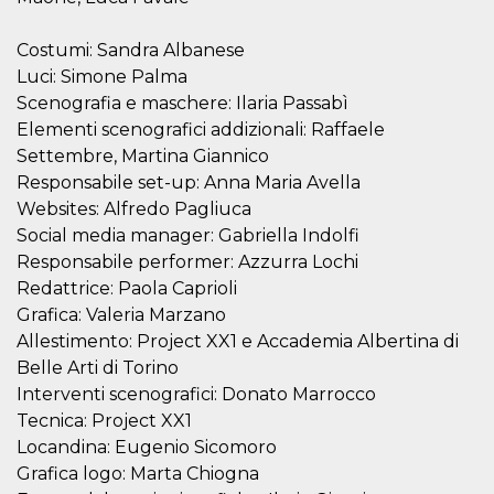
sites;it can
determine
whether th
Costumi: Sandra Albanese
website visi
using the 
Luci: Simone Palma
old version
Youtube int
Scenografia e maschere: Ilaria Passabì
Elementi scenografici addizionali: Raffaele
VISITOR_PRIVACY_METADATA
5 months
This cookie
YouTube
4 weeks
used to sto
.youtube.com
Settembre, Martina Giannico
user's cons
and privac
Responsabile set-up: Anna Maria Avella
choices for 
Websites: Alfredo Pagliuca
interaction
the site. It
Social media manager: Gabriella Indolfi
data on th
visitor's co
Responsabile performer: Azzurra Lochi
regarding v
privacy pol
Redattrice: Paola Caprioli
and setting
Grafica: Valeria Marzano
ensuring th
their prefe
Allestimento: Project XX1 e Accademia Albertina di
are honore
future sess
Belle Arti di Torino
Interventi scenografici: Donato Marrocco
__Secure-ROLLOUT_TOKEN
.youtube.com
5 months
Utilizzato 
4 weeks
YouTube p
Tecnica: Project XX1
gestire
l'implemen
Locandina: Eugenio Sicomoro
e la
sperimenta
Grafica logo: Marta Chiogna
delle funzio