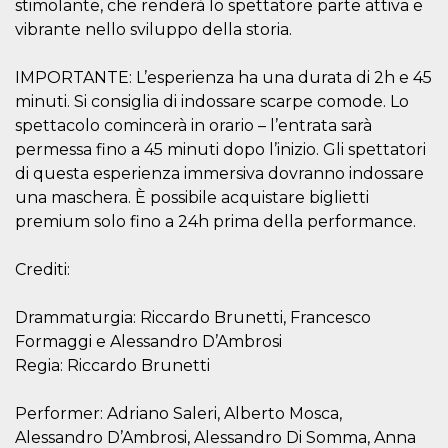
stimolante, che renderà lo spettatore parte attiva e
oo
5 years
Ad optout 
Meta
vibrante nello sviluppo della storia.
Platform Inc.
.facebook.com
IMPORTANTE: L’esperienza ha una durata di 2h e 45
sb
2 years
Facebook 
Meta
identificati
Platform Inc.
minuti. Si consiglia di indossare scarpe comode. Lo
authenticat
.facebook.com
marketing,
spettacolo comincerà in orario – l’entrata sarà
other Face
permessa fino a 45 minuti dopo l’inizio. Gli spettatori
specific fu
cookies.
di questa esperienza immersiva dovranno indossare
usida
.facebook.com
Session
raccoglie
una maschera. È possibile acquistare biglietti
informazion
premium solo fino a 24h prima della performance.
browser
dell'utente
dell'identif
univoco, ut
Crediti:
per persona
la pubblici
gli utenti
Drammaturgia: Riccardo Brunetti, Francesco
xs
3 months
Used to ma
Meta
Formaggi e Alessandro D’Ambrosi
a session
Platform Inc.
Regia: Riccardo Brunetti
.facebook.com
__cf_bm
29
This cookie
Cloudflare
minutes
used to
Inc.
Performer: Adriano Saleri, Alberto Mosca,
58
distinguish
.hubspot.com
Alessandro D’Ambrosi, Alessandro Di Somma, Anna
seconds
between h