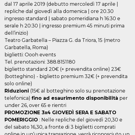
dal 17 aprile 2019 (debutto mercoledì 17 aprile |
repliche dal giovedì alla domenica | ore 20.30
ingresso standard | sabato pomeridiana h 16:30 e
serale h 20:30 | ingresso premium 45 minuti prima
dell’inizio)
Teatro Garbatella – Piazza G. da Triora, 15 (metro
Garbatella, Roma)
biglietti: Oooh events
Tel. prenotazioni: 388.8151180
biglietto standard 20€ (+ prevendita online) 23€
(botteghino) - biglietto premium 32€ (+ prevendita
solo online)
Riduzioni
(15€ al botteghino solo su prenotazione
telefonica)
fino ad esaurimento disponibilità
per
under 26, over 65 e rientri
PROMOZIONE 3x4 GIOVEDÌ SERA E SABATO
POMERIGGIO
: Nelle repliche del giovedì 20,30 e
del sabato 16,30, a fronte di 3 biglietti comprati
online in un’unica transazione, verrà riconosciuto un