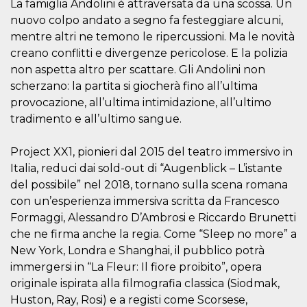
La famiglia Andolini è attraversata da una scossa. Un
Cookie-
Script.com
nuovo colpo andato a segno fa festeggiare alcuni,
service to
mentre altri ne temono le ripercussioni. Ma le novità
remember
visitor
creano conflitti e divergenze pericolose. E la polizia
cookie
consent
non aspetta altro per scattare. Gli Andolini non
preferences.
scherzano: la partita si giocherà fino all’ultima
It is
necessary
provocazione, all’ultima intimidazione, all’ultimo
for Cookie-
Script.com
tradimento e all’ultimo sangue.
cookie
banner to
work
Project XX1, pionieri dal 2015 del teatro immersivo in
properly.
Italia, reduci dai sold-out di “Augenblick – L’istante
Storage declaration
del possibile” nel 2018, tornano sulla scena romana
Storage
con un’esperienza immersiva scritta da Francesco
Name
Description
type
Formaggi, Alessandro D’Ambrosi e Riccardo Brunetti
fbssls_314278995690155
Session
che ne firma anche la regia. Come “Sleep no more” a
storage
New York, Londra e Shanghai, il pubblico potrà
wpEmojiSettingsSupports
Session
immergersi in “La Fleur: Il fiore proibito”, opera
storage
originale ispirata alla filmografia classica (Siodmak,
cn_uc__
Local
storage
Huston, Ray, Rosi) e a registi come Scorsese,