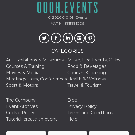
sites;it can
determine
whether th
website visi
© 2026
OOOH.Events
using the 
old version
VAT N. 13515531005
Youtube int
VISITOR_PRIVACY_METADATA
5 months
This cookie
YouTube
4 weeks
used to sto
.youtube.com
user's cons
and privac
CATEGORIES
choices for 
interaction
Art, Exhibitions & Museums
Music, Live Events, Clubs
the site. It
data on th
Courses & Training
Food & Beverages
visitor's co
Movies & Media
Courses & Training
regarding v
privacy pol
Meetings, Fairs, Conferences
Health & Wellness
and setting
Sport & Motors
Travel & Tourism
ensuring th
their prefe
are honore
future sess
The Company
Blog
Event Archives
Privacy Policy
__Secure-ROLLOUT_TOKEN
.youtube.com
5 months
Utilizzato 
4 weeks
YouTube p
Cookie Policy
Terms and Conditions
gestire
Tutorial: create an event
Help
l'implemen
e la
sperimenta
delle funzio