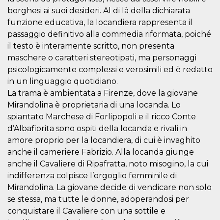
visitors.
borghesi ai suoi desideri. Al di là della dichiarata
wordpress_test_cookie
Session
Used on
Automattic
funzione educativa, la locandiera rappresenta il
sites built
Inc.
with
passaggio definitivo alla commedia riformata, poiché
.oooh.events
Wordpress.
il testo è interamente scritto, non presenta
Tests
whether or
maschere o caratteri stereotipati, ma personaggi
not the
browser has
psicologicamente complessi e verosimili ed è redatto
cookies
in un linguaggio quotidiano.
enabled
La trama è ambientata a Firenze, dove la giovane
PHPSESSID
Session
Cookie
PHP.net
generated
oooh.events
Mirandolina è proprietaria di una locanda. Lo
by
applications
spiantato Marchese di Forlipopoli e il ricco Conte
based on
d’Albafiorita sono ospiti della locanda e rivali in
the PHP
language.
amore proprio per la locandiera, di cui è invaghito
This is a
general
anche il cameriere Fabrizio. Alla locanda giunge
purpose
anche il Cavaliere di Ripafratta, noto misogino, la cui
identifier
used to
indifferenza colpisce l’orgoglio femminile di
maintain
user session
Mirandolina. La giovane decide di vendicare non solo
variables. It
is normally a
se stessa, ma tutte le donne, adoperandosi per
random
conquistare il Cavaliere con una sottile e
generated
number,