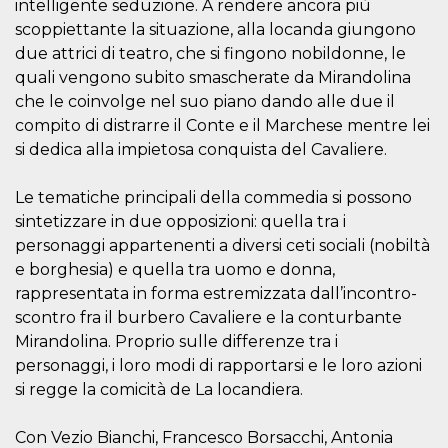
intelligente seduzione. A rendere ancora più
how it is
used can be
scoppiettante la situazione, alla locanda giungono
specific to
due attrici di teatro, che si fingono nobildonne, le
the site, but
a good
quali vengono subito smascherate da Mirandolina
example is
maintaining
che le coinvolge nel suo piano dando alle due il
a logged-in
status for a
compito di distrarre il Conte e il Marchese mentre lei
user
si dedica alla impietosa conquista del Cavaliere.
between
pages.
m
1 year 1
This cookie
Stripe
Le tematiche principali della commedia si possono
month
is generally
m.stripe.com
sintetizzare in due opposizioni: quella tra i
used for
performance
personaggi appartenenti a diversi ceti sociali (nobiltà
and
optimization
e borghesia) e quella tra uomo e donna,
of payment
rappresentata in forma estremizzata dall’incontro-
processing
services,
scontro fra il burbero Cavaliere e la conturbante
facilitating
caching of
Mirandolina. Proprio sulle differenze tra i
content on
the browser
personaggi, i loro modi di rapportarsi e le loro azioni
to make
si regge la comicità de La locandiera.
pages load
faster.
CookieScriptConsent
4 weeks 2
This cookie
CookieScript
Con Vezio Bianchi, Francesco Borsacchi, Antonia
days
is used by
oooh.events