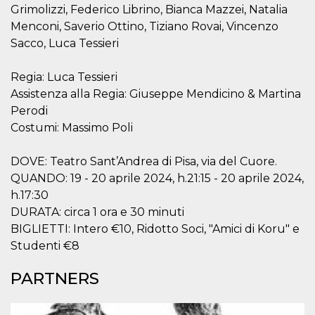
Grimolizzi, Federico Librino, Bianca Mazzei, Natalia
Cookie-
Script.com
Menconi, Saverio Ottino, Tiziano Rovai, Vincenzo
service to
remember
Sacco, Luca Tessieri
visitor
cookie
consent
Regia: Luca Tessieri
preferences.
It is
Assistenza alla Regia: Giuseppe Mendicino & Martina
necessary
for Cookie-
Perodi
Script.com
Costumi: Massimo Poli
cookie
banner to
work
properly.
DOVE: Teatro Sant’Andrea di Pisa, via del Cuore.
QUANDO: 19 - 20 aprile 2024, h.21:15 - 20 aprile 2024,
Storage declaration
h.17:30
Storage
Name
Description
DURATA: circa 1 ora e 30 minuti
type
BIGLIETTI: Intero €10, Ridotto Soci, "Amici di Koru" e
fbssls_314278995690155
Session
Studenti €8
storage
wpEmojiSettingsSupports
Session
PARTNERS
storage
cn_uc__
Local
storage