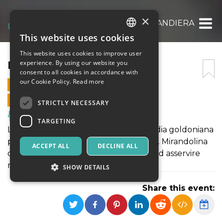
×
LA LOCANDIERA
This website uses cookies
ITALIAN
This website uses cookies to improve user
ENGLISH
LA LOCANDIERA
experience. By using our website you
consent to all cookies in accordance with
SPANISH
our Cookie Policy.
Read more
20 APRIL 2024 - 17:30
ONLINE SALES ENDED
STRICTLY NECESSARY
Music, Live Events, Clubs
TARGETING
La locandiera è ancora oggi la commedia goldoniana
più amata e rappresentata nel mondo. Mirandolina
ACCEPT ALL
DECLINE ALL
calca la scena da protagonista, riesce ad asservire
nobili e borghesi ai suoi desideri.
SHOW DETAILS
Share this event:
Strictly necessary
Targeting
Strictly necessary cookies allow core website