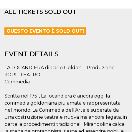
functionality such as user login and account
management. The website cannot be used
ALL TICKETS SOLD OUT
properly without strictly necessary cookies.
Provider /
Name
Expiration
Description
Domain
QUESTO EVENTO È SOLD OUT!
cf_clearance
1 year
This cookie
Cloudflare,
is used by
Inc.
the
.oooh.events
CloudFlare
EVENT DETAILS
service to
identify
trusted web
traffic and
LA LOCANDIERA di Carlo Goldoni - Produzione
override any
security
KORU TEATRO
restrictions
based on
Commedia
the visitor's
IP address. It
is essential
Scritta nel 1751, La locandiera è ancora oggi la
for
supporting a
commedia goldoniana più amata e rappresentata
website's
nel mondo. La Commedia dell’Arte è superata da
security
features and
una costruzione teatrale nuova ma ancora legata, in
in providing
protection
parte, a procedimenti tradizionali. Mirandolina calca
against
malicious
la scena da protagonista, riesce ad asservire nobili e