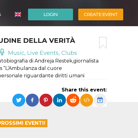
G
LOGIN
CREATE EVENT
ITALIANO
UDINE DELLA VERITÀ
ESPAÑOL
Music, Live Events, Clubs
utobiografia di Andreja Restek,giornalista
us “L’Ambulanza dal cuore
personale riguardante diritti umani
Share this event:
PROSSIMI EVENTI!