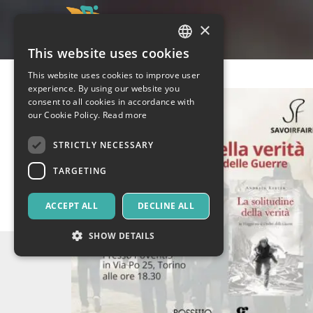
×
This website uses cookies
ITALIAN
This website uses cookies to improve user
ENGLISH
experience. By using our website you
consent to all cookies in accordance with
SPANISH
our Cookie Policy.
Read more
STRICTLY NECESSARY
TARGETING
ACCEPT ALL
DECLINE ALL
SHOW DETAILS
Strictly necessary
Targeting
Strictly necessary cookies allow core website