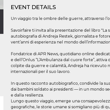
EVENT DETAILS
Un viaggio tra le ombre delle guerre, attraverso l’obi
Savoirfaire ti invita alla presentazione del libro "La s
autobiografia di Andreja Restek, giornalista e foto
vent’anni di esperienza nel mondo dell’informazio
Fondatrice di APR News, quotidiano online dedicato a t
e dell’Onlus “L’Ambulanza dal cuore forte”, attiva d
colpite da guerre e calamità, Andreja ha ricevuto 
internazionali per il suo lavoro.
In questo racconto autobiografico, condivide la sua c
dai bambini soldato ai presidenti — in un mondo se
e dalla resilienza.
Lungo questo viaggio, emerge una consapevolezza pr
geografiche, le storie umane si somigliano più di q