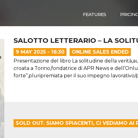
FEATURES
PRICIN
SALOTTO LETTERARIO – LA SOLIT
9 MAY 2025 - 18:30
ONLINE SALES ENDED
Presentazione del libro La solitudine della verità,a
croata a Torino,fondatrice di APR News e dell’Onl
forte”,pluripremiata per il suo impegno lavorativo/
SOLD OUT. SIAMO SPIACENTI, CI VEDIAMO AI 