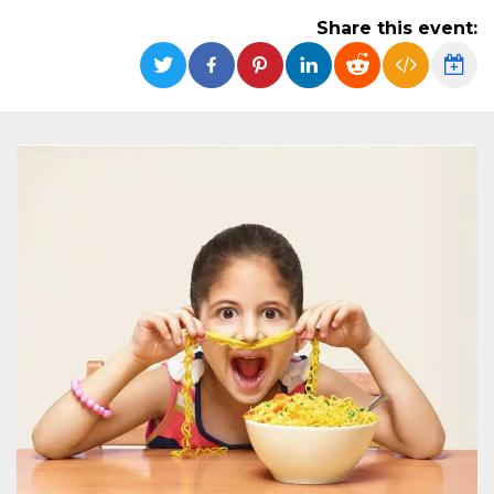
functionality such as user login and account
Share this event:
management. The website cannot be used
properly without strictly necessary cookies.
Provider /
Name
Expiration
Description
Domain
cf_clearance
1 year
This cookie
Cloudflare,
is used by
Inc.
the
.oooh.events
CloudFlare
service to
identify
trusted web
traffic and
override any
security
restrictions
based on
the visitor's
IP address. It
is essential
for
supporting a
website's
security
features and
in providing
protection
against
malicious