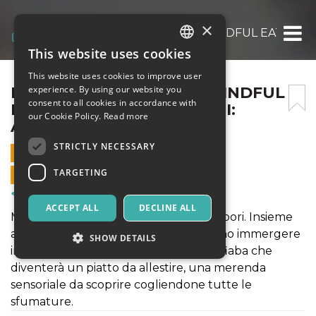
×
LABORATORIO DI PLAY MINDFUL EATING O
This website uses cookies
ITALIAN
This website uses cookies to improve user
ENGLISH
LABORATORIO DI PLAY MINDFUL
experience. By using our website you
consent to all cookies in accordance with
EATING ONLINE PER BIMBI:
SPANISH
our Cookie Policy.
Read more
ASSAPORARE UNA FIABA
STRICTLY NECESSARY
30 JANUARY 2022 - 16:00
TARGETING
ONLINE SALES ENDED
Courses & Training
ACCEPT ALL
DECLINE ALL
Mindful eating, teatro, gioco e tanti sapori. Insieme
ad un'ospite speciale, i bimbi si potranno immergere
SHOW DETAILS
in una storia tutta da degustare: una fiaba che
diventerà un piatto da allestire, una merenda
sensoriale da scoprire cogliendone tutte le
Strictly necessary
Targeting
sfumature.
Strictly necessary cookies allow core website