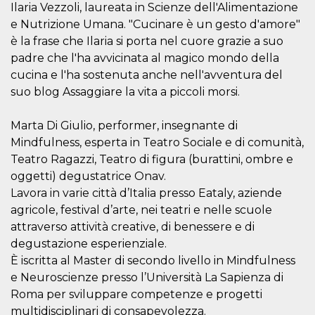
Ilaria Vezzoli, laureata in Scienze dell'Alimentazione
oo
5 years
Ad optout 
Meta
e Nutrizione Umana. "Cucinare è un gesto d'amore"
Platform Inc.
.facebook.com
è la frase che Ilaria si porta nel cuore grazie a suo
padre che l'ha avvicinata al magico mondo della
sb
2 years
Facebook 
Meta
identificati
Platform Inc.
cucina e l'ha sostenuta anche nell'avventura del
authenticat
.facebook.com
marketing,
suo blog Assaggiare la vita a piccoli morsi.
other Face
specific fu
cookies.
Marta Di Giulio, performer, insegnante di
usida
.facebook.com
Session
raccoglie
Mindfulness, esperta in Teatro Sociale e di comunità,
informazion
browser
Teatro Ragazzi, Teatro di figura (burattini, ombre e
dell'utente
oggetti) degustatrice Onav.
dell'identif
univoco, ut
Lavora in varie città d’Italia presso Eataly, aziende
per persona
la pubblici
agricole, festival d’arte, nei teatri e nelle scuole
gli utenti
attraverso attività creative, di benessere e di
xs
3 months
Used to ma
Meta
degustazione esperienziale.
a session
Platform Inc.
.facebook.com
È iscritta al Master di secondo livello in Mindfulness
e Neuroscienze presso l’Università La Sapienza di
__cf_bm
29
This cookie
Cloudflare
minutes
used to
Inc.
Roma per sviluppare competenze e progetti
58
distinguish
.hubspot.com
seconds
between h
multidisciplinari di consapevolezza.