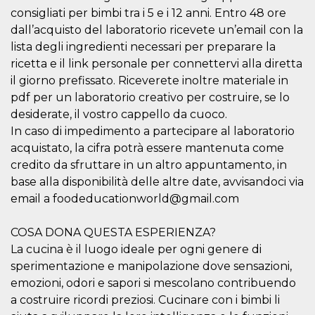
consigliati per bimbi tra i 5 e i 12 anni. Entro 48 ore
dall’acquisto del laboratorio ricevete un’email con la
lista degli ingredienti necessari per preparare la
ricetta e il link personale per connettervi alla diretta
il giorno prefissato. Riceverete inoltre materiale in
Provider /
Name
Expiration
Descriptio
pdf per un laboratorio creativo per costruire, se lo
Domain
desiderate, il vostro cappello da cuoco.
c_user
4 weeks 2
User Login 
Meta
In caso di impedimento a partecipare al laboratorio
days
Can be sess
Platform Inc.
persitent f
.facebook.com
acquistato, la cifra potrà essere mantenuta come
days
credito da sfruttare in un altro appuntamento, in
datr
2 years
This cookie
Meta
base alla disponibilità delle altre date, avvisandoci via
identifies t
Platform Inc.
browser
.facebook.com
email a foodeducationworld@gmail.com
connecting
Facebook. I
directly tie
individual
COSA DONA QUESTA ESPERIENZA?
Facebook t
La cucina è il luogo ideale per ogni genere di
user. Face
reports that
sperimentazione e manipolazione dove sensazioni,
used to hel
security an
emozioni, odori e sapori si mescolano contribuendo
suspicious 
a costruire ricordi preziosi. Cucinare con i bimbi li
activity, es
around det