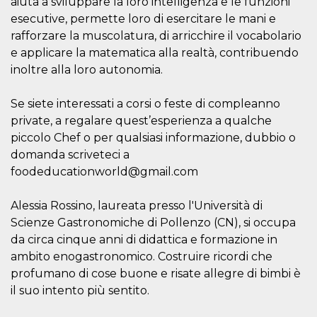
aiuta a sviluppare la loro intelligenza e le funzioni
of bots try
access the s
esecutive, permette loro di esercitare le mani e
Facebook a
the behavi
rafforzare la muscolatura, di arricchire il vocabolario
profile ass
e applicare la matematica alla realtà, contribuendo
with each d
cookie is d
inoltre alla loro autonomia.
after 10 day
cookie is a
via Like an
Se siete interessati a corsi o feste di compleanno
Facebook b
and tags p
private, a regalare quest’esperienza a qualche
on many di
websites.
piccolo Chef o per qualsiasi informazione, dubbio o
domanda scriveteci a
dpr
.facebook.com
1 week
permette d
controllare 
foodeducationworld@gmail.com
funzione “S
su Faceboo
pulsante “
piace”, rac
Alessia Rossino, laureata presso l'Università di
le impostaz
Scienze Gastronomiche di Pollenzo (CN), si occupa
della lingu
permettono
da circa cinque anni di didattica e formazione in
condividere
pagina.
ambito enogastronomico. Costruire ricordi che
profumano di cose buone e risate allegre di bimbi è
fr
3 months
Contains b
Meta
and user u
Platform Inc.
il suo intento più sentito.
ID combina
.facebook.com
used for ta
advertising