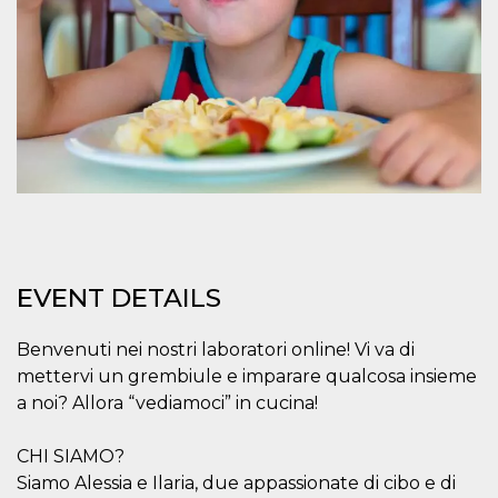
how it is
used can be
specific to
the site, but
a good
example is
maintaining
a logged-in
status for a
user
between
pages.
m
1 year 1
This cookie
Stripe
month
is generally
m.stripe.com
used for
performance
and
EVENT DETAILS
optimization
of payment
processing
services,
Benvenuti nei nostri laboratori online! Vi va di
facilitating
caching of
mettervi un grembiule e imparare qualcosa insieme
content on
a noi? Allora “vediamoci” in cucina!
the browser
to make
pages load
faster.
CHI SIAMO?
Siamo Alessia e Ilaria, due appassionate di cibo e di
CookieScriptConsent
4 weeks 2
This cookie
CookieScript
days
is used by
oooh.events