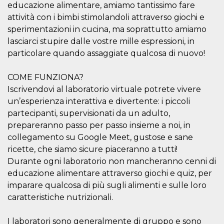
educazione alimentare, amiamo tantissimo fare
Cookie-
Script.com
attività con i bimbi stimolandoli attraverso giochi e
service to
remember
sperimentazioni in cucina, ma soprattutto amiamo
visitor
lasciarci stupire dalle vostre mille espressioni, in
cookie
consent
particolare quando assaggiate qualcosa di nuovo!
preferences.
It is
necessary
COME FUNZIONA?
for Cookie-
Script.com
Iscrivendovi al laboratorio virtuale potrete vivere
cookie
banner to
un’esperienza interattiva e divertente: i piccoli
work
properly.
partecipanti, supervisionati da un adulto,
prepareranno passo per passo insieme a noi, in
Storage declaration
collegamento su Google Meet, gustose e sane
Storage
ricette, che siamo sicure piaceranno a tutti!
Name
Description
type
Durante ogni laboratorio non mancheranno cenni di
fbssls_314278995690155
Session
educazione alimentare attraverso giochi e quiz, per
storage
imparare qualcosa di più sugli alimenti e sulle loro
wpEmojiSettingsSupports
Session
caratteristiche nutrizionali.
storage
cn_uc__
Local
storage
I laboratori sono generalmente di gruppo e sono