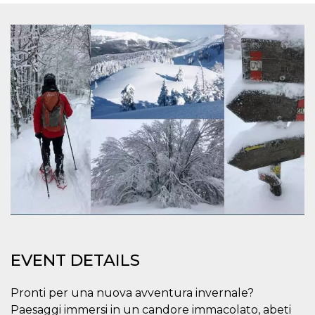
functionality such as user login and account
management. The website cannot be used
properly without strictly necessary cookies.
Provider /
Name
Expiration
Description
Domain
cf_clearance
1 year
This cookie
Cloudflare,
is used by
Inc.
the
.oooh.events
CloudFlare
service to
identify
trusted web
traffic and
override any
security
restrictions
based on
the visitor's
IP address. It
is essential
for
supporting a
website's
EVENT DETAILS
security
features and
in providing
Pronti per una nuova avventura invernale?
protection
against
Paesaggi immersi in un candore immacolato, abeti
malicious