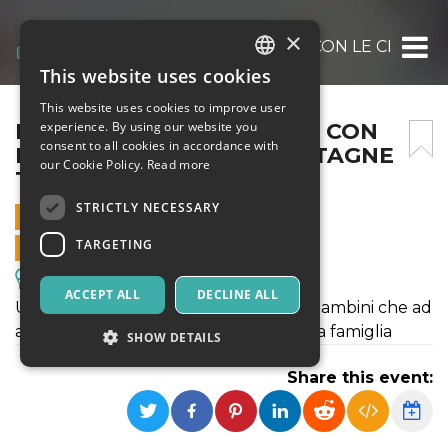
×
PASSEGGIATA INVERNALE CON LE CIASP
This website uses cookies
ITALIAN
This website uses cookies to improve user
ENGLISH
PASSEGGIATA INVERNALE CON
experience. By using our website you
consent to all cookies in accordance with
LE CIASPOLE SULLE MONTAGNE
SPANISH
our Cookie Policy.
Read more
TOSCANE
STRICTLY NECESSARY
28 JANUARY 2023 - 08:45
TARGETING
ONLINE SALES ENDED
Excursions & Guided Tours
ACCEPT ALL
DECLINE ALL
Un’escursione sulla neve adatta sia a bambini che ad
adulti, un’esperienza unica per tutta la famiglia
SHOW DETAILS
Share this event:
Strictly necessary
Targeting
Strictly necessary cookies allow core website