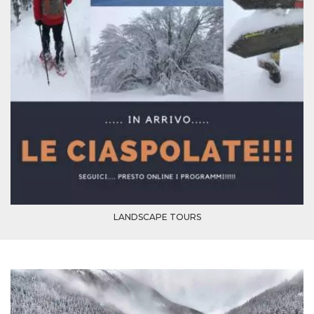
Cookie-
Script.com
service to
remember
visitor
cookie
consent
preferences.
It is
necessary
for Cookie-
Script.com
cookie
banner to
work
properly.
Storage declaration
Storage
Name
Description
type
LANDSCAPE TOURS
fbssls_314278995690155
Session
storage
wpEmojiSettingsSupports
Session
storage
cn_uc__
Local
storage