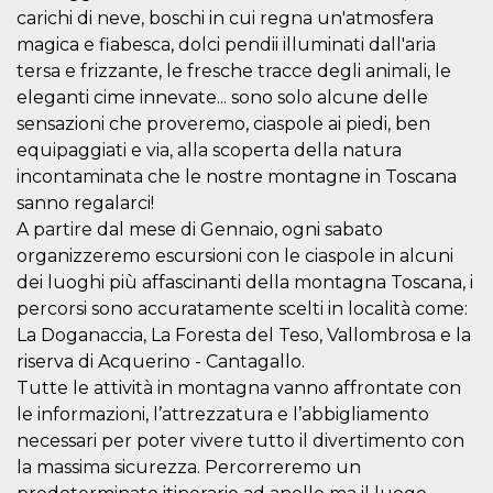
visitors.
carichi di neve, boschi in cui regna un'atmosfera
wordpress_test_cookie
Session
Used on
magica e fiabesca, dolci pendii illuminati dall'aria
Automattic
sites built
Inc.
tersa e frizzante, le fresche tracce degli animali, le
with
.oooh.events
Wordpress.
eleganti cime innevate... sono solo alcune delle
Tests
whether or
sensazioni che proveremo, ciaspole ai piedi, ben
not the
equipaggiati e via, alla scoperta della natura
browser has
cookies
incontaminata che le nostre montagne in Toscana
enabled
sanno regalarci!
PHPSESSID
Session
Cookie
PHP.net
A partire dal mese di Gennaio, ogni sabato
generated
oooh.events
by
organizzeremo escursioni con le ciaspole in alcuni
applications
based on
dei luoghi più affascinanti della montagna Toscana, i
the PHP
language.
percorsi sono accuratamente scelti in località come:
This is a
La Doganaccia, La Foresta del Teso, Vallombrosa e la
general
purpose
riserva di Acquerino - Cantagallo.
identifier
used to
Tutte le attività in montagna vanno affrontate con
maintain
le informazioni, l’attrezzatura e l’abbigliamento
user session
variables. It
necessari per poter vivere tutto il divertimento con
is normally a
random
la massima sicurezza. Percorreremo un
generated
number,