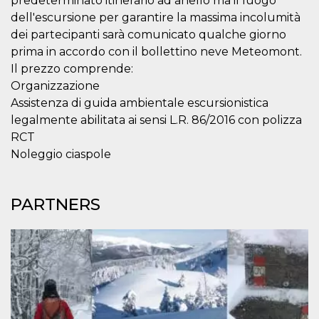
predeterminato itinerario ad anello ma il luogo
how it is
dell'escursione per garantire la massima incolumità
used can be
specific to
dei partecipanti sarà comunicato qualche giorno
the site, but
a good
prima in accordo con il bollettino neve Meteomont.
example is
Il prezzo comprende:
maintaining
a logged-in
Organizzazione
status for a
user
Assistenza di guida ambientale escursionistica
between
pages.
legalmente abilitata ai sensi L.R. 86/2016 con polizza
RCT
m
1 year 1
This cookie
Stripe
month
is generally
m.stripe.com
Noleggio ciaspole
used for
performance
and
optimization
of payment
PARTNERS
processing
services,
facilitating
caching of
content on
the browser
to make
pages load
faster.
CookieScriptConsent
4 weeks 2
This cookie
CookieScript
days
is used by
oooh.events