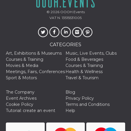
and bots. T
beneficial f
website, in
© 2026
OOOH.Events
to make va
reports on 
VAT N. 13515531005
of their we
_cfuvid
.hubspot.com
Session
This cookie
used for p
of tracking
across sess
CATEGORIES
optimize u
experience
Art, Exhibitions & Museums
Music, Live Events, Clubs
maintainin
session
Courses & Training
Food & Beverages
consistenc
Movies & Media
Courses & Training
providing
personaliz
Meetings, Fairs, Conferences
Health & Wellness
services.
Sport & Motors
Travel & Tourism
YSC
Session
This cookie 
Google LLC
by YouTube
.youtube.com
track views
The Company
Blog
embedded
Event Archives
Privacy Policy
videos.
Cookie Policy
Terms and Conditions
VISITOR_INFO1_LIVE
5 months
This cookie 
Google LLC
Tutorial: create an event
Help
4 weeks
by Youtube
.youtube.com
keep track 
preferences
Youtube vi
embedded 