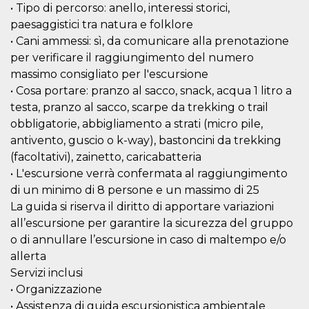
• Tipo di percorso: anello, interessi storici,
how it is
used can be
paesaggistici tra natura e folklore
specific to
the site, but
• Cani ammessi: sì, da comunicare alla prenotazione
a good
example is
per verificare il raggiungimento del numero
maintaining
massimo consigliato per l'escursione
a logged-in
status for a
• Cosa portare: pranzo al sacco, snack, acqua 1 litro a
user
between
testa, pranzo al sacco, scarpe da trekking o trail
pages.
obbligatorie, abbigliamento a strati (micro pile,
m
1 year 1
This cookie
Stripe
antivento, guscio o k-way), bastoncini da trekking
month
is generally
m.stripe.com
used for
(facoltativi), zainetto, caricabatteria
performance
• L'escursione verrà confermata al raggiungimento
and
optimization
di un minimo di 8 persone e un massimo di 25
of payment
processing
La guida si riserva il diritto di apportare variazioni
services,
facilitating
all’escursione per garantire la sicurezza del gruppo
caching of
o di annullare l’escursione in caso di maltempo e/o
content on
the browser
allerta
to make
pages load
Servizi inclusi
faster.
• Organizzazione
CookieScriptConsent
4 weeks 2
This cookie
CookieScript
• Assistenza di guida escursionistica ambientale
days
is used by
oooh.events