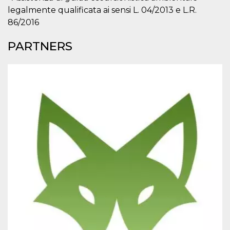
Cookie-
legalmente qualificata ai sensi L. 04/2013 e L.R.
Script.com
service to
86/2016
remember
visitor
cookie
PARTNERS
consent
preferences.
It is
necessary
for Cookie-
Script.com
cookie
banner to
work
properly.
Storage declaration
Storage
Name
Description
type
fbssls_314278995690155
Session
storage
wpEmojiSettingsSupports
Session
storage
cn_uc__
Local
storage