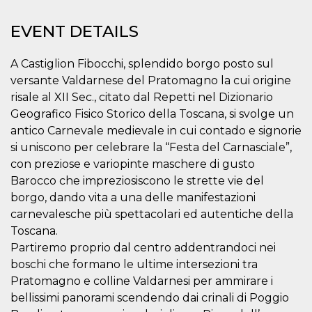
functionality such as user login and account
management. The website cannot be used
EVENT DETAILS
properly without strictly necessary cookies.
Provider /
Name
Expiration
Description
A Castiglion Fibocchi, splendido borgo posto sul
Domain
versante Valdarnese del Pratomagno la cui origine
cf_clearance
1 year
This cookie
Cloudflare,
is used by
Inc.
risale al XII Sec., citato dal Repetti nel Dizionario
the
.oooh.events
Geografico Fisico Storico della Toscana, si svolge un
CloudFlare
service to
antico Carnevale medievale in cui contado e signorie
identify
trusted web
si uniscono per celebrare la “Festa del Carnasciale”,
traffic and
override any
con preziose e variopinte maschere di gusto
security
Barocco che impreziosiscono le strette vie del
restrictions
based on
borgo, dando vita a una delle manifestazioni
the visitor's
IP address. It
carnevalesche più spettacolari ed autentiche della
is essential
Toscana.
for
supporting a
Partiremo proprio dal centro addentrandoci nei
website's
security
boschi che formano le ultime intersezioni tra
features and
in providing
Pratomagno e colline Valdarnesi per ammirare i
protection
bellissimi panorami scendendo dai crinali di Poggio
against
malicious