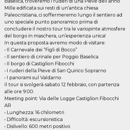
Baselica, troveremo i ruderi di una Pieve dell’anno
visitors.
Mille edificata sui resti di un’antica chiesa
wordpress_test_cookie
Session
Used on
Automattic
Paleocristiana, ci soffermeremo lungo il sentiero ad
sites built
Inc.
with
.oooh.events
uno speciale punto panoramico prima di
Wordpress.
Tests
concludere il nostro tour tra le variopinte atmosfere
whether or
del borgo in maschera, un’esperienza unica!
not the
browser has
In questa proposta avremo modo di visitare:
cookies
enabled
• Il Carnevale dei “Figli di Bocco”
PHPSESSID
Session
Cookie
• Il sentiero di crinale per Poggio Baselica
PHP.net
generated
oooh.events
• Il borgo di Castiglion Fibocchi
by
applications
• I ruderi della Pieve di San Quirico Soprarno
based on
the PHP
• I panorami sul Valdarno
language.
Il tour si svolgerà sabato 12 febbraio, con partenza
This is a
general
alle ore 9:00.
purpose
identifier
Meeting point: Via delle Logge Castiglion Fibocchi
used to
maintain
AR
user session
• Lunghezza: 16 chilometri
variables. It
is normally a
• Difficoltà: escursionistica
random
generated
• Dislivello: 600 metri positivo
number,