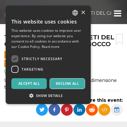
×
TOUR GUIDATO DEI SEGRETI DEL CARNEVAL
This website uses cookies
ITALIAN
This website uses cookies to improve user
ENGLISH
TOUR GUIDATO DEI SEGRETI DEL
experience. By using our website you
consent to all cookies in accordance with
CARNEVALE DEI FIGLI DI BOCCO
SPANISH
our Cookie Policy.
Read more
12 FEBRUARY 2023 - 09:00
STRICTLY NECESSARY
ONLINE SALES ENDED
TARGETING
Excursions & Guided Tours
Una passeggiata sospesa fuori da ogni dimensione
ACCEPT ALL
DECLINE ALL
temporale
SHOW DETAILS
Share this event:
Strictly necessary
Targeting
Strictly necessary cookies allow core website