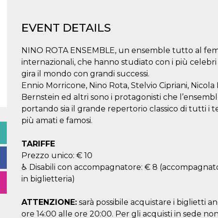
EVENT DETAILS
NINO ROTA ENSEMBLE, un ensemble tutto al femminile
internazionali, che hanno studiato con i più celebr
gira il mondo con grandi successi.
Ennio Morricone, Nino Rota, Stelvio Cipriani, Nicol
Bernstein ed altri sono i protagonisti che l’ensembl
portando sia il grande repertorio classico di tutti i t
più amati e famosi.
TARIFFE
Prezzo unico: € 10
♿ Disabili con accompagnatore: € 8 (accompagnatore
in biglietteria)
ATTENZIONE:
sarà possibile acquistare i biglietti 
ore 14:00 alle ore 20:00. Per gli acquisti in sede non