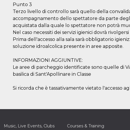
ing to
Punto 3
ervice.
lso say
Terzo livello di controllo sarà quello della convalid
oural
accompagnamento dello spettatore da parte degli
ociated
atr
acquistata dalla quale lo spettatore non potrà muo
eleted
s. This
Nel caso necessiti dei servizi igienici dovrà rivolgers
lso read
d other
Prima dell'accesso alla sala sarà obbligatorio igieni
uttons
soluzione idroalcolica presente in aree apposite.
laced
fferent
INFORMAZIONI AGGIUNTIVE:
i
Le aree di parcheggio identificate sono quelle di Vi
la
eguici
basilica di Sant'Apollinare in Classe
k” del
Mi
colgono
ioni
Si ricorda che è tassativamente vietato l'accesso agl
a e
 di
 la
rowser
nique
tion,
rgeted
Music, Live Events, Clubs
Courses & Training
.