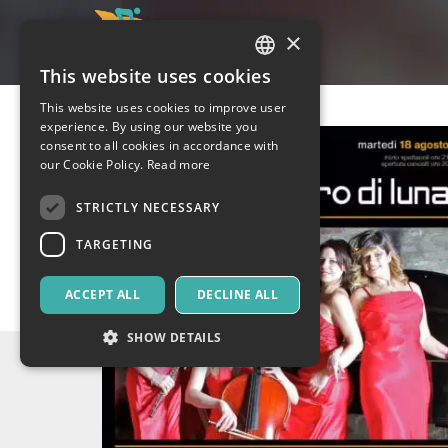
×
This website uses cookies
ITALIAN
This website uses cookies to improve user
ENGLISH
experience. By using our website you
consent to all cookies in accordance with
SPANISH
our Cookie Policy.
Read more
STRICTLY NECESSARY
TARGETING
ACCEPT ALL
DECLINE ALL
SHOW DETAILS
Strictly necessary
Targeting
Strictly necessary cookies allow core website