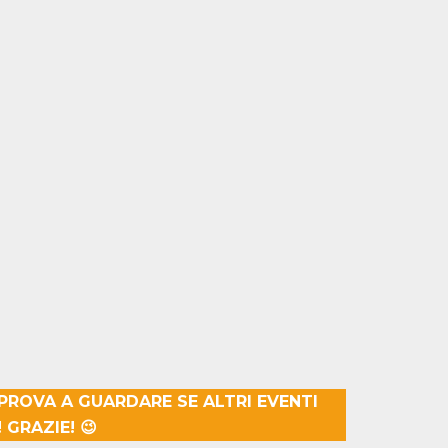
 PROVA A GUARDARE SE ALTRI EVENTI
GRAZIE! 😉