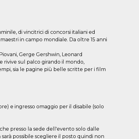
, di vincitrici di concorsi italiani ed
i maestri in campo mondiale. Da oltre 15 anni
a Piovani, Gerge Gershwin, Leonard
e rivive sul palco girando il mondo,
empi, sia le pagine più belle scritte per i film
) e ingresso omaggio per il disabile (solo
anche presso la sede dell'evento solo dalle
 sarà possibile scegliere il posto quindi non