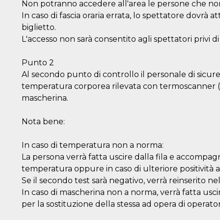
Non potranno accedere all'area le persone che non 
In caso di fascia oraria errata, lo spettatore dovrà a
biglietto.
L'accesso non sarà consentito agli spettatori privi di 
Punto 2
n
Al secondo punto di controllo il personale di sicure
cookie.
temperatura corporea rilevata con termoscanner (no
ion or
mascherina.
or 30
Nota bene:
he
 to
In caso di temperatura non a norma:
t is not
d to
La persona verrà fatta uscire dalla fila e accompa
temperatura oppure in caso di ulteriore positività a
he
book
Se il secondo test sarà negativo, verrà reinserito nell
 it is
p with
In caso di mascherina non a norma, verrà fatta usci
d
login
per la sostituzione della stessa ad opera di operato
pecially
ection