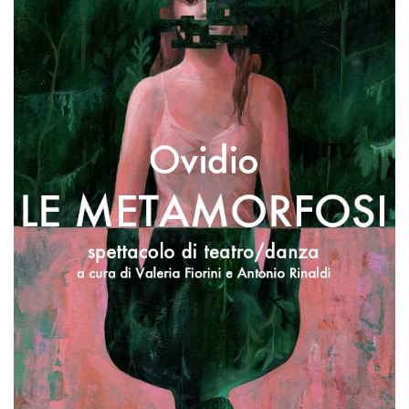
Cookie-
Script.com
service to
remember
visitor
cookie
consent
preferences.
It is
necessary
for Cookie-
Script.com
cookie
banner to
work
properly.
Storage declaration
Storage
Name
Description
type
fbssls_314278995690155
Session
storage
wpEmojiSettingsSupports
Session
storage
cn_uc__
Local
storage