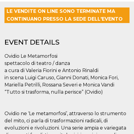
functionality such as user login and account
management. The website cannot be used
LE VENDITE ON LINE SONO TERMINATE MA
properly without strictly necessary cookies.
CONTINUANO PRESSO LA SEDE DELL'EVENTO
Provider /
Name
Expiration
Description
Domain
cf_clearance
1 year
This cookie
Cloudflare,
EVENT DETAILS
is used by
Inc.
the
.oooh.events
CloudFlare
service to
Ovidio Le Metamorfosi
identify
trusted web
spettacolo di teatro / danza
traffic and
override any
a cura di Valeria Fiorini e Antonio Rinaldi
security
in scena Luigi Caruso, Gianni Donati, Monica Fori,
restrictions
based on
Mariella Petrilli, Rossana Severi e Monica Vandi
the visitor's
IP address. It
“Tutto si trasforma, nulla perisce” (Ovidio)
is essential
for
supporting a
website's
security
Ovidio ne ‘Le metamorfosi’, attraverso lo strumento
features and
in providing
del mito, ci parla di trasformazioni radicali, di
protection
evoluzioni e rivoluzioni. Una serie ampia e variegata
against
malicious