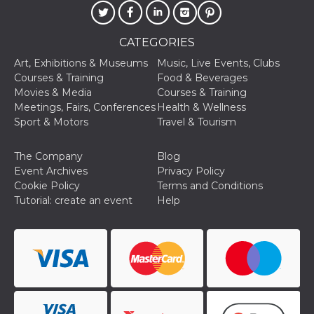
oo
5 years
Ad optout 
Meta
Platform Inc.
.facebook.com
CATEGORIES
sb
2 years
Facebook 
Meta
Art, Exhibitions & Museums
Music, Live Events, Clubs
identificati
Platform Inc.
Courses & Training
Food & Beverages
authenticat
.facebook.com
marketing,
Movies & Media
Courses & Training
other Face
Meetings, Fairs, Conferences
Health & Wellness
specific fu
cookies.
Sport & Motors
Travel & Tourism
usida
.facebook.com
Session
raccoglie
informazion
The Company
Blog
browser
dell'utente
Event Archives
Privacy Policy
dell'identif
Cookie Policy
Terms and Conditions
univoco, ut
per persona
Tutorial: create an event
Help
la pubblici
gli utenti
xs
3 months
Used to ma
Meta
a session
Platform Inc.
.facebook.com
__cf_bm
29
This cookie
Cloudflare
minutes
used to
Inc.
58
distinguish
.hubspot.com
seconds
between h