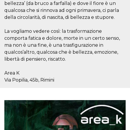
bellezza’ (da bruco a farfalla) e dove il fiore è un
how it is
used can be
qualcosa che si rinnova ad ogni primavera, ci parla
specific to
the site, but
della circolarità, di nascita, di bellezza e stupore.
a good
example is
maintaining
La vogliamo vedere così: la trasformazione
a logged-in
status for a
comporta fatica e dolore, morte in un certo senso,
user
between
ma non è una fine, è una trasfigurazione in
pages.
qualcos’altro, qualcosa che è bellezza, emozione,
m
1 year 1
This cookie
Stripe
libertà di pensiero, riscatto.
month
is generally
m.stripe.com
used for
performance
Area K
and
optimization
Via Popilia, 45b, Rimini
of payment
processing
services,
facilitating
caching of
content on
the browser
to make
pages load
faster.
CookieScriptConsent
4 weeks 2
This cookie
CookieScript
days
is used by
oooh.events