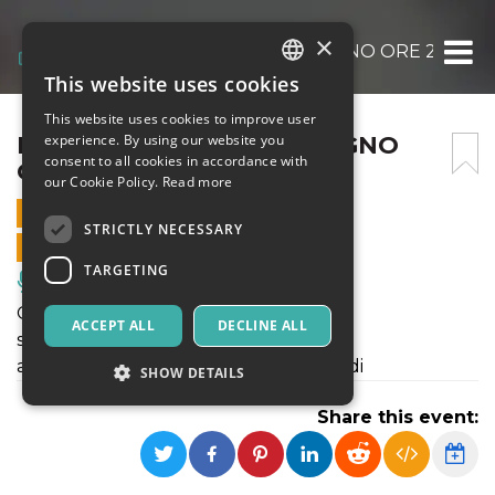
×
LE METAMORFOSI – 1 GIUGNO ORE 21
This website uses cookies
ITALIAN
This website uses cookies to improve user
ENGLISH
LE METAMORFOSI – 1 GIUGNO
experience. By using our website you
consent to all cookies in accordance with
ORE 21
SPANISH
our Cookie Policy.
Read more
1 JUNE 2022 - 21:00
STRICTLY NECESSARY
ONLINE SALES ENDED
TARGETING
Music, Live Events, Clubs
Ovidio Le Metamorfosi
ACCEPT ALL
DECLINE ALL
spettacolo di teatro / danza
a cura di Valeria Fiorini e Antonio Rinaldi
SHOW DETAILS
Share this event:
Strictly necessary
Targeting
Strictly necessary cookies allow core website