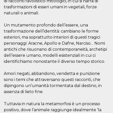
di racconti favolistico-mitologici, in cui si narra di
visitors.
trasformazioni di esseri umani in vegetali, forze
wordpress_test_cookie
Session
Used on
Automattic
naturali o animali.
sites built
Inc.
with
.oooh.events
Wordpress.
Tests
Un mutamento profondo dell’essere, una
whether or
trasformazione dell’identità: cambiano le forme
not the
browser has
esteriori, ma soprattutto interiori di questi tragici
cookies
enabled
personaggi: Aracne, Apollo e Dafne, Narciso… Nomi
PHPSESSID
Session
Cookie
antichi che risuonano di contemporaneità, archetipi
PHP.net
generated
oooh.events
dell’essere umano, modelli esistenziali in cui ci
by
applications
identifichiamo nonostante il diverso tempo storico.
based on
the PHP
language.
Amori negati, abbandono, vendetta e punizione
This is a
general
sono i temi che attraversano questi racconti, che
purpose
identifier
dipingono un’umanità tormentata dal destino, in
used to
maintain
assenza di lieto fine.
user session
variables. It
is normally a
Tuttavia in natura la metamorfosi è un processo
random
generated
positivo, dove l’animale raggiunge idealmente ‘la
number,