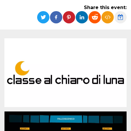
Strictly necessary
Targeting
Share this event:
Unclassified
Strictly necessary cookies allow core website
functionality such as user login and account
management. The website cannot be used
properly without strictly necessary cookies.
Provider /
Name
Expiration
Description
Domain
cf_clearance
1 year
This cookie
Cloudflare,
is used by
Inc.
the
.oooh.events
CloudFlare
service to
identify
trusted web
traffic and
override any
security
restrictions
based on
the visitor's
IP address. It
is essential
for
supporting a
website's
security