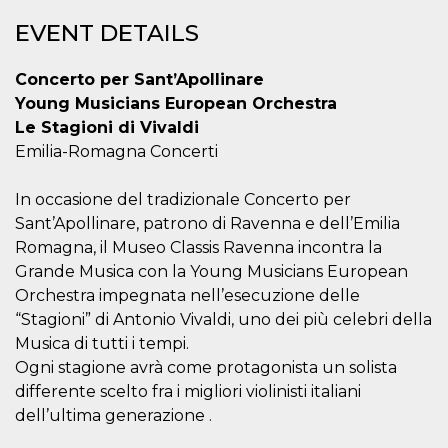
variables. It
is normally a
EVENT DETAILS
random
generated
number,
Concerto per Sant’Apollinare
how it is
used can be
Young Musicians European Orchestra
specific to
the site, but
Le Stagioni di Vivaldi
a good
Emilia-Romagna Concerti
example is
maintaining
a logged-in
status for a
In occasione del tradizionale Concerto per
user
between
Sant’Apollinare, patrono di Ravenna e dell’Emilia
pages.
Romagna, il Museo Classis Ravenna incontra la
CookieScriptConsent
4 weeks 2
This cookie
CookieScript
Grande Musica con la Young Musicians European
days
is used by
oooh.events
Cookie-
Orchestra impegnata nell’esecuzione delle
Script.com
“Stagioni” di Antonio Vivaldi, uno dei più celebri della
service to
remember
Musica di tutti i tempi.
visitor
cookie
Ogni stagione avrà come protagonista un solista
consent
preferences.
differente scelto fra i migliori violinisti italiani
It is
dell’ultima generazione .
necessary
for Cookie-
Script.com