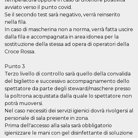
VISITOR_INFO1_LIVE
5 months
This cookie 
Google LLC
avviato verso il punto covid.
4 weeks
by Youtube
.youtube.com
keep track 
Se il secondo test sarà negativo, verrà reinserito
preferences
nella fila.
Youtube vi
embedded 
In caso di mascherina non a norma, verrà fatta uscire
sites;it can
determine
dalla fila e accompagnata in area idonea per la
whether th
sostituzione della stessa ad opera di operatori della
website visi
using the 
Croce Rossa.
old version
Youtube int
VISITOR_PRIVACY_METADATA
5 months
This cookie
Punto 3
YouTube
4 weeks
used to sto
.youtube.com
Terzo livello di controllo sarà quello della convalida
user's cons
and privac
del biglietto e successivo accompagnamento dello
choices for 
interaction
spettatore da parte degli steward/maschere presso
the site. It
la poltrona acquistata dalla quale lo spettatore non
data on th
visitor's co
potrà muoversi.
regarding v
privacy pol
Nel caso necessiti dei servizi igienici dovrà rivolgersi al
and setting
ensuring th
personale di sala presente in zona.
their prefe
Prima dell'accesso alla sala sarà obbligatorio
are honore
future sess
igienizzare le mani con gel disinfettante di soluzione