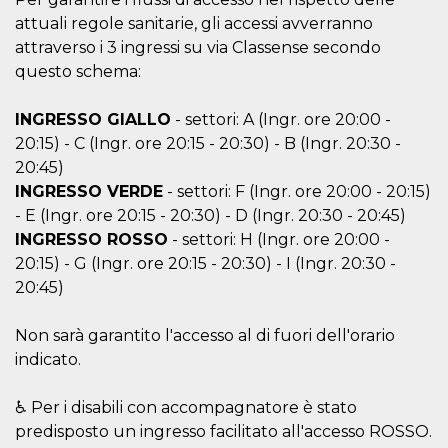
storage
attuali regole sanitarie, gli accessi avverranno
fbssls_314278995690155
Session
attraverso i 3 ingressi su via Classense secondo
storage
questo schema:
INGRESSO GIALLO
- settori: A (Ingr. ore 20:00 -
20:15) - C (Ingr. ore 20:15 - 20:30) - B (Ingr. 20:30 -
Provider /
Name
Expiration
Description
Domain
20:45)
INGRESSO VERDE
- settori: F (Ingr. ore 20:00 - 20:15)
__Secure-
.youtube.com
5 months
Provider /
Name
Expiration
Descriptio
YNID
4 weeks
Domain
- E (Ingr. ore 20:15 - 20:30) - D (Ingr. 20:30 - 20:45)
INGRESSO ROSSO
- settori: H (Ingr. ore 20:00 -
c_user
4 weeks 2
User Login 
Meta
days
Can be sess
Platform Inc.
20:15) - G (Ingr. ore 20:15 - 20:30) - I (Ingr. 20:30 -
persitent f
.facebook.com
days
20:45)
datr
1 year 11
This cookie
Meta
months
identifies t
Platform Inc.
Non sarà garantito l'accesso al di fuori dell'orario
browser
.facebook.com
connecting
indicato.
Facebook. I
directly tie
individual
♿ Per i disabili con accompagnatore è stato
Facebook t
user. Face
predisposto un ingresso facilitato all'accesso ROSSO.
reports that