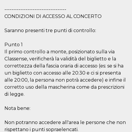
used to hel
security an
-----------------------------------
suspicious 
activity, es
CONDIZIONI DI ACCESSO AL CONCERTO
around det
of bots try
access the s
Saranno presenti tre punti di controllo:
Facebook a
the behavi
profile ass
with each d
Punto 1
cookie is d
after 10 day
Il primo controllo a monte, posizionato sulla via
cookie is a
Classense, verificherà la validità del biglietto e la
via Like an
Facebook b
correttezza della fascia oraria di accesso (es: se si ha
and tags p
on many di
un biglietto con accesso alle 20:30 e ci si presenta
websites.
alle 20:00, la persona non potrà accedere) e infine il
dpr
.facebook.com
1 week
permette d
corretto uso della mascherina come da prescrizioni
controllare 
funzione “S
di legge.
su Faceboo
pulsante “
piace”, rac
Nota bene:
le impostaz
della lingu
permettono
condividere
Non potranno accedere all'area le persone che non
pagina.
rispettano i punti sopraelencati.