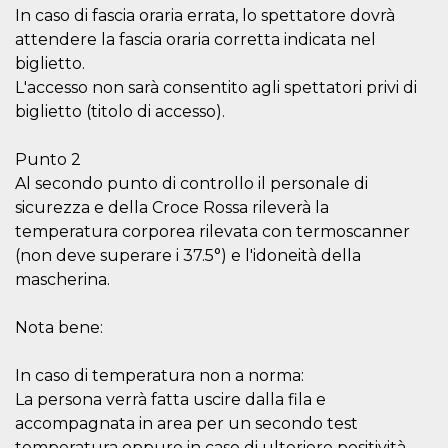
fr
2 months
Contains b
Meta
In caso di fascia oraria errata, lo spettatore dovrà
4 weeks
and user u
Platform Inc.
ID combina
.facebook.com
attendere la fascia oraria corretta indicata nel
used for ta
biglietto.
advertising
L'accesso non sarà consentito agli spettatori privi di
oo
5 years
Ad optout 
Meta
Platform Inc.
biglietto (titolo di accesso).
.facebook.com
sb
1 year 11
Facebook 
Meta
Punto 2
months
identificati
Platform Inc.
authenticat
.facebook.com
Al secondo punto di controllo il personale di
marketing,
sicurezza e della Croce Rossa rileverà la
other Face
specific fu
temperatura corporea rilevata con termoscanner
cookies.
(non deve superare i 37.5°) e l'idoneità della
usida
.facebook.com
Session
raccoglie
mascherina.
informazion
browser
dell'utente
dell'identif
Nota bene:
univoco, ut
per persona
la pubblici
In caso di temperatura non a norma:
gli utenti
La persona verrà fatta uscire dalla fila e
xs
2 months
Used to ma
Meta
4 weeks
a session
Platform Inc.
accompagnata in area per un secondo test
.facebook.com
temperatura oppure in caso di ulteriore positività