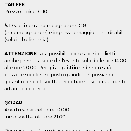
cookie
TARIFFE
banner to
Prezzo Unico: € 10
work
properly.
m
1 year 1
This cookie
Stripe
♿ Disabili con accompagnatore: € 8
month
is generally
m.stripe.com
(accompagnatore) e ingresso omaggio per il disabile
used for
performance
(solo in biglietteria)
and
optimization
of payment
processing
ATTENZIONE
: sarà possibile acquistare i biglietti
services,
anche presso la sede dell'evento solo dalle ore 14:00
facilitating
caching of
alle ore 20:00. Per gli acquisti in sede non sarà
content on
the browser
possibile scegliere il posto quindi non possiamo
to make
garantire che gli spettatori potranno sedersi accanto
pages load
faster.
ad amici o parenti.
Storage declaration
⌚
ORARI
Storage
Name
Description
Apertura cancelli: ore 20:00
type
Inizio spettacolo: ore 21:00
wpEmojiSettingsSupports
Session
storage
Per garantire i flussi di accesso nel rispetto delle
cn_uc__
Local