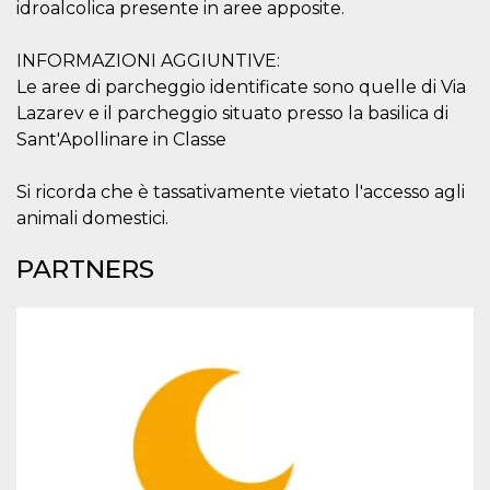
YSC
Session
This cookie 
Google LLC
idroalcolica presente in aree apposite.
by YouTube
.youtube.com
track views
embedded
INFORMAZIONI AGGIUNTIVE:
videos.
Le aree di parcheggio identificate sono quelle di Via
__Secure-ROLLOUT_TOKEN
.youtube.com
5 months
Utilizzato 
Lazarev e il parcheggio situato presso la basilica di
4 weeks
YouTube p
gestire
Sant'Apollinare in Classe
l'implemen
e la
sperimenta
delle funzio
Si ricorda che è tassativamente vietato l'accesso agli
Aiuta Goog
animali domestici.
controllare
nuove
funzionalit
PARTNERS
modifiche
dell'interfa
vengono m
agli utenti
nell'ambito 
e
implementa
graduali,
garantend
un'esperie
coerente p
determinat
utente dur
esperiment