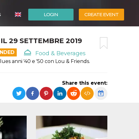
G
LOGIN
CREATE EVENT
ITALIANO
L 29 SETTEMBRE 2019
ESPAÑOL
ENDED
Food & Beverages
ues anni '40 e '50 con Lou & Friends.
Share this event: