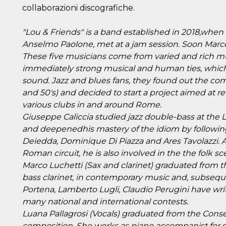
collaborazioni discografiche.
"Lou & Friends" is a band established in 2018,when 
Anselmo Paolone, met at a jam session. Soon Marco 
These five musicians come from varied and rich m
immediately strong musical and human ties, which 
sound. Jazz and blues fans, they found out the comm
and 50's) and decided to start a project aimed at r
various clubs in and around Rome.
Giuseppe Caliccia studied jazz double-bass at the 
and deepenedhis mastery of the idiom by followin
Deiedda, Dominique Di Piazza and Ares Tavolazzi. Ac
Roman circuit, he is also involved in the the folk s
Marco Luchetti (Sax and clarinet) graduated from th
bass clarinet, in contemporary music and, subsequen
Portena, Lamberto Lugli, Claudio Perugini have wr
many national and international contests.
Luana Pallagrosi (Vocals) graduated from the Conse
composition. She works as piano accompanist for 