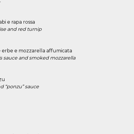
t
bi e rapa rossa
se and red turnip
e erbe e mozzarella affumicata
rb's sauce and smoked mozzarella
nzu
nd “ponzu” sauce