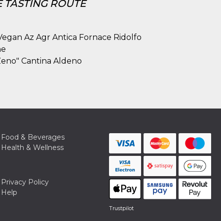
 TASTING ROUTE
 Vegan Az Agr Antica Fornace Ridolfo
ne
 Zeno" Cantina Aldeno
Food & Beverages
Health & Wellness
Privacy Policy
Help
Trustpilot