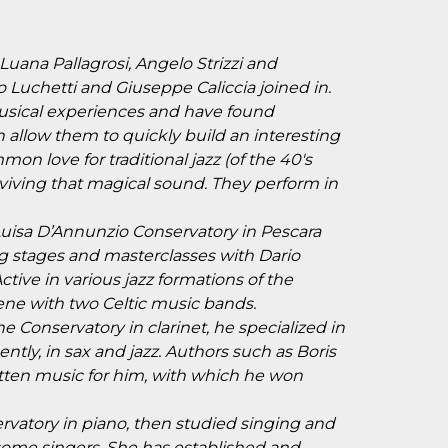
Luana Pallagrosi, Angelo Strizzi and
Luchetti and Giuseppe Caliccia joined in.
usical experiences and have found
allow them to quickly build an interesting
on love for traditional jazz (of the 40's
eviving that magical sound. They perform in
Luisa D’Annunzio Conservatory in Pescara
g stages and masterclasses with Dario
tive in various jazz formations of the
cene with two Celtic music bands.
e Conservatory in clarinet, he specialized in
tly, in sax and jazz. Authors such as Boris
itten music for him, with which he won
rvatory in piano, then studied singing and
some singers. She has established and