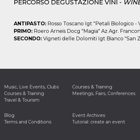
PERCORSO DEGUSTAZIONE VINI -
WINE
ing to
ervice.
lso say
oural
ociated
ANTIPASTO:
Rosso Toscano Igt "Petali Biologico -
atr
eleted
PRIMO:
Roero Arneis Docg "Magia" Az Agr. Franco
s. This
lso read
SECONDO:
Vigneti delle Dolomiti Igt Bianco "San
d other
uttons
laced
fferent
i
la
eguici
k” del
Mi
Music, Live Events, Clubs
Courses & Training
colgono
Courses & Training
Meetings, Fairs, Conferences
ioni
a e
Travel & Tourism
 di
 la
Blog
Event Archives
rowser
Terms and Conditions
Tutorial: create an event
nique
tion,
rgeted
.