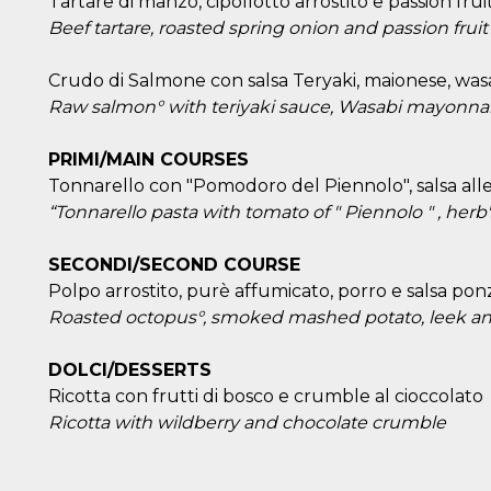
Tartare di manzo, cipollotto arrostito e passion frui
Beef tartare, roasted spring onion and passion fruit
Crudo di Salmone con salsa Teryaki, maionese, wasa
Raw salmon° with teriyaki sauce, Wasabi mayonnai
n
PRIMI/MAIN COURSES
Tonnarello con "Pomodoro del Piennolo", salsa all
cookie.
ion or
“Tonnarello pasta with tomato of " Piennolo " , he
or 30
SECONDI/SECOND COURSE
he
Polpo arrostito, purè affumicato, porro e salsa po
 to
Roasted octopus°, smoked mashed potato, leek a
t is not
d to
DOLCI/DESSERTS
he
book
Ricotta con frutti di bosco e crumble al cioccolato
 it is
Ricotta with wildberry and chocolate crumble
p with
d
login
pecially
ection