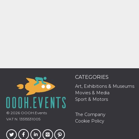
of bots try
access the s
Facebook a
the behavi
profile ass
with each d
cookie is d
after 10 day
cookie is a
via Like an
Facebook b
and tags p
on many di
websites.
dpr
.facebook.com
1 week
permette d
controllare 
funzione “S
CATEGORIES
su Faceboo
pulsante “
Art, Exhibitions & Museums
piace”, rac
Movies & Media
le impostaz
della lingu
Sport & Motors
permettono
condividere
pagina.
© 2026
OOOH.Events
The Company
VAT N. 13515531005
fr
3 months
Contains b
Meta
Cookie Policy
and user u
Platform Inc.
ID combina
.facebook.com
used for ta
advertising