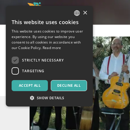
×
This website uses cookies
ITALIAN
This website uses cookies to improve user
ENGLISH
experience. By using our website you
consent to all cookies in accordance with
SPANISH
our Cookie Policy.
Read more
STRICTLY NECESSARY
TARGETING
ACCEPT ALL
DECLINE ALL
SHOW DETAILS
Strictly necessary
Targeting
Strictly necessary cookies allow core website