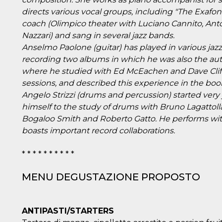
directs various vocal groups, including "The Exafon
coach (Olimpico theater with Luciano Cannito, Ant
Nazzari) and sang in several jazz bands.
Anselmo Paolone (guitar) has played in various jazz
recording two albums in which he was also the aut
where he studied with Ed McEachen and Dave Cliff
sessions, and described this experience in the book
Angelo Strizzi (drums and percussion) started very
himself to the study of drums with Bruno Lagattolla
Bogaloo Smith and Roberto Gatto. He performs with
boasts important record collaborations.
* * * * * * * * * *
MENU DEGUSTAZIONE PROPOSTO
ANTIPASTI/STARTERS