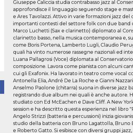
Giuseppe Caliccia studia contrabasso jazz al Conse
approfondisce il linguaggio seguendo stage e mas
e Ares Tavolazzi. Attivo in varie formazioni jazz d
importanti contesti del settore folk con due band d
Marco Luchetti (Sax e clarinetto) diplomato al Conse
clarinetto basso, nella musica contemporanea e, su
come Boris Portena, Lamberto Lugli, Claudio Perugin
quali ha vinto numerose rassegne nazionali ed inte
Luana Pallagrosi (Voce) diplomata al Conservatorio 
composizione. Lavora come pianista con alcuni cantan
cui gli Exafonix. Ha lavorato in teatro come vocal 
Antonella Elia, André De La Roche e Gianni Nazzari)
Anselmo Paolone (chitarra) suona in diverse jazz ban
registrando due album nei quali è anche autore. H
studiato con Ed McEachen e Dave Cliff. A New Yor
session e ha descritto questa esperienza nel libro "P
Angelo Strizzi (batteria e percussioni) inizia giovani
studio della batteria con Bruno Lagattolla, Bruno 
e Roberto Gatto. Si esibisce con diversi gruppi jazz,