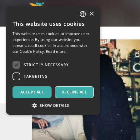
×
This website uses cookies
ITALIAN
This website uses cookies to improve user
ENGLISH
experience. By using our website you
consent to all cookies in accordance with
SPANISH
our Cookie Policy.
Read more
STRICTLY NECESSARY
TARGETING
ACCEPT ALL
DECLINE ALL
SHOW DETAILS
Strictly necessary
Targeting
Strictly necessary cookies allow core website