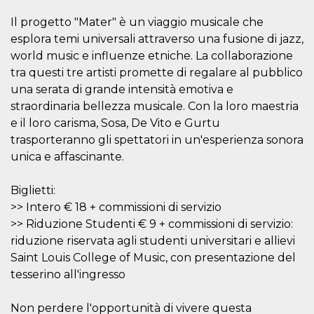
how it is
used can be
Il progetto "Mater" è un viaggio musicale che
specific to
the site, but
esplora temi universali attraverso una fusione di jazz,
a good
world music e influenze etniche. La collaborazione
example is
maintaining
tra questi tre artisti promette di regalare al pubblico
a logged-in
status for a
una serata di grande intensità emotiva e
user
straordinaria bellezza musicale. Con la loro maestria
between
pages.
e il loro carisma, Sosa, De Vito e Gurtu
m
1 year 1
This cookie
Stripe
trasporteranno gli spettatori in un'esperienza sonora
month
is generally
m.stripe.com
unica e affascinante.
used for
performance
and
optimization
Biglietti:
of payment
processing
>> Intero € 18 + commissioni di servizio
services,
>> Riduzione Studenti € 9 + commissioni di servizio:
facilitating
caching of
riduzione riservata agli studenti universitari e allievi
content on
the browser
Saint Louis College of Music, con presentazione del
to make
tesserino all'ingresso
pages load
faster.
CookieScriptConsent
4 weeks 2
This cookie
CookieScript
Non perdere l'opportunità di vivere questa
days
is used by
oooh.events