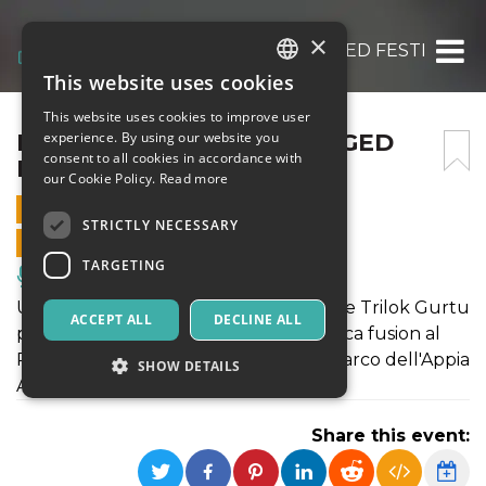
×
MATER @ ROMA UNPLUGGED FESTIVAL 20
This website uses cookies
ITALIAN
This website uses cookies to improve user
ENGLISH
MATER @ ROMA UNPLUGGED
experience. By using our website you
consent to all cookies in accordance with
FESTIVAL 2024
SPANISH
our Cookie Policy.
Read more
12 JULY 2024 - 21:00
STRICTLY NECESSARY
ONLINE SALES ENDED
TARGETING
Music, Live Events, Clubs
Unisciti a Omar Sosa, Maria Pia De Vito e Trilok Gurtu
ACCEPT ALL
DECLINE ALL
per una serata indimenticabile di musica fusion al
Roma Unplugged Festival 2024 nel Parco dell'Appia
SHOW DETAILS
Antica! Acquista ora!
Share this event:
Strictly necessary
Targeting
Strictly necessary cookies allow core website