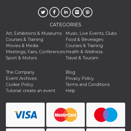
and bots. T
beneficial f
website, in
to make va
reports on 
of their we
CATEGORIES
_cfuvid
.hubspot.com
Session
This cookie
Art, Exhibitions & Museums
Music, Live Events, Clubs
used for p
of tracking
Courses & Training
Food & Beverages
across sess
Movies & Media
Courses & Training
optimize u
experience
Meetings, Fairs, Conferences
Health & Wellness
maintainin
Sport & Motors
Travel & Tourism
session
consistenc
providing
personaliz
The Company
Blog
services.
Event Archives
Privacy Policy
YSC
Session
This cookie 
Google LLC
Cookie Policy
Terms and Conditions
by YouTube
.youtube.com
Tutorial: create an event
Help
track views
embedded
videos.
VISITOR_INFO1_LIVE
5 months
This cookie 
Google LLC
4 weeks
by Youtube
.youtube.com
keep track 
preferences
Youtube vi
embedded 