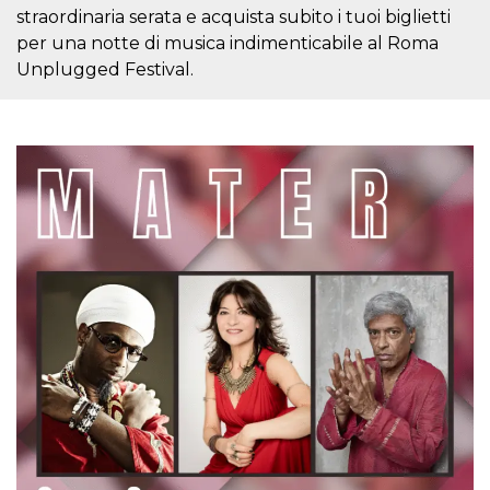
Cookie-
straordinaria serata e acquista subito i tuoi biglietti
Script.com
per una notte di musica indimenticabile al Roma
service to
remember
Unplugged Festival.
visitor
cookie
consent
preferences.
It is
necessary
for Cookie-
Script.com
cookie
banner to
work
properly.
Storage declaration
Storage
Name
Description
type
fbssls_314278995690155
Session
storage
wpEmojiSettingsSupports
Session
storage
cn_uc__
Local
storage