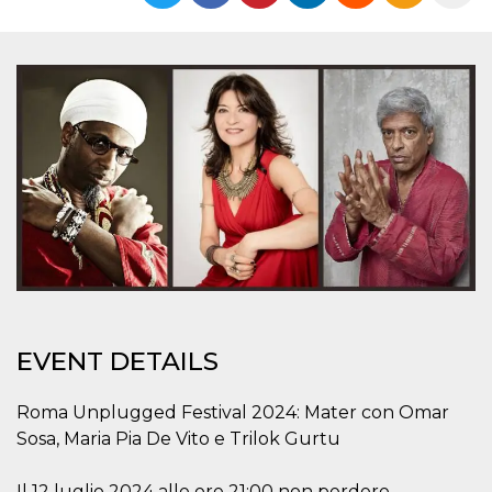
functionality such as user login and account
management. The website cannot be used
properly without strictly necessary cookies.
Provider /
Name
Expiration
Description
Domain
cf_clearance
1 year
This cookie
Cloudflare,
is used by
Inc.
the
.oooh.events
CloudFlare
service to
identify
trusted web
traffic and
override any
security
restrictions
based on
the visitor's
IP address. It
is essential
EVENT DETAILS
for
supporting a
website's
security
Roma Unplugged Festival 2024: Mater con Omar
features and
Sosa, Maria Pia De Vito e Trilok Gurtu
in providing
protection
against
malicious
Il 12 luglio 2024 alle ore 21:00 non perdere