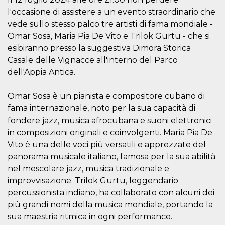
visitors.
l'occasione di assistere a un evento straordinario che
wordpress_test_cookie
Session
Used on
Automattic
vede sullo stesso palco tre artisti di fama mondiale -
sites built
Inc.
with
.oooh.events
Omar Sosa, Maria Pia De Vito e Trilok Gurtu - che si
Wordpress.
esibiranno presso la suggestiva Dimora Storica
Tests
whether or
Casale delle Vignacce all'interno del Parco
not the
browser has
dell'Appia Antica.
cookies
enabled
Omar Sosa è un pianista e compositore cubano di
PHPSESSID
Session
Cookie
PHP.net
generated
oooh.events
fama internazionale, noto per la sua capacità di
by
applications
fondere jazz, musica afrocubana e suoni elettronici
based on
in composizioni originali e coinvolgenti. Maria Pia De
the PHP
language.
Vito è una delle voci più versatili e apprezzate del
This is a
general
panorama musicale italiano, famosa per la sua abilità
purpose
identifier
nel mescolare jazz, musica tradizionale e
used to
improvvisazione. Trilok Gurtu, leggendario
maintain
user session
percussionista indiano, ha collaborato con alcuni dei
variables. It
is normally a
più grandi nomi della musica mondiale, portando la
random
sua maestria ritmica in ogni performance.
generated
number,