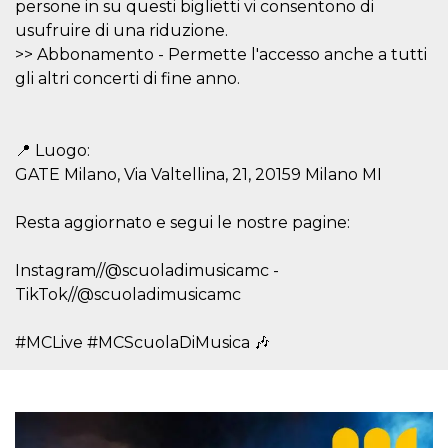
persone in su questi biglietti vi consentono di
usufruire di una riduzione.
>> Abbonamento - Permette l'accesso anche a tutti
gli altri concerti di fine anno.
Provider /
Name
Expiration
Descriptio
Domain
📍 Luogo:
GATE Milano, Via Valtellina, 21, 20159 Milano MI
c_user
4 weeks 2
User Login 
Meta
days
Can be sess
Platform Inc.
persitent f
.facebook.com
days
Resta aggiornato e segui le nostre pagine:
datr
2 years
This cookie
Meta
identifies t
Platform Inc.
Instagram//@scuoladimusicamc -
browser
.facebook.com
connecting
TikTok//@scuoladimusicamc
Facebook. I
directly tie
individual
#MCLive #MCScuolaDiMusica 🎶
Facebook t
user. Face
reports that
used to hel
security an
suspicious 
activity, es
around det