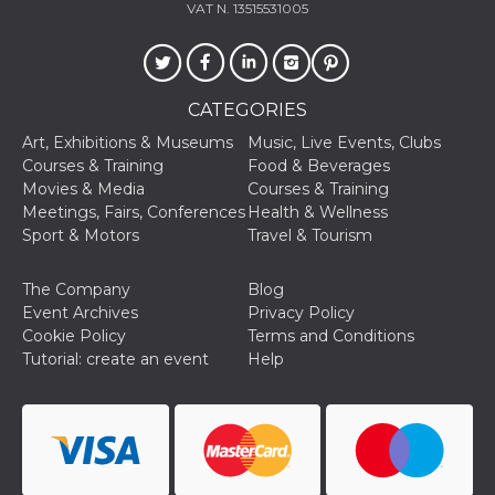
sites;it can
VAT N. 13515531005
determine
whether th
website visi
using the 
old version
Youtube int
CATEGORIES
VISITOR_PRIVACY_METADATA
5 months
This cookie
YouTube
Art, Exhibitions & Museums
Music, Live Events, Clubs
4 weeks
used to sto
.youtube.com
user's cons
Courses & Training
Food & Beverages
and privac
Movies & Media
Courses & Training
choices for 
interaction
Meetings, Fairs, Conferences
Health & Wellness
the site. It
Sport & Motors
Travel & Tourism
data on th
visitor's co
regarding v
privacy pol
The Company
Blog
and setting
Event Archives
Privacy Policy
ensuring th
their prefe
Cookie Policy
Terms and Conditions
are honore
Tutorial: create an event
Help
future sess
__Secure-ROLLOUT_TOKEN
.youtube.com
5 months
Utilizzato 
4 weeks
YouTube p
gestire
l'implemen
e la
sperimenta
delle funzio