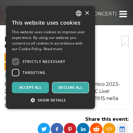
×
MC LIVE – SABATO SERA – CONCERTI DI FI
This website uses cookies
ITALIAN
This website uses cookies to improve user
ENGLISH
MC LIVE – SABATO SERA –
experience. By using our website you
consent to all cookies in accordance with
CONCERTI DI FINE ANNO
SPANISH
our Cookie Policy.
Read more
8 JUNE 2024 - 19:15
STRICTLY NECESSARY
ONLINE SALES ENDED
TARGETING
Music, Live Events, Clubs
Festeggiamo la fine dell'Anno Accademico 2023-
ACCEPT ALL
DECLINE ALL
2024 della Scuola MC con i concerti MC Live!
Il concerto del sabato sera inizierà alle 19:15 nella
SHOW DETAILS
Sala POP del GATE MILANO.
Share this event:
Strictly necessary
Targeting
Strictly necessary cookies allow core website