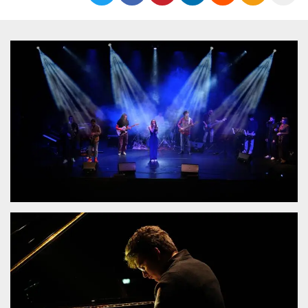
functionality such as user login and account
management. The website cannot be used
properly without strictly necessary cookies.
Provider /
Name
Expiration
Description
Domain
cf_clearance
1 year
This cookie
Cloudflare,
is used by
Inc.
the
.oooh.events
CloudFlare
service to
identify
trusted web
traffic and
override any
security
restrictions
based on
the visitor's
IP address. It
is essential
for
supporting a
website's
security
features and
in providing
protection
against
malicious