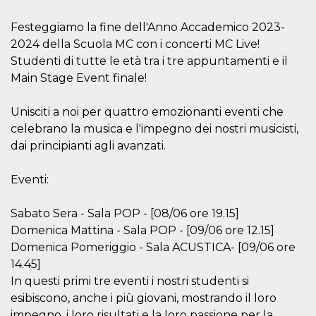
how it is
used can be
Festeggiamo la fine dell'Anno Accademico 2023-
specific to
the site, but
2024 della Scuola MC con i concerti MC Live!
a good
example is
Studenti di tutte le età tra i tre appuntamenti e il
maintaining
Main Stage Event finale!
a logged-in
status for a
user
between
Unisciti a noi per quattro emozionanti eventi che
pages.
celebrano la musica e l'impegno dei nostri musicisti,
m
1 year 1
This cookie
Stripe
dai principianti agli avanzati.
month
is generally
m.stripe.com
used for
performance
and
Eventi:
optimization
of payment
processing
Sabato Sera - Sala POP - [08/06 ore 19.15]
services,
facilitating
Domenica Mattina - Sala POP - [09/06 ore 12.15]
caching of
content on
Domenica Pomeriggio - Sala ACUSTICA- [09/06 ore
the browser
14.45]
to make
pages load
In questi primi tre eventi i nostri studenti si
faster.
esibiscono, anche i più giovani, mostrando il loro
CookieScriptConsent
4 weeks 2
This cookie
CookieScript
impegno, i loro risultati e la loro passione per la
days
is used by
oooh.events