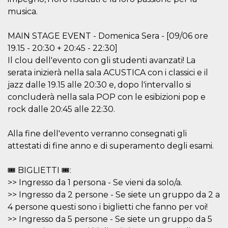
Cookie-
musica.
Script.com
service to
remember
MAIN STAGE EVENT - Domenica Sera - [09/06 ore
visitor
cookie
19.15 - 20:30 + 20:45 - 22:30]
consent
preferences.
Il clou dell'evento con gli studenti avanzati! La
It is
necessary
serata inizierà nella sala ACUSTICA con i classici e il
for Cookie-
jazz dalle 19.15 alle 20:30 e, dopo l'intervallo si
Script.com
cookie
concluderà nella sala POP con le esibizioni pop e
banner to
work
rock dalle 20:45 alle 22:30.
properly.
Storage declaration
Alla fine dell'evento verranno consegnati gli
attestati di fine anno e di superamento degli esami.
Storage
Name
Description
type
🎟 BIGLIETTI 🎟:
fbssls_314278995690155
Session
storage
>> Ingresso da 1 persona - Se vieni da solo/a.
wpEmojiSettingsSupports
Session
>> Ingresso da 2 persone - Se siete un gruppo da 2 a
storage
4 persone questi sono i biglietti che fanno per voi!
cn_uc__
Local
>> Ingresso da 5 persone - Se siete un gruppo da 5
storage