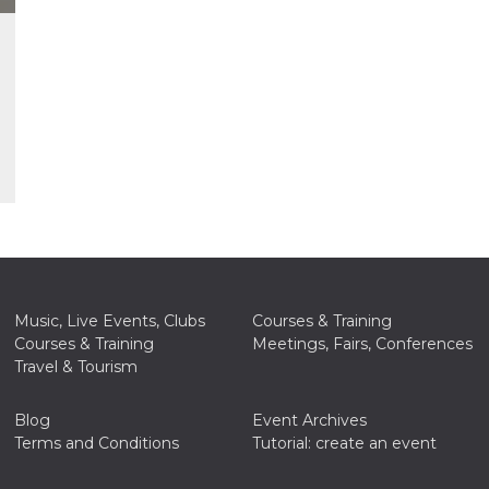
Music, Live Events, Clubs
Courses & Training
Courses & Training
Meetings, Fairs, Conferences
Travel & Tourism
Blog
Event Archives
Terms and Conditions
Tutorial: create an event