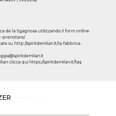
ca de la Sgagnosa utilizzando il form online
er-prenotare/
ate su http://spiritdemilan.it/la-fabbrica-
eggia@spiritdemilan.it
lan clicca qui https://spiritdemilan.it/faq
ZER