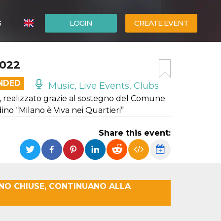
G
LOGIN
CREATE EVENT
ITALIANO
2022
ESPAÑOL
ENDED
Music, Live Events, Clubs
jazz, realizzato grazie al sostegno del Comune
ino “Milano è Viva nei Quartieri”
Share this event:
ONO CHIUSE, CONTINUANO ALLA