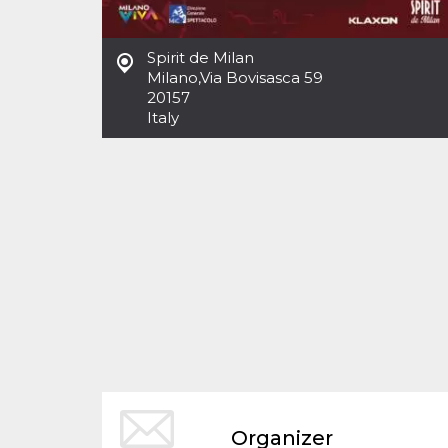
Spirit de Milan
Milano
,
Via Bovisasca 59
20157
Italy
Organizer