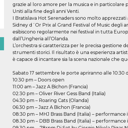
grazie al loro amore per la musica e in particolare pe
Uniti alla fine degli anni Venti.
I Bratislava Hot Serenaders sono molto apprezzati a
Sidney d´Or Prix al Grand Festival of Music degli an
esibiscono regolarmente nei festival in tutta Europ
dall’Ungheria all’Olanda.
L’orchestra si caratterizza per le precisa gestione d
strumenti storici. Il risultato è una esperienza artis
è capace di incantare sia la scena nazionale che qu
Sabato 17 settembre le porte apriranno alle 10:30 
10:30 pm – Doors open
11:00 am – Jazz A Bichon (Francia)
02:30 pm – Oliver River Gess Band (Italia)
04:30 pm – Roaring Cats (Olanda)
06:30 pm – Jazz A Bichon (Francia)
08:30 pm – MHJ Brass Band (Italia) – performance it
08.30 pm – DBB Brass Band (Italia) – performance it
09.30 pm. – 78rpm Dj Set by Giorgio Nikola Rigas N