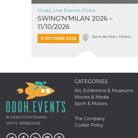
Music, Live Events, Clubs
SWING’N’MILAN 2026 –
11/10/2026
Spirit de Milan, Milano
11 OCTOBER 2026
CATEGORIES
Art, Exhibitions & Museums
Movies & Media
Sport & Motors
© 2026
OOOH.Events
The Company
VAT N. 13515531005
Cookie Policy