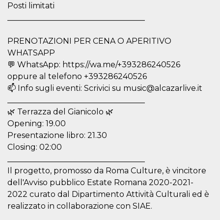
Posti limitati
how it is
used can be
___________________________________
specific to
the site, but
a good
example is
PRENOTAZIONI PER CENA O APERITIVO
maintaining
WHATSAPP
a logged-in
status for a
💬 WhatsApp: https://wa.me/+393286240526
user
between
oppure al telefono +393286240526
pages.
📫 Info sugli eventi: Scrivici su music@alcazarlive.it
m
1 year 1
This cookie
Stripe
___________________________________
month
is generally
m.stripe.com
used for
🌿 Terrazza del Gianicolo 🌿
performance
Opening: 19.00
and
optimization
Presentazione libro: 21.30
of payment
processing
Closing: 02:00
services,
facilitating
___________________________________
caching of
Il progetto, promosso da Roma Culture, è vincitore
content on
the browser
dell'Avviso pubblico Estate Romana 2020-2021-
to make
pages load
2022 curato dal Dipartimento Attività Culturali ed è
faster.
realizzato in collaborazione con SIAE.
CookieScriptConsent
4 weeks 2
This cookie
CookieScript
days
is used by
oooh.events