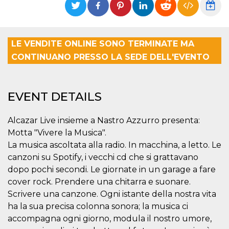
functionality such as user login and account
management. The website cannot be used
properly without strictly necessary cookies.
Provider /
LE VENDITE ONLINE SONO TERMINATE MA
Name
Expiration
Description
Domain
CONTINUANO PRESSO LA SEDE DELL'EVENTO
cf_clearance
1 year
This cookie
Cloudflare,
is used by
Inc.
the
.oooh.events
CloudFlare
service to
EVENT DETAILS
identify
trusted web
traffic and
override any
Alcazar Live insieme a Nastro Azzurro presenta:
security
Motta "Vivere la Musica".
restrictions
based on
La musica ascoltata alla radio. In macchina, a letto. Le
the visitor's
IP address. It
canzoni su Spotify, i vecchi cd che si grattavano
is essential
dopo pochi secondi. Le giornate in un garage a fare
for
supporting a
cover rock. Prendere una chitarra e suonare.
website's
security
Scrivere una canzone. Ogni istante della nostra vita
features and
in providing
ha la sua precisa colonna sonora; la musica ci
protection
accompagna ogni giorno, modula il nostro umore,
against
malicious