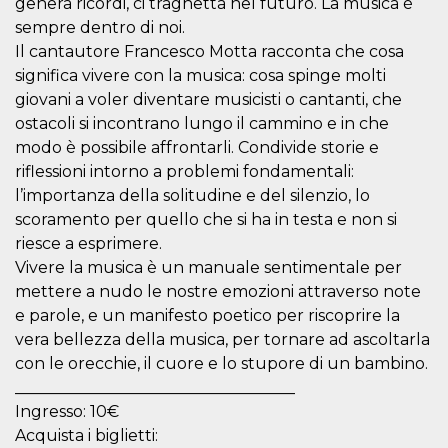
genera ricordi, ci traghetta nel futuro. La musica è
visitors.
sempre dentro di noi.
wordpress_test_cookie
Session
Used on
Automattic
Il cantautore Francesco Motta racconta che cosa
sites built
Inc.
with
.oooh.events
significa vivere con la musica: cosa spinge molti
Wordpress.
Tests
giovani a voler diventare musicisti o cantanti, che
whether or
ostacoli si incontrano lungo il cammino e in che
not the
browser has
modo è possibile affrontarli. Condivide storie e
cookies
enabled
riflessioni intorno a problemi fondamentali:
PHPSESSID
Session
Cookie
l’importanza della solitudine e del silenzio, lo
PHP.net
generated
oooh.events
scoramento per quello che si ha in testa e non si
by
applications
riesce a esprimere.
based on
the PHP
Vivere la musica è un manuale sentimentale per
language.
mettere a nudo le nostre emozioni attraverso note
This is a
general
e parole, e un manifesto poetico per riscoprire la
purpose
identifier
vera bellezza della musica, per tornare ad ascoltarla
used to
maintain
con le orecchie, il cuore e lo stupore di un bambino.
user session
___________________________________
variables. It
is normally a
Ingresso: 10€
random
generated
Acquista i biglietti:
number,