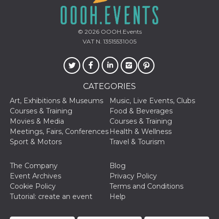
and bots. T
beneficial f
website, in
to make va
reports on 
© 2026
OOOH.Events
of their we
VAT N. 13515531005
_cfuvid
.hubspot.com
Session
This cookie
used for p
of tracking
across sess
optimize u
experience
CATEGORIES
maintainin
session
Art, Exhibitions & Museums
Music, Live Events, Clubs
consistenc
Courses & Training
Food & Beverages
providing
personaliz
Movies & Media
Courses & Training
services.
Meetings, Fairs, Conferences
Health & Wellness
YSC
Session
This cookie 
Google LLC
Sport & Motors
Travel & Tourism
by YouTube
.youtube.com
track views
embedded
The Company
Blog
videos.
Event Archives
Privacy Policy
VISITOR_INFO1_LIVE
5 months
This cookie 
Google LLC
Cookie Policy
Terms and Conditions
4 weeks
by Youtube
.youtube.com
keep track 
Tutorial: create an event
Help
preferences
Youtube vi
embedded 