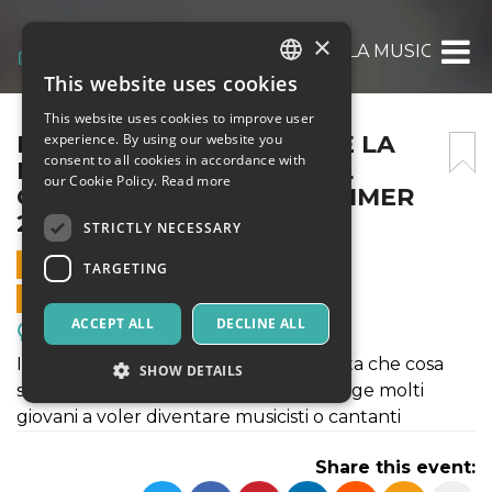
×
MOTTA PRESENTA VIVERE LA MUSICA @ T
This website uses cookies
ITALIAN
This website uses cookies to improve user
ENGLISH
MOTTA PRESENTA VIVERE LA
experience. By using our website you
consent to all cookies in accordance with
MUSICA @ TERRAZZA DEL
SPANISH
our Cookie Policy.
Read more
GIANICOLO ALCAZAR SUMMER
29/09/21
STRICTLY NECESSARY
29 SEPTEMBER 2021 - 20:00
TARGETING
ONLINE SALES ENDED
ACCEPT ALL
DECLINE ALL
Meetings, Fairs, Conferences
Il cantautore Francesco Motta racconta che cosa
SHOW DETAILS
significa vivere con la musica: cosa spinge molti
giovani a voler diventare musicisti o cantanti
Strictly necessary
Targeting
Share this event:
Strictly necessary cookies allow core website