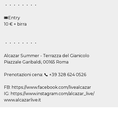
Cookie-
・・・・・・・・
Script.com
service to
remember
🎟Entry
visitor
cookie
10 € + birra
consent
preferences.
It is
necessary
for Cookie-
・・・・・・・・
Script.com
cookie
banner to
work
Alcazar Summer - Terrazza del Gianicolo
properly.
Piazzale Garibaldi, 00165 Roma
Storage declaration
Prenotazioni cena: 📞 +39 328 624 0526
Storage
Name
Description
type
FB: https://www.facebook.com/livealcazar
fbssls_314278995690155
Session
storage
IG: https://www.instagram.com/alcazar_live/
www.alcazarlive.it
wpEmojiSettingsSupports
Session
storage
cn_uc__
Local
storage