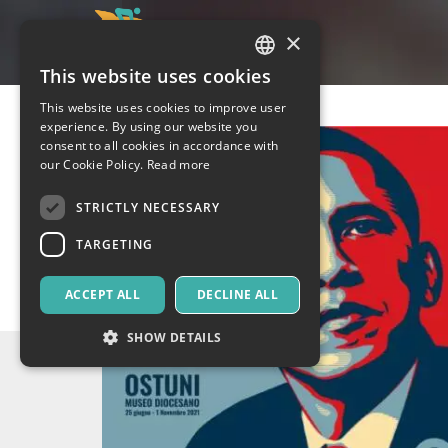
×
This website uses cookies
ITALIAN
This website uses cookies to improve user
ENGLISH
experience. By using our website you
consent to all cookies in accordance with
SPANISH
our Cookie Policy.
Read more
STRICTLY NECESSARY
TARGETING
ACCEPT ALL
DECLINE ALL
SHOW DETAILS
Strictly necessary
Targeting
Strictly necessary cookies allow core website