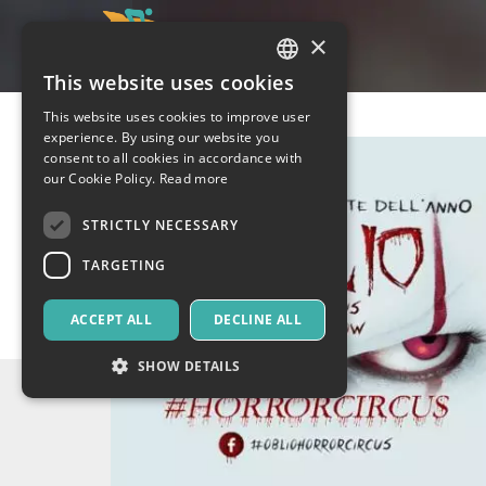
×
This website uses cookies
ITALIAN
This website uses cookies to improve user
ENGLISH
experience. By using our website you
consent to all cookies in accordance with
SPANISH
our Cookie Policy.
Read more
STRICTLY NECESSARY
TARGETING
ACCEPT ALL
DECLINE ALL
SHOW DETAILS
Strictly necessary
Targeting
Strictly necessary cookies allow core website