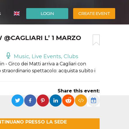
G
LOGIN
CREATE EVENT
ITALIANO
 @CAGLIARI L’ 1 MARZO
ESPAÑOL
Music, Live Events, Clubs
 - Circo dei Matti arriva a Cagliari con
straordinario spettacolo: acquista subito i
Share this event:
NTINUANO PRESSO LA SEDE