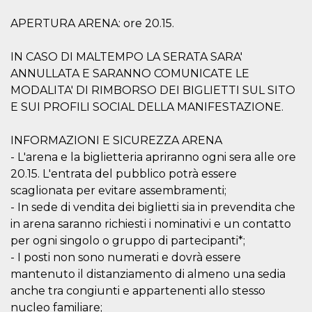
cookie
banner to
APERTURA ARENA: ore 20.15.
work
properly.
IN CASO DI MALTEMPO LA SERATA SARA'
m
1 year 1
This cookie
Stripe
month
is generally
m.stripe.com
ANNULLATA E SARANNO COMUNICATE LE
used for
performance
MODALITA' DI RIMBORSO DEI BIGLIETTI SUL SITO
and
E SUI PROFILI SOCIAL DELLA MANIFESTAZIONE.
optimization
of payment
processing
services,
INFORMAZIONI E SICUREZZA ARENA
facilitating
caching of
- L'arena e la biglietteria apriranno ogni sera alle ore
content on
20.15. L'entrata del pubblico potrà essere
the browser
to make
scaglionata per evitare assembramenti;
pages load
faster.
- In sede di vendita dei biglietti sia in prevendita che
in arena saranno richiesti i nominativi e un contatto
Storage declaration
per ogni singolo o gruppo di partecipanti*;
Storage
- I posti non sono numerati e dovrà essere
Name
Description
type
mantenuto il distanziamento di almeno una sedia
wpEmojiSettingsSupports
Session
anche tra congiunti e appartenenti allo stesso
storage
nucleo familiare;
cn_uc__
Local