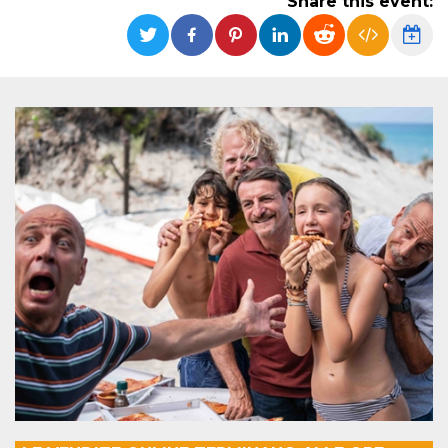
Share this event:
Strictly necessary
Targeting
Unclassified
Strictly necessary cookies allow core website
functionality such as user login and account
management. The website cannot be used
properly without strictly necessary cookies.
Provider /
Name
Expiration
Description
Domain
cf_clearance
1 year
This cookie
Cloudflare,
is used by
Inc.
the
.oooh.events
CloudFlare
service to
identify
trusted web
traffic and
override any
security
restrictions
based on
the visitor's
IP address. It
is essential
for
supporting a
website's
security