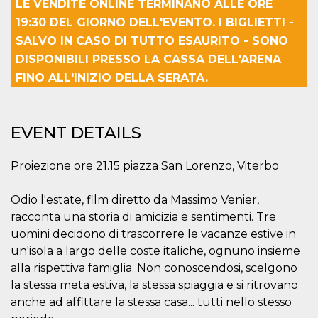
LE VENDITE ONLINE TERMINANO ALLE ORE
features and
in providing
19:30 DEL GIORNO DELL'EVENTO. I BIGLIETTI -
protection
against
SALVO IN CASO DI TUTTO ESAURITO - SONO
malicious
visitors.
DISPONIBILI PRESSO LA CASSA DELL'ARENA
wordpress_test_cookie
Session
Used on
FINO ALL'INIZIO DELLA SERATA.
Automattic
sites built
Inc.
with
.oooh.events
Wordpress.
Tests
whether or
EVENT DETAILS
not the
browser has
cookies
Proiezione ore 21.15 piazza San Lorenzo, Viterbo
enabled
PHPSESSID
Session
Cookie
PHP.net
generated
oooh.events
Odio l'estate, film diretto da Massimo Venier,
by
racconta una storia di amicizia e sentimenti. Tre
applications
based on
uomini decidono di trascorrere le vacanze estive in
the PHP
language.
un'isola a largo delle coste italiche, ognuno insieme
This is a
general
alla rispettiva famiglia. Non conoscendosi, scelgono
purpose
la stessa meta estiva, la stessa spiaggia e si ritrovano
identifier
used to
anche ad affittare la stessa casa... tutti nello stesso
maintain
user session