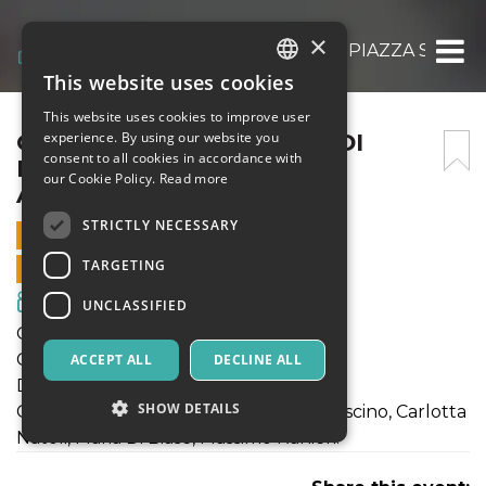
×
ODIO L’ESTATE @ARENA DI PIAZZA SAN L
This website uses cookies
ITALIAN
This website uses cookies to improve user
ENGLISH
ODIO L’ESTATE @ARENA DI
experience. By using our website you
consent to all cookies in accordance with
PIAZZA SAN LORENZO 24
SPANISH
our Cookie Policy.
Read more
AGOSTO 2020
STRICTLY NECESSARY
24 AUGUST 2020 - 21:15
TARGETING
ONLINE SALES ENDED
Movies & Media
UNCLASSIFIED
ODIO L'ESTATE
Commedia (Italia, 2020; 110')
ACCEPT ALL
DECLINE ALL
Di Massimo Venier
SHOW DETAILS
Con Aldo, Giovanni, Giacomo, Lucia Mascino, Carlotta
Natoli, Maria Di Biase, Massimo Ranieri.