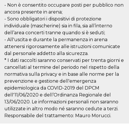
storage
- Non è consentito occupare posti per pubblico non
ancora presente in arena;
fbssls_314278995690155
Session
storage
- Sono obbligatori i dispositivi di protezione
individuale (mascherine) sia in fila, sia all’interno
dell’area concerti tranne quando si è seduti;
- All'uscita e durante la permanenza in arena
Provider /
Name
Expiration
Description
attenersi rigorosamente alle istruzioni comunicate
Domain
dal personale addetto alla sicurezza.
__Secure-
.youtube.com
5 months
Provider /
Name
Expiration
Descriptio
* I dati raccolti saranno conservati per trenta giorni e
YNID
4 weeks
Domain
cancellati al termine del periodo nel rispetto della
c_user
4 weeks 2
User Login 
Meta
normativa sulla privacy e in base alle norme per la
days
Can be sess
Platform Inc.
persitent f
.facebook.com
prevenzione e gestione dell'emergenza
days
epidemiologica da COVID-2019 del DPCM
datr
1 year 11
This cookie
Meta
months
identifies t
dell'11/06/2020 e dell’Ordinanza Regionale del
Platform Inc.
browser
.facebook.com
13/06/2020. Le informazioni personali non saranno
connecting
Facebook. I
utilizzate in altro modo né saranno cedute a terzi.
directly tie
individual
Responsabile del trattamento: Mauro Morucci.
Facebook t
user. Face
reports that