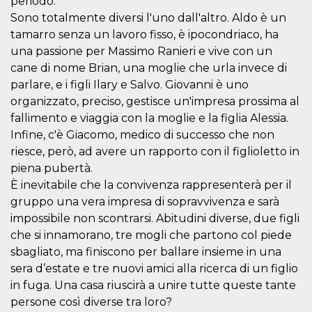
periodo.
variables. It
Sono totalmente diversi l'uno dall'altro. Aldo è un
is normally a
random
tamarro senza un lavoro fisso, è ipocondriaco, ha
generated
number,
una passione per Massimo Ranieri e vive con un
how it is
used can be
cane di nome Brian, una moglie che urla invece di
specific to
parlare, e i figli Ilary e Salvo. Giovanni è uno
the site, but
a good
organizzato, preciso, gestisce un'impresa prossima al
example is
maintaining
fallimento e viaggia con la moglie e la figlia Alessia.
a logged-in
Infine, c'è Giacomo, medico di successo che non
status for a
user
riesce, però, ad avere un rapporto con il figlioletto in
between
pages.
piena pubertà.
CookieScriptConsent
4 weeks 2
This cookie
È inevitabile che la convivenza rappresenterà per il
CookieScript
days
is used by
oooh.events
gruppo una vera impresa di sopravvivenza e sarà
Cookie-
Script.com
impossibile non scontrarsi. Abitudini diverse, due figli
service to
remember
che si innamorano, tre mogli che partono col piede
visitor
sbagliato, ma finiscono per ballare insieme in una
cookie
consent
sera d’estate e tre nuovi amici alla ricerca di un figlio
preferences.
It is
in fuga. Una casa riuscirà a unire tutte queste tante
necessary
for Cookie-
persone così diverse tra loro?
Script.com