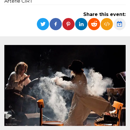
Arterie CIRT
functionality such as user login and account
management. The website cannot be used
properly without strictly necessary cookies.
Share this event:
Provider /
Name
Expiration
Description
Domain
cf_clearance
1 year
This cookie
Cloudflare,
is used by
Inc.
the
.oooh.events
CloudFlare
service to
identify
trusted web
traffic and
override any
security
restrictions
based on
the visitor's
IP address. It
is essential
for
supporting a
website's
security
features and
in providing
protection
against
malicious