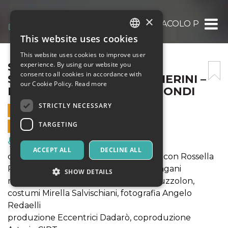
×
SENZA FILTRO. UNO SPETTACOLO PER AL
This website uses cookies
ITALIAN
This website uses cookies to improve user
ENGLISH
SENZA FILTRO. UNO
experience. By using our website you
consent to all cookies in accordance with
SPETTACOLO PER ALDA MERINI –
SPANISH
our Cookie Policy.
Read more
RASSEGNA POETI&VAGABONDI
STRICTLY NECESSARY
5 APRIL 2024 - 21:00
TARGETING
ONLINE SALES ENDED
Music, Live Events, Clubs
ACCEPT ALL
DECLINE ALL
di Fabrizio Visconti, Rossella Rapisarda, con Rossella
Rapisarda e musiche dal vivo Marco Pagani
SHOW DETAILS
regia Fabrizio Visconti, scene Marco Muzzolon,
costumi Mirella Salvischiani, fotografia Angelo
Redaelli
Strictly necessary
Targeting
produzione Eccentrici Dadarò, coproduzione
Strictly necessary cookies allow core website