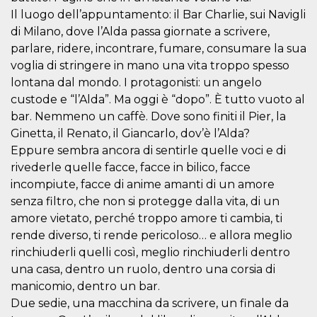
Cookie-
Il luogo dell’appuntamento: il Bar Charlie, sui Navigli
Script.com
service to
di Milano, dove l’Alda passa giornate a scrivere,
remember
parlare, ridere, incontrare, fumare, consumare la sua
visitor
cookie
voglia di stringere in mano una vita troppo spesso
consent
preferences.
lontana dal mondo. I protagonisti: un angelo
It is
custode e “l’Alda”. Ma oggi è “dopo”. È tutto vuoto al
necessary
for Cookie-
bar. Nemmeno un caffè. Dove sono finiti il Pier, la
Script.com
cookie
Ginetta, il Renato, il Giancarlo, dov’è l’Alda?
banner to
work
Eppure sembra ancora di sentirle quelle voci e di
properly.
rivederle quelle facce, facce in bilico, facce
Storage declaration
incompiute, facce di anime amanti di un amore
senza filtro, che non si protegge dalla vita, di un
Storage
Name
Description
amore vietato, perché troppo amore ti cambia, ti
type
rende diverso, ti rende pericoloso… e allora meglio
fbssls_314278995690155
Session
storage
rinchiuderli quelli così, meglio rinchiuderli dentro
una casa, dentro un ruolo, dentro una corsia di
wpEmojiSettingsSupports
Session
storage
manicomio, dentro un bar.
cn_uc__
Local
Due sedie, una macchina da scrivere, un finale da
storage