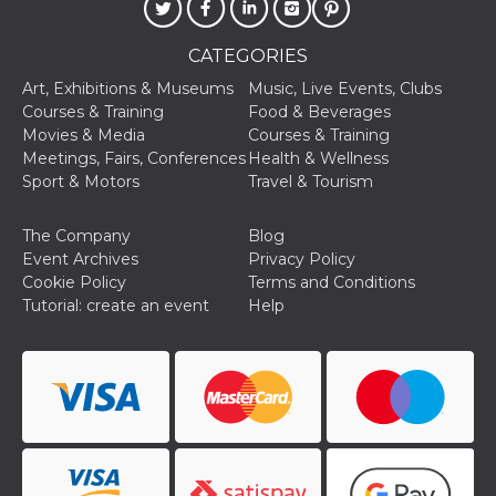
Aiuta Goog
controllare
nuove
CATEGORIES
funzionalit
modifiche
dell'interfa
Art, Exhibitions & Museums
Music, Live Events, Clubs
vengono m
Courses & Training
Food & Beverages
agli utenti
nell'ambito 
Movies & Media
Courses & Training
e
Meetings, Fairs, Conferences
Health & Wellness
implementa
graduali,
Sport & Motors
Travel & Tourism
garantend
un'esperie
coerente p
The Company
Blog
determinat
utente dur
Event Archives
Privacy Policy
esperiment
Cookie Policy
Terms and Conditions
Tutorial: create an event
Help