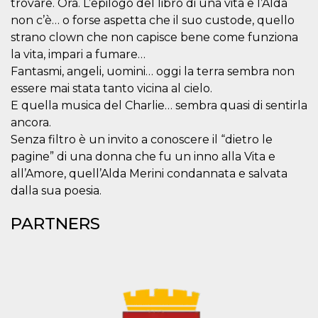
trovare. Ora. L’epilogo del libro di una vita e l’Alda
non c’è… o forse aspetta che il suo custode, quello
strano clown che non capisce bene come funziona
la vita, impari a fumare…
Fantasmi, angeli, uomini… oggi la terra sembra non
essere mai stata tanto vicina al cielo.
Provider /
Name
Expiration
Descriptio
Domain
E quella musica del Charlie… sembra quasi di sentirla
ancora.
c_user
4 weeks 2
User Login 
Meta
days
Can be sess
Platform Inc.
Senza filtro è un invito a conoscere il “dietro le
persitent f
.facebook.com
days
pagine” di una donna che fu un inno alla Vita e
all’Amore, quell’Alda Merini condannata e salvata
datr
2 years
This cookie
Meta
identifies t
Platform Inc.
dalla sua poesia.
browser
.facebook.com
connecting
Facebook. I
PARTNERS
directly tie
individual
Facebook t
user. Face
reports that
used to hel
security an
suspicious 
activity, es
around det