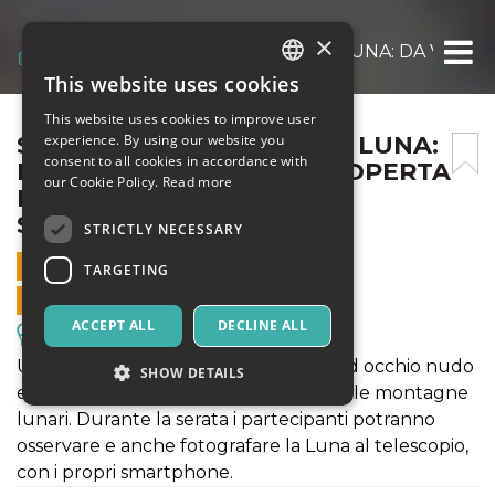
×
SOTTO IL FASCINO DELLA LUNA: DA VILLA
This website uses cookies
ITALIAN
This website uses cookies to improve user
ENGLISH
SOTTO IL FASCINO DELLA LUNA:
experience. By using our website you
consent to all cookies in accordance with
DA VILLA MIRTO ALLA SCOPERTA
SPANISH
our Cookie Policy.
Read more
DEI SEGRETI DEL NOSTRO
SATELLITE NATURALE
STRICTLY NECESSARY
27 MAY 2023 - 21:00
TARGETING
ONLINE SALES ENDED
ACCEPT ALL
DECLINE ALL
Excursions & Guided Tours
Una serata dedicata all’osservazione ad occhio nudo
SHOW DETAILS
e al telescopio delle costellazioni e delle montagne
lunari. Durante la serata i partecipanti potranno
osservare e anche fotografare la Luna al telescopio,
Strictly necessary
Targeting
con i propri smartphone.
Strictly necessary cookies allow core website