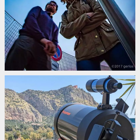
how it is
used can be
specific to
the site, but
a good
example is
maintaining
a logged-in
status for a
user
between
pages.
m
1 year 1
This cookie
Stripe
month
is generally
m.stripe.com
used for
performance
and
optimization
of payment
processing
services,
facilitating
caching of
content on
the browser
to make
pages load
faster.
CookieScriptConsent
4 weeks 2
This cookie
CookieScript
days
is used by
oooh.events