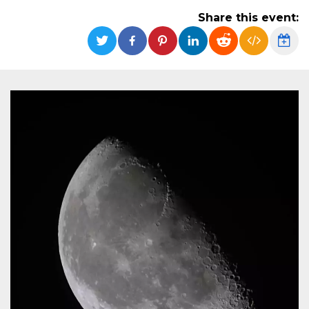
functionality such as user login and account
Share this event:
management. The website cannot be used
properly without strictly necessary cookies.
Provider /
Name
Expiration
Description
Domain
cf_clearance
1 year
This cookie
Cloudflare,
is used by
Inc.
the
.oooh.events
CloudFlare
service to
identify
trusted web
traffic and
override any
security
restrictions
based on
the visitor's
IP address. It
is essential
for
supporting a
website's
security
features and
in providing
protection
against
malicious