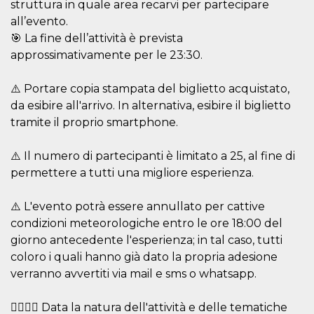
struttura in quale area recarvi per partecipare
oo
5 years
Ad optout 
Meta
all’evento.
Platform Inc.
🎯 La fine dell’attività è prevista
.facebook.com
approssimativamente per le 23:30.
sb
2 years
Facebook 
Meta
identificati
Platform Inc.
authenticat
.facebook.com
marketing,
⚠️ Portare copia stampata del biglietto acquistato,
other Face
da esibire all'arrivo. In alternativa, esibire il biglietto
specific fu
cookies.
tramite il proprio smartphone.
usida
.facebook.com
Session
raccoglie
informazion
⚠️ Il numero di partecipanti è limitato a 25, al fine di
browser
dell'utente
permettere a tutti una migliore esperienza.
dell'identif
univoco, ut
per persona
⚠️ L'evento potrà essere annullato per cattive
la pubblici
gli utenti
condizioni meteorologiche entro le ore 18:00 del
xs
3 months
Used to ma
Meta
giorno antecedente l'esperienza; in tal caso, tutti
a session
Platform Inc.
coloro i quali hanno già dato la propria adesione
.facebook.com
verranno avvertiti via mail e sms o whatsapp.
__cf_bm
29
This cookie
Cloudflare
minutes
used to
Inc.
58
distinguish
.hubspot.com
🚶‍♂️🚶‍♀️ Data la natura dell'attività e delle tematiche
seconds
between h