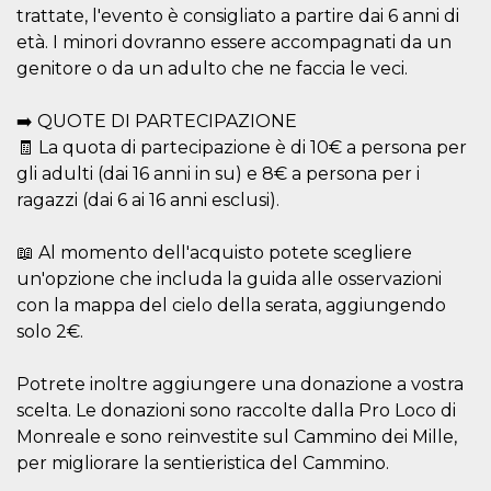
and bots. T
trattate, l'evento è consigliato a partire dai 6 anni di
beneficial f
website, in
età. I minori dovranno essere accompagnati da un
to make va
reports on 
genitore o da un adulto che ne faccia le veci.
of their we
_cfuvid
.hubspot.com
Session
This cookie
➡️ QUOTE DI PARTECIPAZIONE
used for p
of tracking
🧾 La quota di partecipazione è di 10€ a persona per
across sess
gli adulti (dai 16 anni in su) e 8€ a persona per i
optimize u
experience
ragazzi (dai 6 ai 16 anni esclusi).
maintainin
session
consistenc
providing
📖 Al momento dell'acquisto potete scegliere
personaliz
un'opzione che includa la guida alle osservazioni
services.
con la mappa del cielo della serata, aggiungendo
YSC
Session
This cookie 
Google LLC
by YouTube
.youtube.com
solo 2€.
track views
embedded
videos.
Potrete inoltre aggiungere una donazione a vostra
VISITOR_INFO1_LIVE
5 months
This cookie 
Google LLC
scelta. Le donazioni sono raccolte dalla Pro Loco di
4 weeks
by Youtube
.youtube.com
Monreale e sono reinvestite sul Cammino dei Mille,
keep track 
preferences
per migliorare la sentieristica del Cammino.
Youtube vi
embedded 