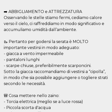
sites;it can
determine
whether th
➡️ ABBIGLIAMENTO e ATTREZZATURA
website visi
using the 
Osservando le stelle stiamo fermi, cediamo calore
old version
Youtube int
verso il cielo, ci raffreddiamo in modo significativo e
accumuliamo umidità dall’ambiente.
VISITOR_PRIVACY_METADATA
5 months
This cookie
YouTube
4 weeks
used to sto
.youtube.com
user's cons
and privac
🥾 Pertanto per godersi la serata è MOLTO
choices for 
importante vestirsi in modo adeguato:
interaction
the site. It
- giacca a vento impermeabile
data on th
visitor's co
- pantaloni lunghi
regarding v
privacy pol
- scarpe chiuse, preferibilmente scarponcini.
and setting
Sotto la giacca raccomandiamo di vestirsi a “cipolla”,
ensuring th
their prefe
in modo che sia possibile aggiungere o togliere strati
are honore
future sess
secondo le necessità.
__Secure-ROLLOUT_TOKEN
.youtube.com
5 months
Utilizzato 
4 weeks
YouTube p
🎒 Cosa mettere nello zaino:
gestire
l'implemen
- Torcia elettrica (meglio se a luce rossa)
e la
sperimenta
- Piccola scorta d'acqua
delle funzio