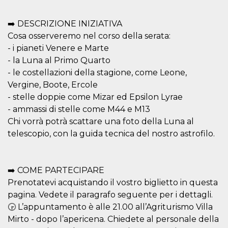
of bots try
access the s
Facebook a
➡️ DESCRIZIONE INIZIATIVA
the behavi
profile ass
Cosa osserveremo nel corso della serata:
with each d
cookie is d
- i pianeti Venere e Marte
after 10 day
- la Luna al Primo Quarto
cookie is a
via Like an
- le costellazioni della stagione, come Leone,
Facebook b
and tags p
Vergine, Boote, Ercole
on many di
websites.
- stelle doppie come Mizar ed Epsilon Lyrae
- ammassi di stelle come M44 e M13
dpr
.facebook.com
1 week
permette d
controllare 
Chi vorrà potrà scattare una foto della Luna al
funzione “S
su Faceboo
telescopio, con la guida tecnica del nostro astrofilo.
pulsante “
piace”, rac
le impostaz
della lingu
permettono
➡️ COME PARTECIPARE
condividere
Prenotatevi acquistando il vostro biglietto in questa
pagina.
pagina. Vedete il paragrafo seguente per i dettagli.
fr
3 months
Contains b
Meta
and user u
Platform Inc.
🕞 L’appuntamento è alle 21.00 all’Agriturismo Villa
ID combina
.facebook.com
used for ta
Mirto - dopo l’apericena. Chiedete al personale della
advertising