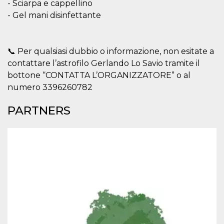
- Sciarpa e cappellino
Aiuta Goog
controllare
- Gel mani disinfettante
nuove
funzionalit
modifiche
dell'interfa
vengono m
📞 Per qualsiasi dubbio o informazione, non esitate a
agli utenti
nell'ambito 
contattare l’astrofilo Gerlando Lo Savio tramite il
e
implementa
bottone “CONTATTA L’ORGANIZZATORE” o al
graduali,
numero 3396260782
garantend
un'esperie
coerente p
PARTNERS
determinat
utente dur
esperiment