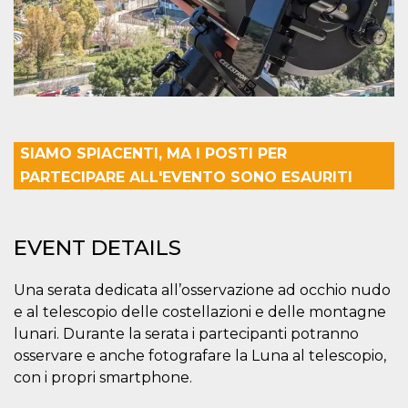
Cookie-
Script.com
service to
remember
visitor
cookie
consent
preferences.
It is
necessary
for Cookie-
SIAMO SPIACENTI, MA I POSTI PER
Script.com
cookie
PARTECIPARE ALL'EVENTO SONO ESAURITI
banner to
work
properly.
Storage declaration
EVENT DETAILS
Storage
Name
Description
type
Una serata dedicata all’osservazione ad occhio nudo
fbssls_314278995690155
Session
e al telescopio delle costellazioni e delle montagne
storage
lunari. Durante la serata i partecipanti potranno
wpEmojiSettingsSupports
Session
osservare e anche fotografare la Luna al telescopio,
storage
con i propri smartphone.
cn_uc__
Local
storage