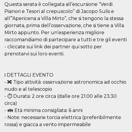
Questa serata è collegata all’escursione “Verdi
Pianori e Tesori al crepuscolo” di Jacopo Sulis e
all’”Apericena a Villa Mirto”, che si tengono la stessa
giornata, prima dell’osservazione, che si tiene a Villa
Mirto appunto. Per un’esperienza migliore
Provider /
raccomandiamo di partecipare a tutti e tre gli eventi
Name
Expiration
Descriptio
Domain
- cliccate sui link dei partner qui sotto per
c_user
4 weeks 2
User Login 
Meta
prenotarvi sui loro eventi.
days
Can be sess
Platform Inc.
persitent f
.facebook.com
days
datr
2 years
This cookie
Meta
ℹ️ DETTAGLI EVENTO
identifies t
Platform Inc.
browser
.facebook.com
- 🔀 Tipo attività: osservazione astronomica ad occhio
connecting
Facebook. I
nudo e al telescopio
directly tie
- ⏱️ Durata: 2 ore circa (dalle ore 21:00 alle 23:30
individual
Facebook t
circa)
user. Face
reports that
- 👪 Età minima consigliata: 6 anni
used to hel
- Note: necessarie torcia elettrica (preferibilmente
security an
suspicious 
rossa) e giacca a vento impermeabile
activity, es
around det