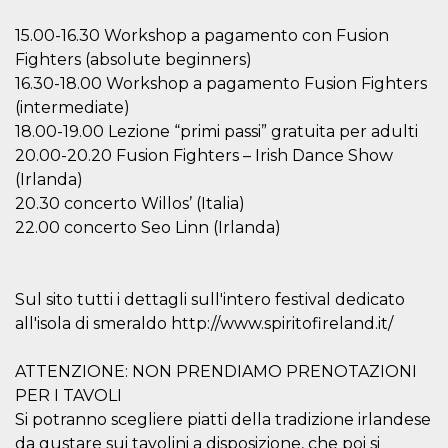
of bots try
access the s
15.00-16.30 Workshop a pagamento con Fusion
Facebook a
the behavi
Fighters (absolute beginners)
profile ass
with each d
16.30-18.00 Workshop a pagamento Fusion Fighters
cookie is d
after 10 day
(intermediate)
cookie is a
18.00-19.00 Lezione “primi passi” gratuita per adulti
via Like an
Facebook b
20.00-20.20 Fusion Fighters – Irish Dance Show
and tags p
on many di
(Irlanda)
websites.
20.30 concerto Willos’ (Italia)
dpr
.facebook.com
1 week
permette d
22.00 concerto Seo Linn (Irlanda)
controllare 
funzione “S
su Faceboo
pulsante “
piace”, rac
Sul sito tutti i dettagli sull'intero festival dedicato
le impostaz
della lingu
all'isola di smeraldo http://www.spiritofireland.it/
permettono
condividere
pagina.
ATTENZIONE: NON PRENDIAMO PRENOTAZIONI
fr
3 months
Contains b
Meta
PER I TAVOLI
and user u
Platform Inc.
ID combina
.facebook.com
Si potranno scegliere piatti della tradizione irlandese
used for ta
da gustare sui tavolini a disposizione, che poi si
advertising