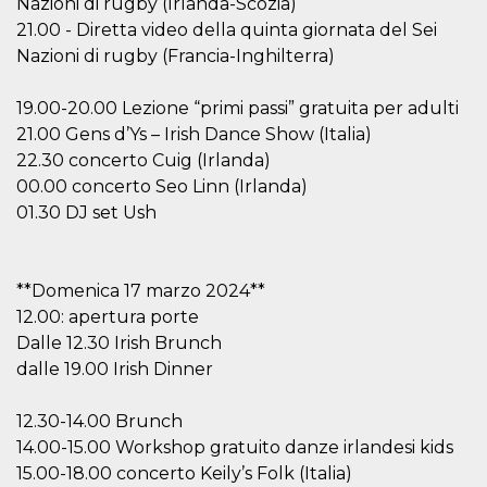
Nazioni di rugby (Irlanda-Scozia)
21.00 - Diretta video della quinta giornata del Sei
Nazioni di rugby (Francia-Inghilterra)
19.00-20.00 Lezione “primi passi” gratuita per adulti
21.00 Gens d’Ys – Irish Dance Show (Italia)
Provider /
Name
Expiration
Descriptio
Domain
22.30 concerto Cuig (Irlanda)
00.00 concerto Seo Linn (Irlanda)
c_user
4 weeks 2
User Login 
Meta
days
Can be sess
Platform Inc.
01.30 DJ set Ush
persitent f
.facebook.com
days
datr
2 years
This cookie
Meta
identifies t
Platform Inc.
**Domenica 17 marzo 2024**
browser
.facebook.com
connecting
12.00: apertura porte
Facebook. I
Dalle 12.30 Irish Brunch
directly tie
individual
dalle 19.00 Irish Dinner
Facebook t
user. Face
reports that
used to hel
12.30-14.00 Brunch
security an
14.00-15.00 Workshop gratuito danze irlandesi kids
suspicious 
activity, es
15.00-18.00 concerto Keily’s Folk (Italia)
around det