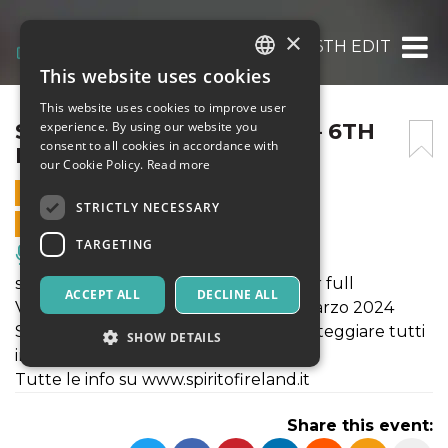
×
SPIRIT OF IRELAND 2024 – 6TH EDITION – 1
This website uses cookies
ITALIAN
This website uses cookies to improve user
ENGLISH
SPIRIT OF IRELAND 2024 – 6TH
experience. By using our website you
consent to all cookies in accordance with
EDITION – 16/03/2024
SPANISH
our Cookie Policy.
Read more
16 MARCH 2024 - 16:30
STRICTLY NECESSARY
ONLINE SALES ENDED
TARGETING
Music, Live Events, Clubs
st patrick’s day, may your glass be ever full
ACCEPT ALL
DECLINE ALL
Venerdì 15, sabato 16 e domenica 17 marzo 2024
Spirit de Milan si veste di verde per festeggiare tutti
SHOW DETAILS
insieme San Patrizio!
Tutte le info su www.spiritofireland.it
Strictly necessary
Targeting
Share this event:
Strictly necessary cookies allow core website