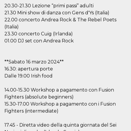
Cookie-
20.30-21.30 Lezione “primi passi” adulti
Script.com
service to
21.30 Mini show di danza con Gens d'Ys (Italia)
remember
22.00 concerto Andrea Rock & The Rebel Poets
visitor
cookie
(Italia)
consent
preferences.
23.30 concerto Cuig (Irlanda)
It is
01.00 DJ set con Andrea Rock
necessary
for Cookie-
Script.com
cookie
banner to
work
**Sabato 16 marzo 2024**
properly.
16.30: apertura porte
Storage declaration
Dalle 19.00 Irish food
Storage
Name
Description
14.00-15.30 Workshop a pagamento con Fusion
type
Fighters (absolute beginners)
fbssls_314278995690155
Session
storage
15.30-17.00 Workshop a pagamento con i Fusion
Fighters (intermediate)
wpEmojiSettingsSupports
Session
storage
cn_uc__
Local
17.45 - Diretta video della quinta giornata del Sei
storage