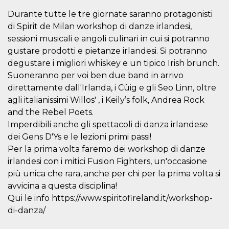
visitors.
Durante tutte le tre giornate saranno protagonisti
wordpress_test_cookie
Session
Used on
Automattic
di Spirit de Milan workshop di danze irlandesi,
sites built
Inc.
with
.oooh.events
sessioni musicali e angoli culinari in cui si potranno
Wordpress.
Tests
gustare prodotti e pietanze irlandesi. Si potranno
whether or
degustare i migliori whiskey e un tipico Irish brunch.
not the
browser has
Suoneranno per voi ben due band in arrivo
cookies
enabled
direttamente dall'Irlanda, i Cùig e gli Seo Linn, oltre
PHPSESSID
Session
Cookie
agli italianissimi Willos' , i Keily’s folk, Andrea Rock
PHP.net
generated
oooh.events
and the Rebel Poets.
by
applications
Imperdibili anche gli spettacoli di danza irlandese
based on
the PHP
dei Gens D'Ys e le lezioni primi passi!
language.
Per la prima volta faremo dei workshop di danze
This is a
general
irlandesi con i mitici Fusion Fighters, un'occasione
purpose
identifier
più unica che rara, anche per chi per la prima volta si
used to
maintain
avvicina a questa disciplina!
user session
Qui le info https://www.spiritofireland.it/workshop-
variables. It
is normally a
di-danza/
random
generated
number,