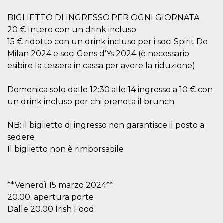
how it is
used can be
BIGLIETTO DI INGRESSO PER OGNI GIORNATA
specific to
the site, but
20 € Intero con un drink incluso
a good
example is
15 € ridotto con un drink incluso per i soci Spirit De
maintaining
Milan 2024 e soci Gens d’Ys 2024 (è necessario
a logged-in
status for a
esibire la tessera in cassa per avere la riduzione)
user
between
pages.
Domenica solo dalle 12:30 alle 14 ingresso a 10 € con
m
1 year 1
This cookie
Stripe
un drink incluso per chi prenota il brunch
month
is generally
m.stripe.com
used for
performance
NB: il biglietto di ingresso non garantisce il posto a
and
optimization
sedere
of payment
processing
Il biglietto non è rimborsabile
services,
facilitating
caching of
content on
the browser
**Venerdì 15 marzo 2024**
to make
pages load
20.00: apertura porte
faster.
Dalle 20.00 Irish Food
CookieScriptConsent
4 weeks 2
This cookie
CookieScript
days
is used by
oooh.events