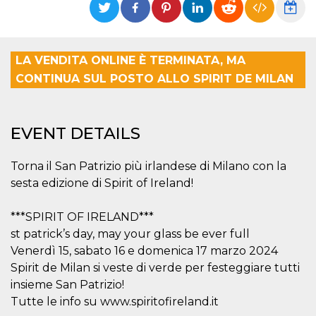
functionality such as user login and account
management. The website cannot be used
properly without strictly necessary cookies.
Provider /
LA VENDITA ONLINE È TERMINATA, MA
Name
Expiration
Description
Domain
CONTINUA SUL POSTO ALLO SPIRIT DE MILAN
cf_clearance
1 year
This cookie
Cloudflare,
is used by
Inc.
the
.oooh.events
CloudFlare
service to
EVENT DETAILS
identify
trusted web
traffic and
override any
Torna il San Patrizio più irlandese di Milano con la
security
sesta edizione di Spirit of Ireland!
restrictions
based on
the visitor's
IP address. It
***SPIRIT OF IRELAND***
is essential
st patrick’s day, may your glass be ever full
for
supporting a
Venerdì 15, sabato 16 e domenica 17 marzo 2024
website's
security
Spirit de Milan si veste di verde per festeggiare tutti
features and
in providing
insieme San Patrizio!
protection
Tutte le info su www.spiritofireland.it
against
malicious