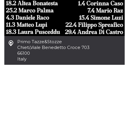
Cookie-
Script.com
service to
remember
visitor
cookie
consent
preferences.
It is
necessary
Primo Tazze&Stozze
for Cookie-
Chieti
,
Viale Benedetto Croce 703
Script.com
cookie
66100
banner to
Italy
work
properly.
Storage declaration
Storage
Name
Description
type
fbssls_314278995690155
Session
storage
wpEmojiSettingsSupports
Session
storage
cn_uc__
Local
storage