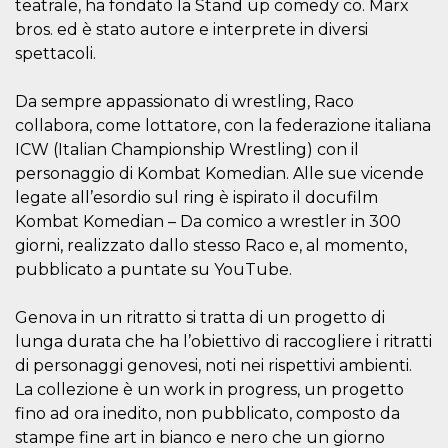
teatrale, ha fondato la Stand up comedy co. Marx
visitors.
bros. ed è stato autore e interprete in diversi
wordpress_test_cookie
Session
Used on
Automattic
spettacoli.
sites built
Inc.
with
.oooh.events
Wordpress.
Tests
Da sempre appassionato di wrestling, Raco
whether or
not the
collabora, come lottatore, con la federazione italiana
browser has
ICW (Italian Championship Wrestling) con il
cookies
enabled
personaggio di Kombat Komedian. Alle sue vicende
PHPSESSID
Session
Cookie
PHP.net
legate all’esordio sul ring è ispirato il docufilm
generated
oooh.events
Kombat Komedian – Da comico a wrestler in 300
by
applications
giorni, realizzato dallo stesso Raco e, al momento,
based on
the PHP
pubblicato a puntate su YouTube.
language.
This is a
general
Genova in un ritratto si tratta di un progetto di
purpose
identifier
lunga durata che ha l’obiettivo di raccogliere i ritratti
used to
maintain
di personaggi genovesi, noti nei rispettivi ambienti.
user session
La collezione è un work in progress, un progetto
variables. It
is normally a
fino ad ora inedito, non pubblicato, composto da
random
generated
stampe fine art in bianco e nero che un giorno
number,