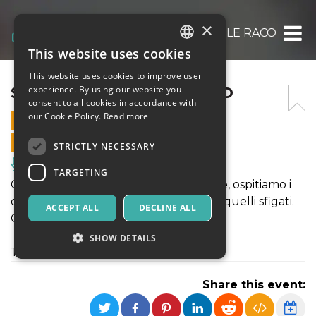
×
STAND UP!: DANIELE RACO
This website uses cookies
ITALIAN
This website uses cookies to improve user
ENGLISH
STAND UP!: DANIELE RACO
experience. By using our website you
consent to all cookies in accordance with
SPANISH
our Cookie Policy.
Read more
4 MARCH 2025 - 21:30
ONLINE SALES ENDED
STRICTLY NECESSARY
Music, Live Events, Clubs
TARGETING
Ogni martedí, da 7 anni a questa parte, ospitiamo i
comici piú affermati,quelli emergenti, quelli sfigati.
ACCEPT ALL
DECLINE ALL
Ogni volta é una sorpresa diversa.
SHOW DETAILS
Today's Special: DANIELE RACO
Share this event:
Strictly necessary
Targeting
Strictly necessary cookies allow core website