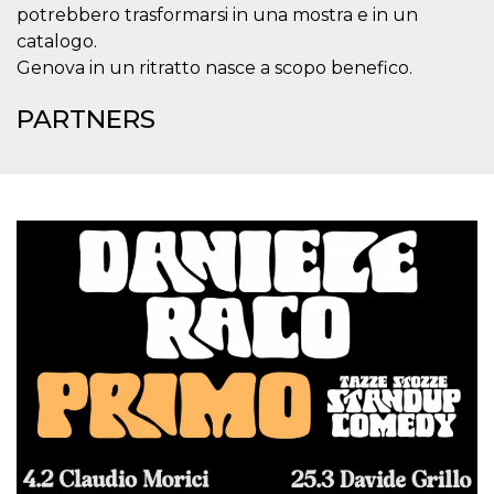
how it is
potrebbero trasformarsi in una mostra e in un
used can be
catalogo.
specific to
the site, but
Genova in un ritratto nasce a scopo benefico.
a good
example is
maintaining
PARTNERS
a logged-in
status for a
user
between
pages.
m
1 year 1
This cookie
Stripe
month
is generally
m.stripe.com
used for
performance
and
optimization
of payment
processing
services,
facilitating
caching of
content on
the browser
to make
pages load
faster.
CookieScriptConsent
4 weeks 2
This cookie
CookieScript
days
is used by
oooh.events