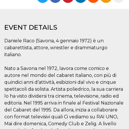
functionality such as user login and account
management. The website cannot be used
properly without strictly necessary cookies.
Provider /
Name
Expiration
Description
EVENT DETAILS
Domain
cf_clearance
1 year
This cookie
Cloudflare,
is used by
Inc.
Daniele Raco (Savona, 4 gennaio 1972) è un
the
.oooh.events
CloudFlare
cabarettista, attore, wrestler e drammaturgo
service to
italiano.
identify
trusted web
traffic and
override any
Nato a Savona nel 1972, lavora come comico e
security
autore nel mondo del cabaret italiano, con più di
restrictions
based on
quindici anni d’attività, esibizioni dal vivo e cinque
the visitor's
IP address. It
spettacoli da solista. Artista poliedrico, la sua carriera
is essential
for
lo ha visto dividersi tra cinema, televisione, radio ed
supporting a
editoria. Nel 1995 arriva in finale al Festival Nazionale
website's
security
del Cabaret del 1995. Da allora, inizia a collaborare
features and
in providing
con format televisivi quali Ci vediamo su RAI UNO,
protection
Mai dire domenica, Comedy Club e Zelig. A livello
against
malicious