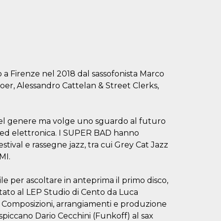
a Firenze nel 2018 dal sassofonista Marco
Foer, Alessandro Cattelan & Street Clerks,
 del genere ma volge uno sguardo al futuro
z ed elettronica. I SUPER BAD hanno
stival e rassegne jazz, tra cui Grey Cat Jazz
MI.
per ascoltare in anteprima il primo disco,
ditato al LEP Studio di Cento da Luca
. Composizioni, arrangiamenti e produzione
 spiccano Dario Cecchini (Funkoff) al sax