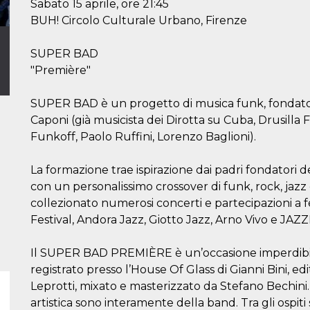
Sabato 15 aprile, ore 21:45
BUH! Circolo Culturale Urbano, Firenze
SUPER BAD
"Première"
SUPER BAD è un progetto di musica funk, fondato 
Caponi (già musicista dei Dirotta su Cuba, Drusilla 
Funkoff, Paolo Ruffini, Lorenzo Baglioni).
La formazione trae ispirazione dai padri fondatori
con un personalissimo crossover di funk, rock, jaz
collezionato numerosi concerti e partecipazioni a fe
Festival, Andora Jazz, Giotto Jazz, Arno Vivo e JAZZ
Il SUPER BAD PREMIÈRE è un’occasione imperdibile 
registrato presso l’House Of Glass di Gianni Bini, e
Leprotti, mixato e masterizzato da Stefano Bechini
artistica sono interamente della band. Tra gli ospiti