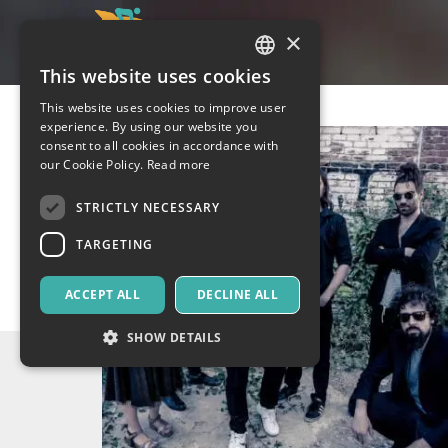
×
This website uses cookies
ITALIAN
This website uses cookies to improve user
ENGLISH
experience. By using our website you
consent to all cookies in accordance with
SPANISH
our Cookie Policy.
Read more
STRICTLY NECESSARY
TARGETING
ACCEPT ALL
DECLINE ALL
SHOW DETAILS
Strictly necessary
Targeting
Strictly necessary cookies allow core website