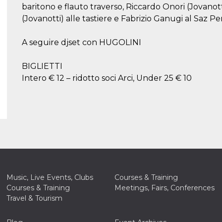
baritono e flauto traverso, Riccardo Onori (Jovanott
(Jovanotti) alle tastiere e Fabrizio Ganugi al Saz Pe
A seguire djset con HUGOLINI
BIGLIETTI
Intero € 12 – ridotto soci Arci, Under 25 € 10
Music, Live Events, Clubs
Courses & Training
Courses & Training
Meetings, Fairs, Conferences
Travel & Tourism