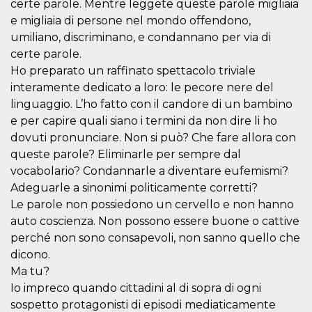
certe parole. Mentre leggete queste parole migliaia
visitors.
e migliaia di persone nel mondo offendono,
wordpress_test_cookie
Session
Used on
Automattic
umiliano, discriminano, e condannano per via di
sites built
Inc.
with
.oooh.events
certe parole.
Wordpress.
Tests
Ho preparato un raffinato spettacolo triviale
whether or
not the
interamente dedicato a loro: le pecore nere del
browser has
linguaggio. L’ho fatto con il candore di un bambino
cookies
enabled
e per capire quali siano i termini da non dire li ho
PHPSESSID
Session
Cookie
PHP.net
dovuti pronunciare. Non si può? Che fare allora con
generated
oooh.events
queste parole? Eliminarle per sempre dal
by
applications
vocabolario? Condannarle a diventare eufemismi?
based on
the PHP
Adeguarle a sinonimi politicamente corretti?
language.
This is a
Le parole non possiedono un cervello e non hanno
general
auto coscienza. Non possono essere buone o cattive
purpose
identifier
perché non sono consapevoli, non sanno quello che
used to
maintain
dicono.
user session
Ma tu?
variables. It
is normally a
Io impreco quando cittadini al di sopra di ogni
random
generated
sospetto protagonisti di episodi mediaticamente
number,