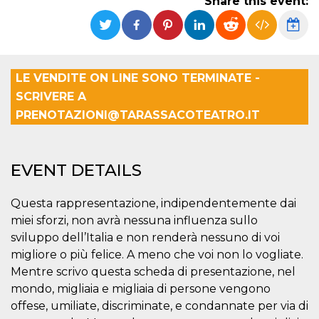
Share this event:
functionality such as user login and account
management. The website cannot be used
properly without strictly necessary cookies.
Provider /
Name
Expiration
Description
Domain
LE VENDITE ON LINE SONO TERMINATE -
cf_clearance
1 year
This cookie
Cloudflare,
SCRIVERE A
is used by
Inc.
the
.oooh.events
PRENOTAZIONI@TARASSACOTEATRO.IT
CloudFlare
service to
identify
trusted web
traffic and
EVENT DETAILS
override any
security
restrictions
based on
Questa rappresentazione, indipendentemente dai
the visitor's
IP address. It
miei sforzi, non avrà nessuna influenza sullo
is essential
for
sviluppo dell’Italia e non renderà nessuno di voi
supporting a
migliore o più felice. A meno che voi non lo vogliate.
website's
security
Mentre scrivo questa scheda di presentazione, nel
features and
in providing
mondo, migliaia e migliaia di persone vengono
protection
offese, umiliate, discriminate, e condannate per via di
against
malicious