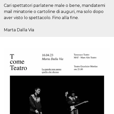
Cookie-
Cari spettatori parlatene male o bene, mandatemi
Script.com
service to
mail minatorie o cartoline di auguri, ma solo dopo
remember
aver visto lo spettacolo. Fino alla fine.
visitor
cookie
consent
preferences.
Marta Dalla Via
It is
necessary
for Cookie-
Script.com
cookie
banner to
work
properly.
Storage declaration
Storage
Name
Description
type
fbssls_314278995690155
Session
storage
wpEmojiSettingsSupports
Session
storage
cn_uc__
Local
storage