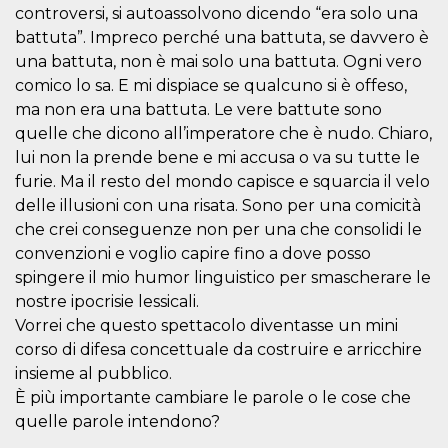
how it is
controversi, si autoassolvono dicendo “era solo una
used can be
battuta”. Impreco perché una battuta, se davvero è
specific to
the site, but
una battuta, non è mai solo una battuta. Ogni vero
a good
example is
comico lo sa. E mi dispiace se qualcuno si è offeso,
maintaining
ma non era una battuta. Le vere battute sono
a logged-in
status for a
quelle che dicono all’imperatore che è nudo. Chiaro,
user
between
lui non la prende bene e mi accusa o va su tutte le
pages.
furie. Ma il resto del mondo capisce e squarcia il velo
m
1 year 1
This cookie
Stripe
delle illusioni con una risata. Sono per una comicità
month
is generally
m.stripe.com
used for
che crei conseguenze non per una che consolidi le
performance
and
convenzioni e voglio capire fino a dove posso
optimization
spingere il mio humor linguistico per smascherare le
of payment
processing
nostre ipocrisie lessicali.
services,
facilitating
Vorrei che questo spettacolo diventasse un mini
caching of
corso di difesa concettuale da costruire e arricchire
content on
the browser
insieme al pubblico.
to make
pages load
È più importante cambiare le parole o le cose che
faster.
quelle parole intendono?
CookieScriptConsent
4 weeks 2
This cookie
CookieScript
days
is used by
oooh.events