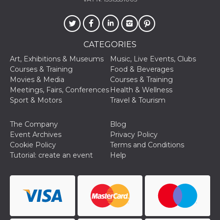
oo
5 years
Ad optout 
Meta
Platform Inc.
.facebook.com
sb
2 years
Facebook 
Meta
CATEGORIES
identificati
Platform Inc.
authenticat
.facebook.com
Art, Exhibitions & Museums
Music, Live Events, Clubs
marketing,
other Face
Courses & Training
Food & Beverages
specific fu
Movies & Media
Courses & Training
cookies.
Meetings, Fairs, Conferences
Health & Wellness
usida
.facebook.com
Session
raccoglie
Sport & Motors
Travel & Tourism
informazion
browser
dell'utente
dell'identif
The Company
Blog
univoco, ut
Event Archives
Privacy Policy
per persona
la pubblici
Cookie Policy
Terms and Conditions
gli utenti
Tutorial: create an event
Help
xs
3 months
Used to ma
Meta
a session
Platform Inc.
.facebook.com
__cf_bm
29
This cookie
Cloudflare
minutes
used to
Inc.
58
distinguish
.hubspot.com
seconds
between h