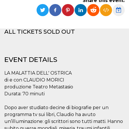
Share this event:
functionality such as user login and account
management. The website cannot be used
properly without strictly necessary cookies.
Provider /
Name
Expiration
Description
Domain
ALL TICKETS SOLD OUT
cf_clearance
1 year
This cookie
Cloudflare,
is used by
Inc.
the
.oooh.events
CloudFlare
service to
identify
EVENT DETAILS
trusted web
traffic and
override any
security
LA MALATTIA DELL' OSTRICA
restrictions
based on
di e con CLAUDIO MORICI
the visitor's
produzione Teatro Metastasio
IP address. It
is essential
Durata: 70 minuti
for
supporting a
website's
Dopo aver studiato decine di biografie per un
security
features and
programma tv sui libri, Claudio ha avuto
in providing
protection
un’illuminazione: gli scrittori sono tutti matti. Hanno
against
malicious
subito guerre mondiali, miseria, traumi infantili,