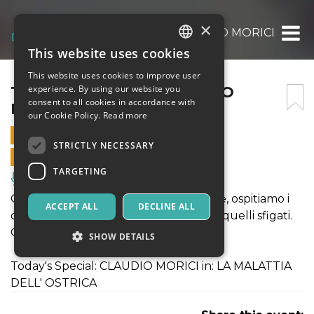
×
TEATRO COMICO: CLAUDIO MORICI
This website uses cookies
ITALIAN
This website uses cookies to improve user
ENGLISH
TEATRO COMICO: CLAUDIO
experience. By using our website you
consent to all cookies in accordance with
MORICI
SPANISH
our Cookie Policy.
Read more
4 FEBRUARY 2025 - 21:30
STRICTLY NECESSARY
ONLINE SALES ENDED
TARGETING
Music, Live Events, Clubs
Ogni martedí, da 7 anni a questa parte, ospitiamo i
ACCEPT ALL
DECLINE ALL
comici piú affermati,quelli emergenti, quelli sfigati.
Ogni volta é una sorpresa diversa.
SHOW DETAILS
Today's Special: CLAUDIO MORICI in: LA MALATTIA
DELL' OSTRICA
Strictly necessary
Targeting
Strictly necessary cookies allow core website