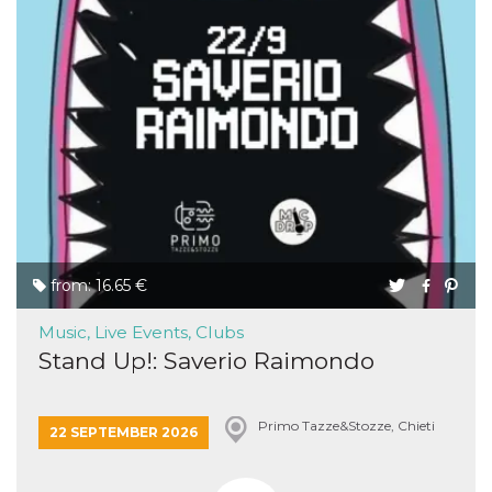
from: 16.65 €
Music, Live Events, Clubs
Stand Up!: Saverio Raimondo
Primo Tazze&Stozze, Chieti
22 SEPTEMBER 2026