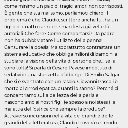
visitors.
come minimo un paio di tragici amori non corrisposti.
wordpress_test_cookie
Session
Used on
Automattic
È gente che sta malissimo, parliamoci chiaro. Il
sites built
Inc.
with
problema è che Claudio, scrittore anche lui, ha un
.oooh.events
Wordpress.
figlio di quattro anni che manifesta già velleità
Tests
whether or
autoriali. Che fare? Come comportarsi? Da padre
not the
browser has
non ha dubbi: vietare l’utilizzo della penna!
cookies
Censurare la poesia! Ma soprattutto contrastare un
enabled
sistema educativo che obbliga milioni di bambini a
PHPSESSID
Session
Cookie
PHP.net
generated
oooh.events
studiare la visione della vita di persone che… se la
by
applications
sono tolta! Si parla di Cesare Pavese imbottito di
based on
sedativi in una stanzetta d’albergo. Di Emilio Salgari
the PHP
language.
che si è sventrato con un rasoio. Giovanni Pascoli è
This is a
general
morto di cirrosi epatica, quanti lo sanno? Perché ci
purpose
concentriamo sulla bellezza della perla e
identifier
used to
nascondiamo ai nostri figli (e spesso a noi stessi) la
maintain
user session
malattia dell'ostrica che sempre la produce?
variables. It
is normally a
Attraverso incursioni nella vita dei grandi e delle
random
grandi della letteratura, Claudio troverà un modo
generated
number,