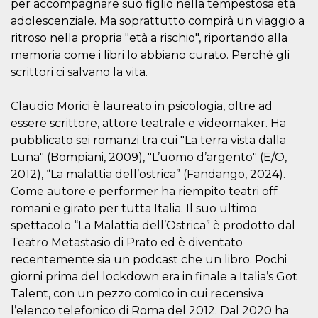
per accompagnare suo figlio nella tempestosa età
how it is
used can be
adolescenziale. Ma soprattutto compirà un viaggio a
specific to
ritroso nella propria "età a rischio", riportando alla
the site, but
a good
memoria come i libri lo abbiano curato. Perché gli
example is
maintaining
scrittori ci salvano la vita.
a logged-in
status for a
user
Claudio Morici è laureato in psicologia, oltre ad
between
pages.
essere scrittore, attore teatrale e videomaker. Ha
m
1 year 1
This cookie
Stripe
pubblicato sei romanzi tra cui "La terra vista dalla
month
is generally
m.stripe.com
Luna" (Bompiani, 2009), "L’uomo d’argento" (E/O,
used for
performance
2012), “La malattia dell’ostrica” (Fandango, 2024).
and
optimization
Come autore e performer ha riempito teatri off
of payment
romani e girato per tutta Italia. Il suo ultimo
processing
services,
spettacolo “La Malattia dell’Ostrica” è prodotto dal
facilitating
caching of
Teatro Metastasio di Prato ed è diventato
content on
the browser
recentemente sia un podcast che un libro. Pochi
to make
giorni prima del lockdown era in finale a Italia’s Got
pages load
faster.
Talent, con un pezzo comico in cui recensiva
CookieScriptConsent
4 weeks 2
This cookie
CookieScript
l’elenco telefonico di Roma del 2012. Dal 2020 ha
days
is used by
oooh.events