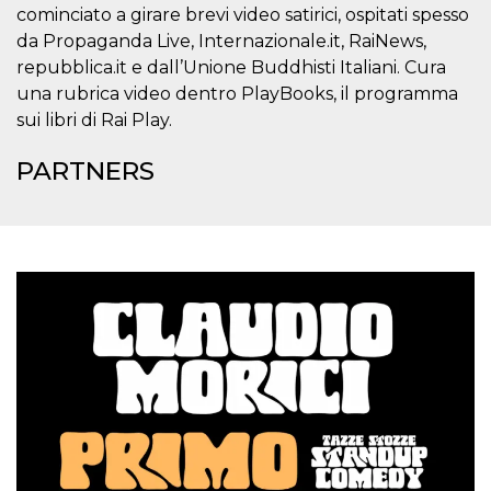
cominciato a girare brevi video satirici, ospitati spesso
Cookie-
Script.com
da Propaganda Live, Internazionale.it, RaiNews,
service to
remember
repubblica.it e dall’Unione Buddhisti Italiani. Cura
visitor
cookie
una rubrica video dentro PlayBooks, il programma
consent
sui libri di Rai Play.
preferences.
It is
necessary
PARTNERS
for Cookie-
Script.com
cookie
banner to
work
properly.
Storage declaration
Storage
Name
Description
type
fbssls_314278995690155
Session
storage
wpEmojiSettingsSupports
Session
storage
cn_uc__
Local
storage